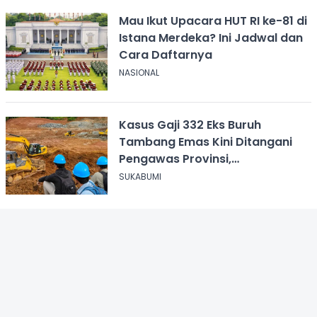
Mau Ikut Upacara HUT RI ke-81 di
Istana Merdeka? Ini Jadwal dan
Cara Daftarnya
NASIONAL
Kasus Gaji 332 Eks Buruh
Tambang Emas Kini Ditangani
Pengawas Provinsi,
Disnakertrans Sukabumi Terus
SUKABUMI
Dampingi