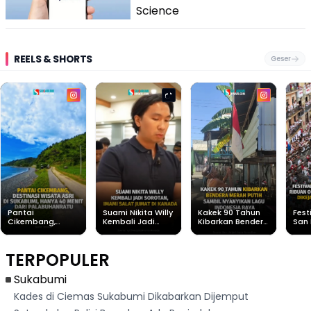
Science
REELS & SHORTS
Geser
Pantai
Suami Nikita Willy
Kakek 90 Tahun
Fest
Cikembang,
Kembali Jadi
Kibarkan Bendera
San 
Destinasi Wisata
Sorotan, Imami
Merah Putih
Rib
Asri Di Sukabumi,
Salat Jumat Di
Sambil Nyanyikan
Berl
Hanya 40 Menit
Kanada
Lagu Indonesia
Dike
TERPOPULER
Dari
Raya
Ban
Palabuhanratu
Sukabumi
Kades di Ciemas Sukabumi Dikabarkan Dijemput