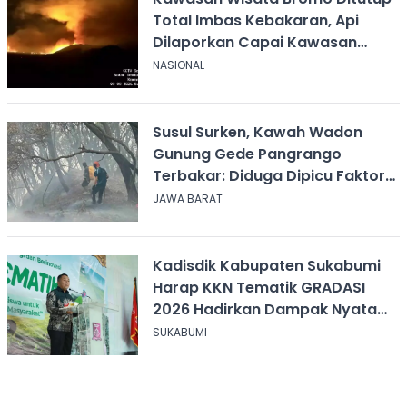
Total Imbas Kebakaran, Api
Dilaporkan Capai Kawasan
Sabana
NASIONAL
Susul Surken, Kawah Wadon
Gunung Gede Pangrango
Terbakar: Diduga Dipicu Faktor
Alam
JAWA BARAT
Kadisdik Kabupaten Sukabumi
Harap KKN Tematik GRADASI
2026 Hadirkan Dampak Nyata
bagi Masyarakat
SUKABUMI