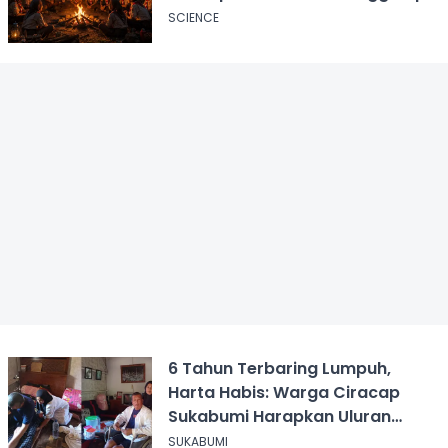
Unggun
SCIENCE
6 Tahun Terbaring Lumpuh,
Harta Habis: Warga Ciracap
Sukabumi Harapkan Uluran
Tangan KDM
SUKABUMI