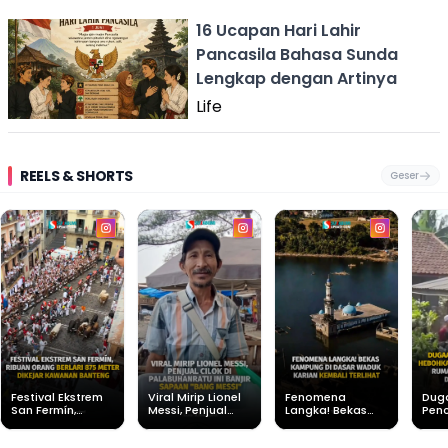
16 Ucapan Hari Lahir
Pancasila Bahasa Sunda
Lengkap dengan Artinya
Life
REELS & SHORTS
Geser
Festival Ekstrem
Viral Mirip Lionel
Fenomena
Dug
San Fermín,
Messi, Penjual
Langka! Bekas
Pen
Ribuan Orang
Cilok di
Kampung di
Heb
Berlari 875 Meter
Palabuhanratu Ini
Dasar Waduk
Sim