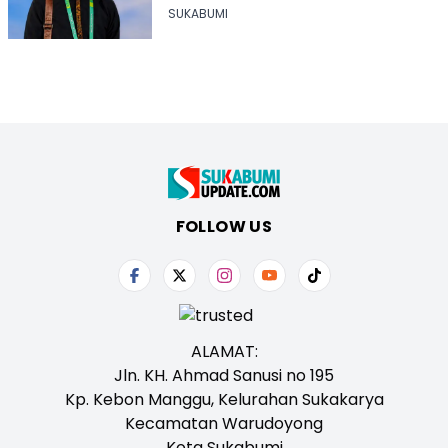
Sukabumi
SUKABUMI
FOLLOW US
ALAMAT:
Jln. KH. Ahmad Sanusi no 195
Kp. Kebon Manggu, Kelurahan Sukakarya
Kecamatan Warudoyong
Kota Sukabumi