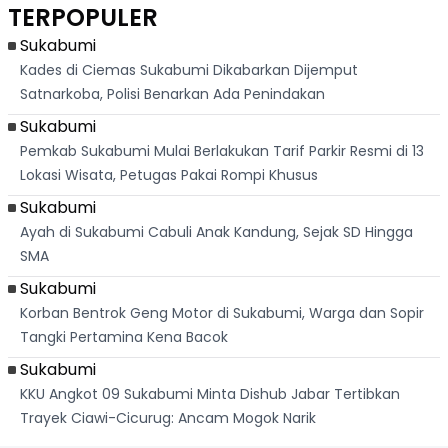
Dikejar Kawanan
Banjir Sapaan
Karian Kembali
Suk
TERPOPULER
Banteng
"Bang Messi"
Terlihat
Terd
Dik
Sukabumi
Kades di Ciemas Sukabumi Dikabarkan Dijemput
Satnarkoba, Polisi Benarkan Ada Penindakan
Sukabumi
Pemkab Sukabumi Mulai Berlakukan Tarif Parkir Resmi di 13
Lokasi Wisata, Petugas Pakai Rompi Khusus
Sukabumi
Ayah di Sukabumi Cabuli Anak Kandung, Sejak SD Hingga
SMA
Sukabumi
Korban Bentrok Geng Motor di Sukabumi, Warga dan Sopir
Tangki Pertamina Kena Bacok
Sukabumi
KKU Angkot 09 Sukabumi Minta Dishub Jabar Tertibkan
Trayek Ciawi-Cicurug: Ancam Mogok Narik