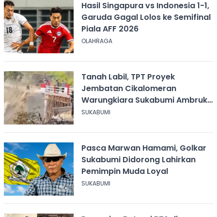
Hasil Singapura vs Indonesia 1-1,
Garuda Gagal Lolos ke Semifinal
Piala AFF 2026
OLAHRAGA
Tanah Labil, TPT Proyek
Jembatan Cikalomeran
Warungkiara Sukabumi Ambruk
Saat Pengurugan
SUKABUMI
Pasca Marwan Hamami, Golkar
Sukabumi Didorong Lahirkan
Pemimpin Muda Loyal
SUKABUMI