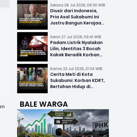
Selasa 28 Jul 2026, 09:30 WIB
Diusir dari Indonesia,
Pria Asal Sukabumi Ini
Justru Bangun Kerajaan
Hotel Mewah Dunia
Senin 27 Jul 2026, 09:41 WIB
Padam Listrik Nyalakan
Lilin, Identitas 3 Bocah
Kakak Beradik Korban
Kebakaran di Nyalindung
Kamis 23 Jul 2026, 21:04 WIB
Cerita Meti di Kota
Sukabumi: Korban KDRT,
Bertahan Hidup di
Musala-MCK Bersama 2
Anaknya
BALE WARGA
en
k