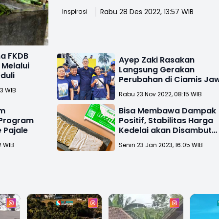
Rabu 28 Des 2022, 13:57 WIB
Inspirasi
ma FKDB
Ayep Zaki Rasakan
Melalui
Langsung Gerakan
duli
Perubahan di Ciamis Ja
Barat
13 WIB
Rabu 23 Nov 2022, 08:15 WIB
em
Bisa Membawa Dampak
 Program
Positif, Stabilitas Harga
 Pajale
Kedelai akan Disambut
Baik Pengrajin Tempe
2 WIB
Senin 23 Jan 2023, 16:05 WIB