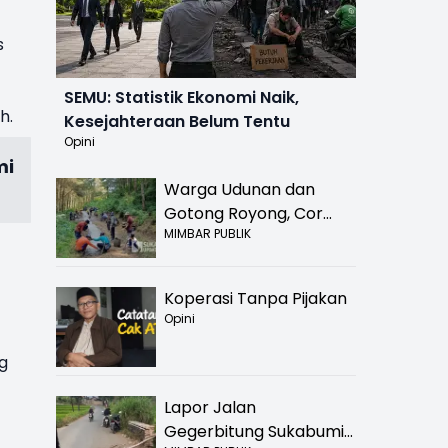
s
SEMU: Statistik Ekonomi Naik,
h.
Kesejahteraan Belum Tentu
Opini
mi
Warga Udunan dan
Gotong Royong, Cor
MIMBAR PUBLIK
Jalan Hancur di
Nyalindung Sukabumi
Koperasi Tanpa Pijakan
Opini
g
Lapor Jalan
Gegerbitung Sukabumi