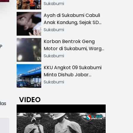
Resmi di 13 Lokasi Wisata,
Sukabumi
Petugas Pakai Rompi
Ayah di Sukabumi Cabuli
Khusus
Anak Kandung, Sejak SD
Hingga SMA
Sukabumi
Korban Bentrok Geng
P
Motor di Sukabumi, Warga
dan Sopir Tangki
Sukabumi
Pertamina Kena Bacok
KKU Angkot 09 Sukabumi
Minta Dishub Jabar
Tertibkan Trayek Ciawi-
Sukabumi
Cicurug: Ancam Mogok
Narik
VIDEO
las