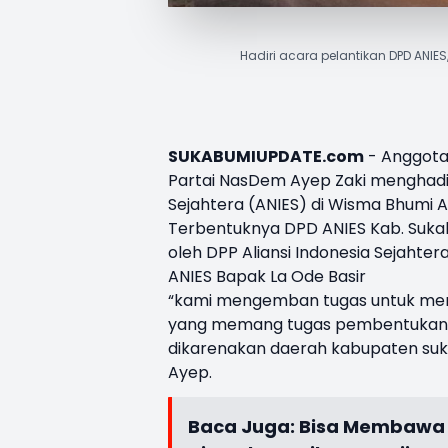
Hadiri acara pelantikan DPD ANI
SUKABUMIUPDATE.com
- Anggota
Partai NasDem
Ayep Zaki
menghadir
Sejahtera
(ANIES) di Wisma Bhumi A
Terbentuknya
DPD ANIES
Kab. Suka
oleh DPP Aliansi Indonesia Sejahte
ANIES Bapak La Ode Basir
“kami mengemban tugas untuk me
yang memang tugas pembentukan ke
dikarenakan daerah kabupaten suk
Ayep.
Baca Juga:
Bisa Membawa D