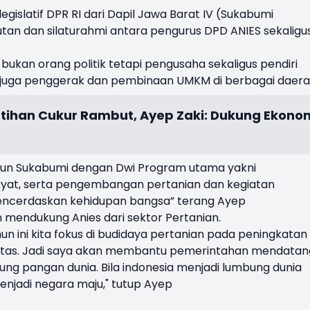
egislatif DPR RI dari Dapil Jawa Barat IV (Sukabumi
 dan silaturahmi antara pengurus DPD ANIES sekaligu
kan orang politik tetapi pengusaha sekaligus pendiri
juga penggerak dan pembinaan UMKM di berbagai daera
atihan Cukur Rambut, Ayep Zaki: Dukung Ekono
gun Sukabumi dengan Dwi Program utama yakni
t, serta pengembangan pertanian dan kegiatan
encerdaskan kehidupan bangsa” terang Ayep
mendukung Anies dari sektor Pertanian.
un ini kita fokus di budidaya pertanian pada peningkatan
alitas. Jadi saya akan membantu pemerintahan mendatan
ng pangan dunia. Bila indonesia menjadi lumbung dunia
enjadi negara maju," tutup Ayep