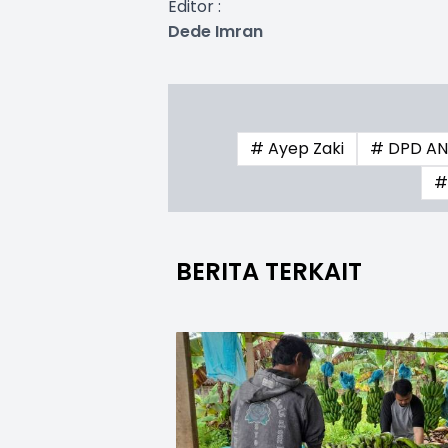
Editor :
Dede Imran
# Ayep Zaki
# DPD AN
#
BERITA TERKAIT