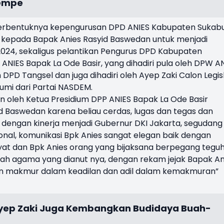
Tempe
rbentuknya kepengurusan DPD ANIES Kabupaten Sukabu
 kepada Bapak Anies Rasyid Baswedan untuk menjadi
 2024, sekaligus pelantikan Pengurus DPD Kabupaten
ANIES Bapak La Ode Basir, yang dihadiri pula oleh DPW A
PD Tangsel dan juga dihadiri oleh Ayep Zaki Calon Legisl
umi dari Partai NASDEM.
 oleh Ketua Presidium DPP ANIES Bapak La Ode Basir
d Baswedan karena beliau cerdas, lugas dan tegas dan
n dengan kinerja menjadi Gubernur DKI Jakarta, segudang
sional, komunikasi Bpk Anies sangat elegan baik dengan
at dan Bpk Anies orang yang bijaksana berpegang tegu
ah agama yang dianut nya, dengan rekam jejak Bapak An
kan makmur dalam keadilan dan adil dalam kemakmuran”
 Ayep Zaki Juga Kembangkan Budidaya Buah-