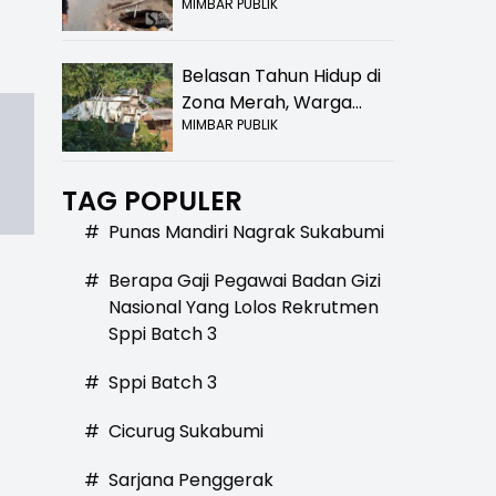
MIMBAR PUBLIK
Bolong! Bahaya Bagi
Pengendara
Belasan Tahun Hidup di
Zona Merah, Warga
MIMBAR PUBLIK
Kampung Nangewer
Purabaya Masih
Menanti Kepastian
TAG POPULER
Relokasi
#
Punas Mandiri Nagrak Sukabumi
#
Berapa Gaji Pegawai Badan Gizi
Nasional Yang Lolos Rekrutmen
Sppi Batch 3
#
Sppi Batch 3
#
Cicurug Sukabumi
#
Sarjana Penggerak