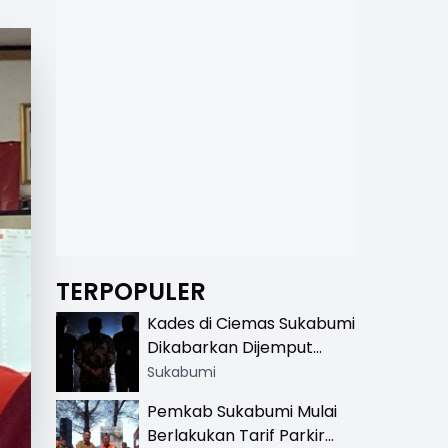
TERPOPULER
Kades di Ciemas Sukabumi
Dikabarkan Dijemput
Satnarkoba, Polisi
Sukabumi
Benarkan Ada Penindakan
Pemkab Sukabumi Mulai
Berlakukan Tarif Parkir