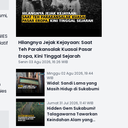
mi,
NIES
Hilangnya Jejak Kejayaan: Saat
atif
Teh Parakansalak Kuasai Pasar
Eropa, Kini Tinggal Sejarah
Senin 03 Agu 2026, 16:26 WIB
Minggu 02 Agu 2026, 19:44
WIB
Widal: Sandi Lama yang
h
Masih Hidup di Sukabumi
ies
Jumat 31 Jul 2026, 11:41 WIB
Hidden Gem Sukabumi!
Talagawarna Tawarkan
Keindahan Alam yang
Masih Asri