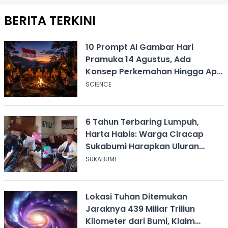
BERITA TERKINI
10 Prompt AI Gambar Hari
Pramuka 14 Agustus, Ada
Konsep Perkemahan Hingga Api
Unggun
SCIENCE
6 Tahun Terbaring Lumpuh,
Harta Habis: Warga Ciracap
Sukabumi Harapkan Uluran
Tangan KDM
SUKABUMI
Lokasi Tuhan Ditemukan
Jaraknya 439 Miliar Triliun
Kilometer dari Bumi, Klaim