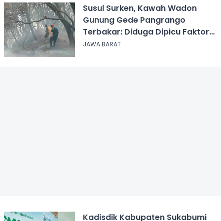
Susul Surken, Kawah Wadon
Gunung Gede Pangrango
Terbakar: Diduga Dipicu Faktor
Alam
JAWA BARAT
Kadisdik Kabupaten Sukabumi