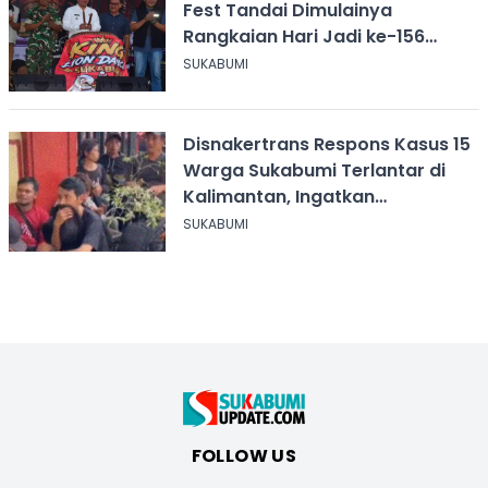
Fest Tandai Dimulainya
Rangkaian Hari Jadi ke-156
Kabupaten Sukabumi
SUKABUMI
Disnakertrans Respons Kasus 15
Warga Sukabumi Terlantar di
Kalimantan, Ingatkan
Pentingnya Perjanjian Kerja
SUKABUMI
FOLLOW US