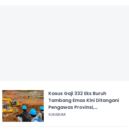
Kasus Gaji 332 Eks Buruh
Tambang Emas Kini Ditangani
Pengawas Provinsi,
Disnakertrans Sukabumi Terus
SUKABUMI
Dampingi