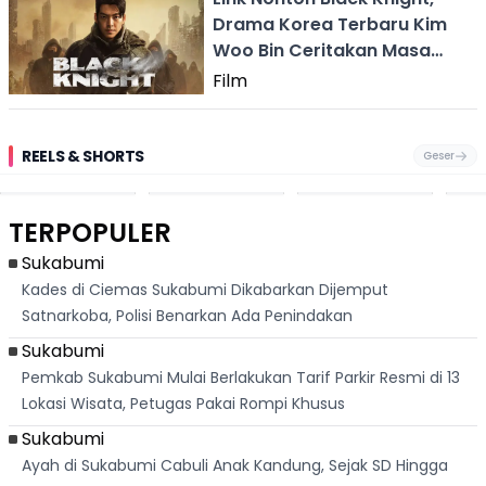
Drama Korea Terbaru Kim
Woo Bin Ceritakan Masa
Depan
Film
REELS & SHORTS
Geser
Pantai
Suami Nikita Willy
Kakek 90 Tahun
Fest
Cikembang,
Kembali Jadi
Kibarkan Bendera
San 
Destinasi Wisata
Sorotan, Imami
Merah Putih
Rib
Asri Di Sukabumi,
Salat Jumat Di
Sambil Nyanyikan
Berl
Hanya 40 Menit
Kanada
Lagu Indonesia
Dike
TERPOPULER
Dari
Raya
Ban
Palabuhanratu
Sukabumi
Kades di Ciemas Sukabumi Dikabarkan Dijemput
Satnarkoba, Polisi Benarkan Ada Penindakan
Sukabumi
Pemkab Sukabumi Mulai Berlakukan Tarif Parkir Resmi di 13
Lokasi Wisata, Petugas Pakai Rompi Khusus
Sukabumi
Ayah di Sukabumi Cabuli Anak Kandung, Sejak SD Hingga