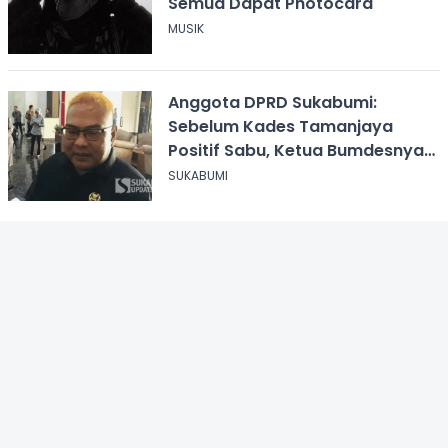
Semua Dapat Photocard
MUSIK
Anggota DPRD Sukabumi:
Sebelum Kades Tamanjaya
Positif Sabu, Ketua Bumdesnya
Juga Terjerat Dugaan Narkoba
SUKABUMI