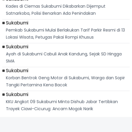
Kades di Ciemas Sukabumi Dikabarkan Dijemput
Satnarkoba, Polisi Benarkan Ada Penindakan
Sukabumi
Pemkab Sukabumi Mulai Berlakukan Tarif Parkir Resmi di 13
Lokasi Wisata, Petugas Pakai Rompi Khusus
Sukabumi
Ayah di Sukabumi Cabuli Anak Kandung, Sejak SD Hingga
SMA
Sukabumi
Korban Bentrok Geng Motor di Sukabumi, Warga dan Sopir
Tangki Pertamina Kena Bacok
Sukabumi
KKU Angkot 09 Sukabumi Minta Dishub Jabar Tertibkan
Trayek Ciawi-Cicurug: Ancam Mogok Narik