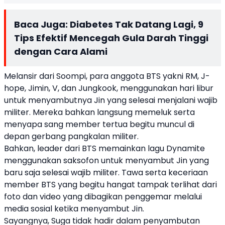
Baca Juga:
Diabetes Tak Datang Lagi, 9
Tips Efektif Mencegah Gula Darah Tinggi
dengan Cara Alami
Melansir dari Soompi, para anggota BTS yakni RM, J-
hope, Jimin, V, dan Jungkook, menggunakan hari libur
untuk menyambutnya Jin yang selesai menjalani wajib
militer. Mereka bahkan langsung memeluk serta
menyapa sang member tertua begitu muncul di
depan gerbang pangkalan militer.
Bahkan, leader dari BTS memainkan lagu Dynamite
menggunakan saksofon untuk menyambut Jin yang
baru saja selesai wajib militer. Tawa serta keceriaan
member BTS yang begitu hangat tampak terlihat dari
foto dan video yang dibagikan penggemar melalui
media sosial ketika menyambut Jin.
Sayangnya, Suga tidak hadir dalam penyambutan