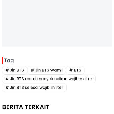
Tag
# Jin BTS
# Jin BTS Wamil
# BTS
# Jin BTS resmi menyelesaikan wajib militer
# Jin BTS selesai wajib militer
BERITA TERKAIT