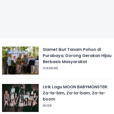
Slamet Ikut Tanam Pohon di
Purabaya, Dorong Gerakan Hijau
Berbasis Masyarakat
SUKABUMI
Lirik Lagu MOON BABYMONSTER:
Za-la-bim, Za-la-bam, Za-la-
boom
MUSIK