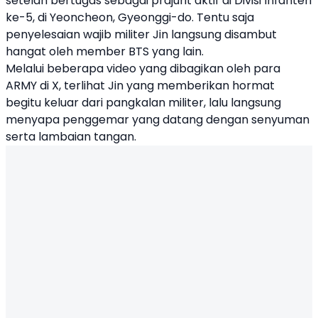
setelah bertugas sebagai prajurit aktif di Divisi Infanteri
ke-5, di Yeoncheon, Gyeonggi-do. Tentu saja
penyelesaian wajib militer Jin langsung disambut
hangat oleh member BTS yang lain.
Melalui beberapa video yang dibagikan oleh para
ARMY di X, terlihat Jin yang memberikan hormat
begitu keluar dari pangkalan militer, lalu langsung
menyapa penggemar yang datang dengan senyuman
serta lambaian tangan.