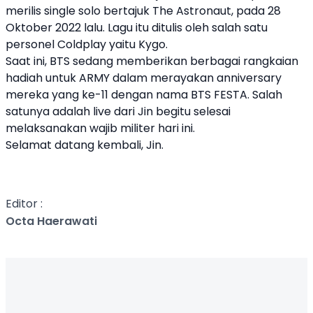
merilis single solo bertajuk The Astronaut, pada 28
Oktober 2022 lalu. Lagu itu ditulis oleh salah satu
personel Coldplay yaitu Kygo.
Saat ini, BTS sedang memberikan berbagai rangkaian
hadiah untuk ARMY dalam merayakan anniversary
mereka yang ke-11 dengan nama BTS FESTA. Salah
satunya adalah live dari Jin begitu selesai
melaksanakan wajib militer hari ini.
Selamat datang kembali, Jin.
Editor :
Octa Haerawati