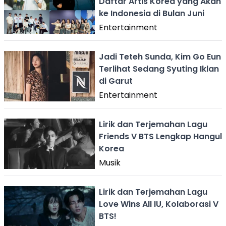
Daftar Artis Korea yang Akan
ke Indonesia di Bulan Juni
Entertainment
Jadi Teteh Sunda, Kim Go Eun
Terlihat Sedang Syuting Iklan
di Garut
Entertainment
Lirik dan Terjemahan Lagu
Friends V BTS Lengkap Hangul
Korea
Musik
Lirik dan Terjemahan Lagu
Love Wins All IU, Kolaborasi V
BTS!