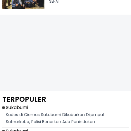
Grassroot Lewat Posyandu
SEHAT
TERPOPULER
Sukabumi
Kades di Ciemas Sukabumi Dikabarkan Dijemput
Satnarkoba, Polisi Benarkan Ada Penindakan