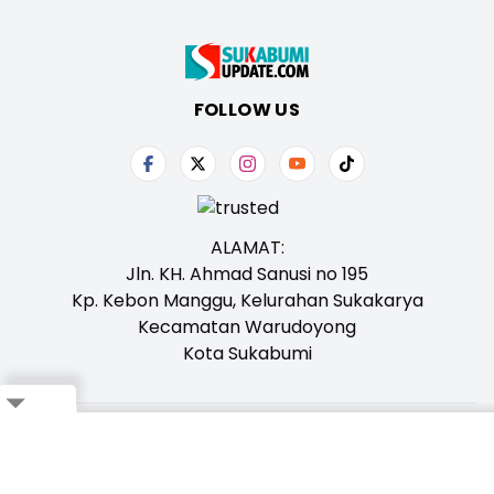
FOLLOW US
ALAMAT:
Jln. KH. Ahmad Sanusi no 195
Kp. Kebon Manggu, Kelurahan Sukakarya
Kecamatan Warudoyong
Kota Sukabumi
Close
Tentang Kami
Redaksi
Iklan
Karir
Kontak
Pedoman
Ikuti Whatsapp Channel Kami,
Klik Disini!