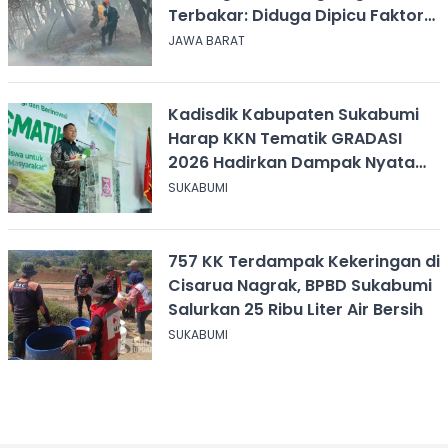
Terbakar: Diduga Dipicu Faktor
Alam
JAWA BARAT
Kadisdik Kabupaten Sukabumi
Harap KKN Tematik GRADASI
2026 Hadirkan Dampak Nyata
bagi Masyarakat
SUKABUMI
757 KK Terdampak Kekeringan di
Cisarua Nagrak, BPBD Sukabumi
Salurkan 25 Ribu Liter Air Bersih
SUKABUMI