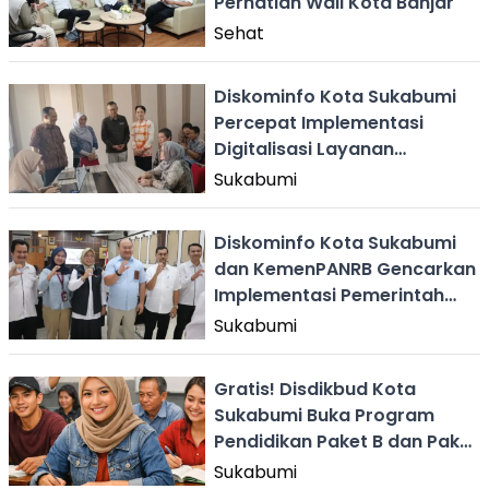
Perhatian Wali Kota Banjar
Sehat
Diskominfo Kota Sukabumi
Percepat Implementasi
Digitalisasi Layanan
Kesehatan
Sukabumi
Diskominfo Kota Sukabumi
dan KemenPANRB Gencarkan
Implementasi Pemerintah
Digital
Sukabumi
Gratis! Disdikbud Kota
Sukabumi Buka Program
Pendidikan Paket B dan Paket
C
Sukabumi