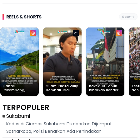
REELS & SHORTS
Geser
Pantai
Suami Nikita Willy
Kakek 90 Tahun
Fest
Cikembang,
Kembali Jadi
Kibarkan Bendera
San 
Destinasi Wisata
Sorotan, Imami
Merah Putih
Rib
Asri Di Sukabumi,
Salat Jumat Di
Sambil Nyanyikan
Berl
Hanya 40 Menit
Kanada
Lagu Indonesia
Dike
TERPOPULER
Dari
Raya
Ban
Palabuhanratu
Sukabumi
Kades di Ciemas Sukabumi Dikabarkan Dijemput
Satnarkoba, Polisi Benarkan Ada Penindakan