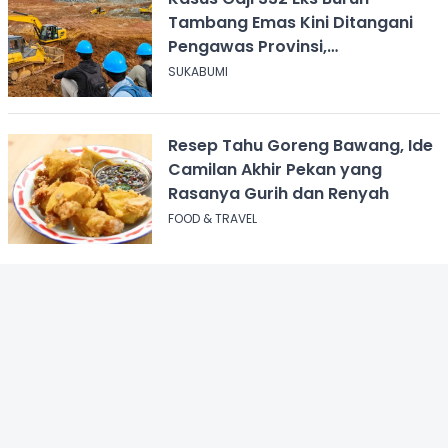
Tambang Emas Kini Ditangani
Pengawas Provinsi,
Disnakertrans Sukabumi Terus
SUKABUMI
Dampingi
Resep Tahu Goreng Bawang, Ide
Camilan Akhir Pekan yang
Rasanya Gurih dan Renyah
FOOD & TRAVEL