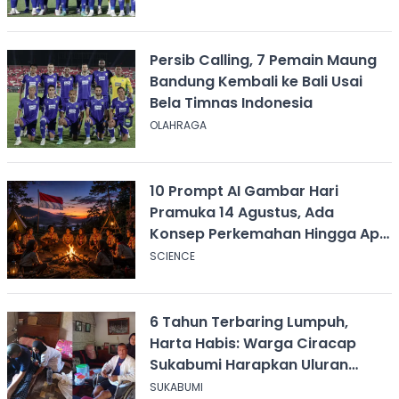
Persib Calling, 7 Pemain Maung
Bandung Kembali ke Bali Usai
Bela Timnas Indonesia
OLAHRAGA
10 Prompt AI Gambar Hari
Pramuka 14 Agustus, Ada
Konsep Perkemahan Hingga Api
Unggun
SCIENCE
6 Tahun Terbaring Lumpuh,
Harta Habis: Warga Ciracap
Sukabumi Harapkan Uluran
Tangan KDM
SUKABUMI