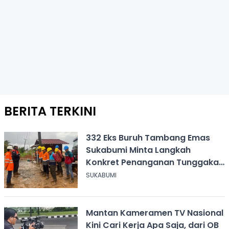
BERITA TERKINI
332 Eks Buruh Tambang Emas
Sukabumi Minta Langkah
Konkret Penanganan Tunggakan
Gaji Rp8,4 Miliar
SUKABUMI
Mantan Kameramen TV Nasional
Kini Cari Kerja Apa Saja, dari OB