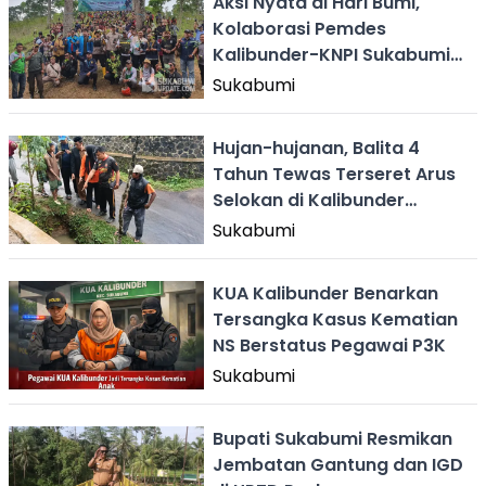
Aksi Nyata di Hari Bumi,
Kolaborasi Pemdes
Kalibunder-KNPI Sukabumi
Targetkan 10 Ribu Pohon
Sukabumi
Ditanam
Hujan-hujanan, Balita 4
Tahun Tewas Terseret Arus
Selokan di Kalibunder
Sukabumi
Sukabumi
KUA Kalibunder Benarkan
Tersangka Kasus Kematian
NS Berstatus Pegawai P3K
Sukabumi
Bupati Sukabumi Resmikan
Jembatan Gantung dan IGD