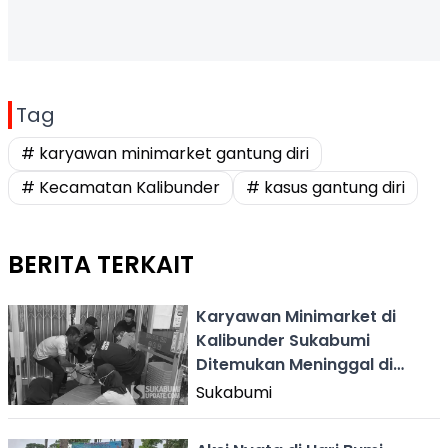
Tag
# karyawan minimarket gantung diri
# Kecamatan Kalibunder
# kasus gantung diri
BERITA TERKAIT
Karyawan Minimarket di
Kalibunder Sukabumi
Ditemukan Meninggal di
Teras Toko
Sukabumi