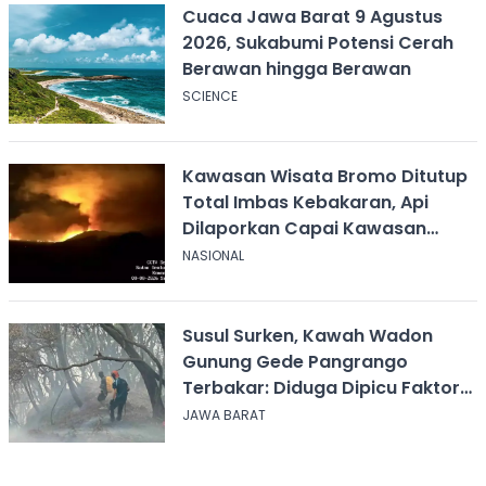
Cuaca Jawa Barat 9 Agustus
2026, Sukabumi Potensi Cerah
Berawan hingga Berawan
SCIENCE
Kawasan Wisata Bromo Ditutup
Total Imbas Kebakaran, Api
Dilaporkan Capai Kawasan
Sabana
NASIONAL
Susul Surken, Kawah Wadon
Gunung Gede Pangrango
Terbakar: Diduga Dipicu Faktor
Alam
JAWA BARAT