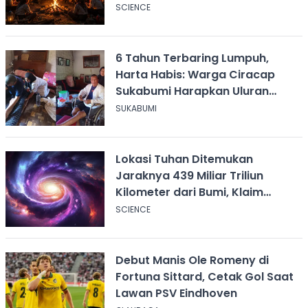
Unggun
SCIENCE
6 Tahun Terbaring Lumpuh,
Harta Habis: Warga Ciracap
Sukabumi Harapkan Uluran
Tangan KDM
SUKABUMI
Lokasi Tuhan Ditemukan
Jaraknya 439 Miliar Triliun
Kilometer dari Bumi, Klaim
Ilmuwan Harvard
SCIENCE
Debut Manis Ole Romeny di
Fortuna Sittard, Cetak Gol Saat
Lawan PSV Eindhoven