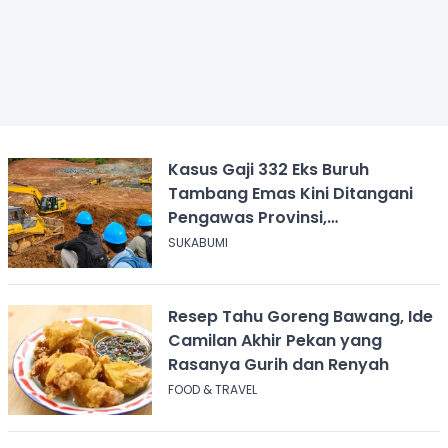
Kasus Gaji 332 Eks Buruh
Tambang Emas Kini Ditangani
Pengawas Provinsi,
Disnakertrans Sukabumi Terus
SUKABUMI
Dampingi
Resep Tahu Goreng Bawang, Ide
Camilan Akhir Pekan yang
Rasanya Gurih dan Renyah
FOOD & TRAVEL