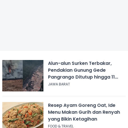
Alun-alun Surken Terbakar,
Pendakian Gunung Gede
Pangrango Ditutup hingga 11
Agustus 2026
JAWA BARAT
Resep Ayam Goreng Oat, Ide
Menu Makan Gurih dan Renyah
yang Bikin Ketagihan
FOOD & TRAVEL