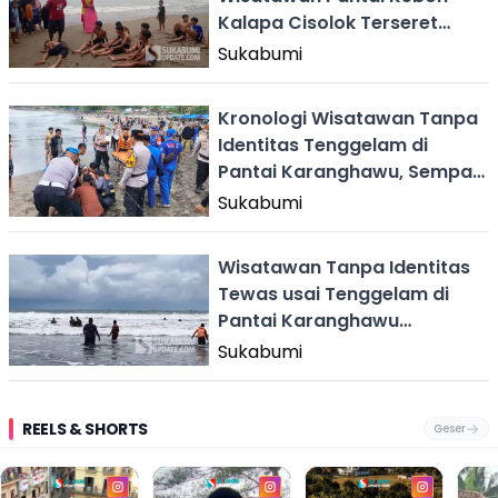
Kalapa Cisolok Terseret
Ombak Saat Main Bola
Sukabumi
Kronologi Wisatawan Tanpa
Identitas Tenggelam di
Pantai Karanghawu, Sempat
Sadar Saat Dievakuasi
Sukabumi
Wisatawan Tanpa Identitas
Tewas usai Tenggelam di
Pantai Karanghawu
Sukabumi
Sukabumi
REELS & SHORTS
Geser