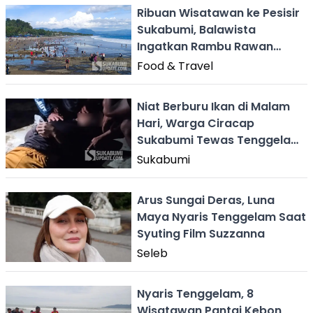
Ribuan Wisatawan ke Pesisir
Sukabumi, Balawista
Ingatkan Rambu Rawan
Tenggelam
Food & Travel
Niat Berburu Ikan di Malam
Hari, Warga Ciracap
Sukabumi Tewas Tenggelam
di Pantai Cibuaya
Sukabumi
Arus Sungai Deras, Luna
Maya Nyaris Tenggelam Saat
Syuting Film Suzzanna
Seleb
Nyaris Tenggelam, 8
Wisatawan Pantai Kebon