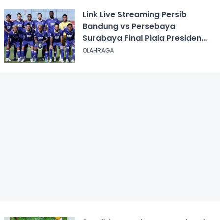
Link Live Streaming Persib
Bandung vs Persebaya
Surabaya Final Piala Presiden
2026, Kick-off Pukul 20.00 WIB
OLAHRAGA