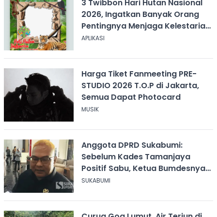
3 Twibbon Hari Hutan Nasional
2026, Ingatkan Banyak Orang
Pentingnya Menjaga Kelestarian
Hutan
APLIKASI
Harga Tiket Fanmeeting PRE-
STUDIO 2026 T.O.P di Jakarta,
Semua Dapat Photocard
MUSIK
Anggota DPRD Sukabumi:
Sebelum Kades Tamanjaya
Positif Sabu, Ketua Bumdesnya
Juga Terjerat Dugaan Narkoba
SUKABUMI
Curug Goa Lumut, Air Terjun di