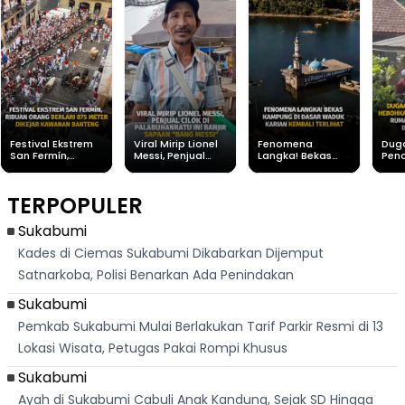
Festival Ekstrem
Viral Mirip Lionel
Fenomena
Dug
San Fermín,
Messi, Penjual
Langka! Bekas
Pen
Ribuan Orang
Cilok di
Kampung di
Heb
Berlari 875 Meter
Palabuhanratu Ini
Dasar Waduk
Sim
Dikejar Kawanan
Banjir Sapaan
Karian Kembali
Suk
TERPOPULER
Banteng
"Bang Messi"
Terlihat
Terd
Dik
Sukabumi
Kades di Ciemas Sukabumi Dikabarkan Dijemput
Satnarkoba, Polisi Benarkan Ada Penindakan
Sukabumi
Pemkab Sukabumi Mulai Berlakukan Tarif Parkir Resmi di 13
Lokasi Wisata, Petugas Pakai Rompi Khusus
Sukabumi
Ayah di Sukabumi Cabuli Anak Kandung, Sejak SD Hingga