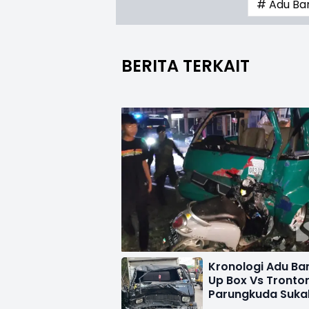
# Adu Ban
BERITA TERKAIT
Kronologi Adu Ba
Up Box Vs Tronton
Parungkuda Suka
Hingga Sopir Tew