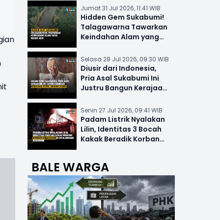
Jumat 31 Jul 2026, 11:41 WIB
Hidden Gem Sukabumi!
Talagawarna Tawarkan
Keindahan Alam yang
gian
Masih Asri
Selasa 28 Jul 2026, 09:30 WIB
n
Diusir dari Indonesia,
Pria Asal Sukabumi Ini
it
Justru Bangun Kerajaan
Hotel Mewah Dunia
Senin 27 Jul 2026, 09:41 WIB
Padam Listrik Nyalakan
Lilin, Identitas 3 Bocah
Kakak Beradik Korban
Kebakaran di Nyalindung
BALE WARGA