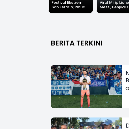
Festival Ekstrem
Viral Mirip Lione
San Fermín, Ribuan
Messi, Penjual 
Orang Berlari 875
di Palabuhanrat
Meter Dikejar
Banjir Sapaan 
Kawanan Banteng
Messi"
BERITA TERKINI
I
B
O
D