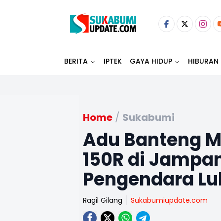
BERITA
IPTEK
GAYA HIDUP
HIBURAN
Home
/
Sukabumi
Adu Banteng Mo
150R di Jampa
Pengendara Lu
Ragil Gilang
Sukabumiupdate.com