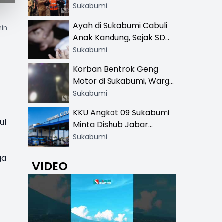
Resmi di 13 Lokasi Wisata,
Sukabumi
Petugas Pakai Rompi
Ayah di Sukabumi Cabuli
nin
Khusus
Anak Kandung, Sejak SD
Hingga SMA
Sukabumi
Korban Bentrok Geng
Motor di Sukabumi, Warga
dan Sopir Tangki
Sukabumi
Pertamina Kena Bacok
KKU Angkot 09 Sukabumi
ul
Minta Dishub Jabar
Tertibkan Trayek Ciawi-
Sukabumi
Cicurug: Ancam Mogok
ga
Narik
VIDEO