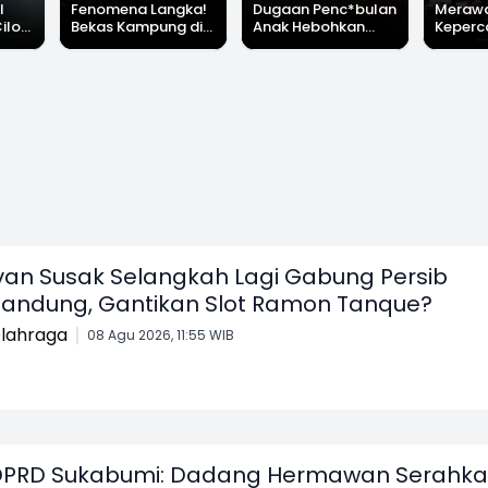
l
Fenomena Langka!
Dugaan Penc*bulan
Meraw
Cilok
Bekas Kampung di
Anak Hebohkan
Keperc
u Ini
Dasar Waduk Karian
Simpenan
Menga
"Bang
Kembali Terlihat
Sukabumi, Rumah
Peruba
Terduga Pelaku
Satu D
Dikepung Warga
Sukabu
van Susak Selangkah Lagi Gabung Persib
andung, Gantikan Slot Ramon Tanque?
lahraga
08 Agu 2026, 11:55 WIB
PRD Sukabumi: Dadang Hermawan Serahk