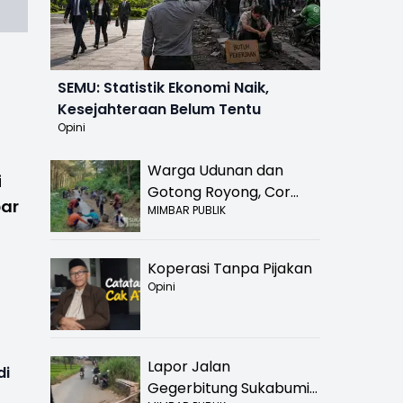
SEMU: Statistik Ekonomi Naik,
Kesejahteraan Belum Tentu
Opini
Warga Udunan dan
i
Gotong Royong, Cor
par
MIMBAR PUBLIK
Jalan Hancur di
Nyalindung Sukabumi
Koperasi Tanpa Pijakan
Opini
Lapor Jalan
di
Gegerbitung Sukabumi