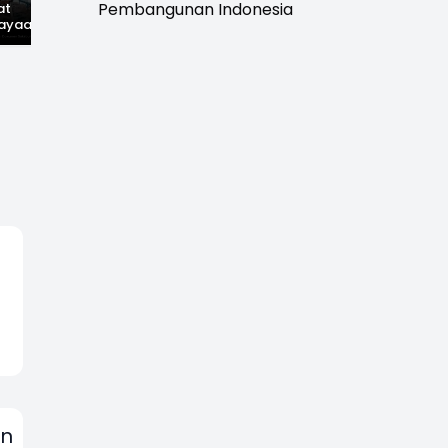
Pembangunan Indonesia
at
Hilangnya Jejak
Widal: Sandi Lama
ayaan,
Kejayaan: Saat Teh
yang Masih Hidup di
wal
Parakansalak
Sukabumi
han: Jejak
Kuasai Pasar Eropa,
ekade
Kini Tinggal Sejarah
miupdate.com
an