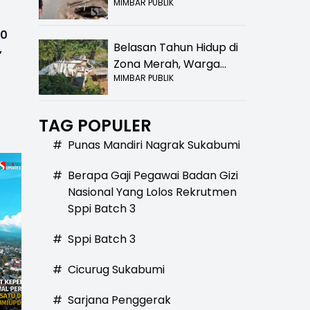
MIMBAR PUBLIK
Bolong! Bahaya Bagi
Pengendara
00
Belasan Tahun Hidup di
,
Zona Merah, Warga
MIMBAR PUBLIK
Kampung Nangewer
Purabaya Masih
Menanti Kepastian
TAG POPULER
Relokasi
#
Punas Mandiri Nagrak Sukabumi
#
Berapa Gaji Pegawai Badan Gizi
Nasional Yang Lolos Rekrutmen
Sppi Batch 3
#
Sppi Batch 3
#
Cicurug Sukabumi
#
Sarjana Penggerak