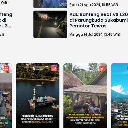
2 WIB
Rabu 21 Agu 2024, 16:55 WIB
nteng
Adu Banteng Beat VS L3
 di
di Parungkuda Sukabumi
, 3
Pemotor Tewas
WIB
Minggu 14 Jul 2024, 13:49 WIB