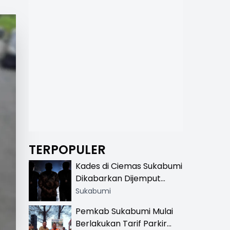
TERPOPULER
Kades di Ciemas Sukabumi
Dikabarkan Dijemput
Satnarkoba, Polisi
Sukabumi
Benarkan Ada Penindakan
Pemkab Sukabumi Mulai
Berlakukan Tarif Parkir