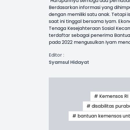
"Harapannya semoga ada perhatian d
Berdasarkan informasi yang dihimpu
dengan memiliki satu anak. Tetapi 
saat ini tinggal bersama Iyam. Ek
Tenaga Kesejahteraan Sosial Keca
terdaftar sebagai penerima Bantu
pada 2022 mengusulkan Iyam menda
Editor :
Syamsul Hidayat
# Kemensos RI
# disabilitas pura
# bantuan kemensos untu