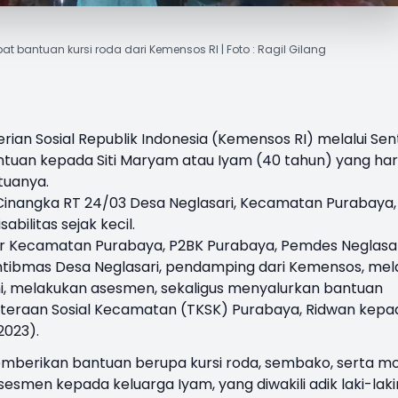
t bantuan kursi roda dari Kemensos RI | Foto : Ragil Gilang
ian Sosial Republik Indonesia (
Kemensos RI
) melalui Sen
tuan kepada Siti Maryam atau Iyam (40 tahun) yang ha
tuanya.
nangka RT 24/03 Desa Neglasari,
Kecamatan Purabaya
,
ilitas sejak kecil.
unsur Kecamatan Purabaya, P2BK Purabaya, Pemdes Neglasar
mtibmas Desa Neglasari, pendamping dari Kemensos, mela
i, melakukan asesmen, sekaligus menyalurkan bantuan
hteraan Sosial Kecamatan (TKSK) Purabaya, Ridwan kepa
2023).
berikan bantuan berupa kursi roda, sembako, serta m
smen kepada keluarga Iyam, yang diwakili adik laki-laki