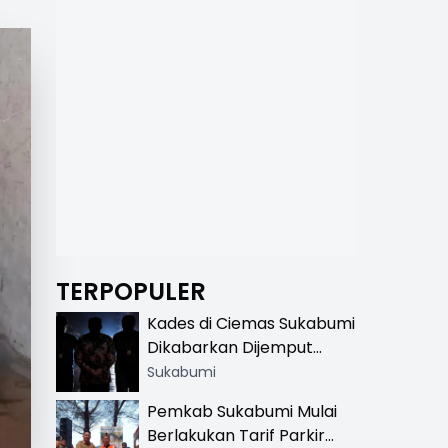
TERPOPULER
Kades di Ciemas Sukabumi
Dikabarkan Dijemput
Satnarkoba, Polisi
Sukabumi
Benarkan Ada Penindakan
Pemkab Sukabumi Mulai
Berlakukan Tarif Parkir