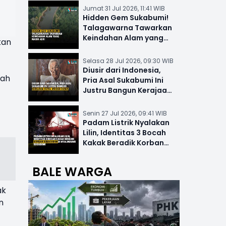
Jumat 31 Jul 2026, 11:41 WIB
Hidden Gem Sukabumi!
Talagawarna Tawarkan
Keindahan Alam yang
kan
Masih Asri
Selasa 28 Jul 2026, 09:30 WIB
Diusir dari Indonesia,
mah
Pria Asal Sukabumi Ini
Justru Bangun Kerajaan
Hotel Mewah Dunia
Senin 27 Jul 2026, 09:41 WIB
Padam Listrik Nyalakan
Lilin, Identitas 3 Bocah
Kakak Beradik Korban
Kebakaran di Nyalindung
BALE WARGA
ak
n