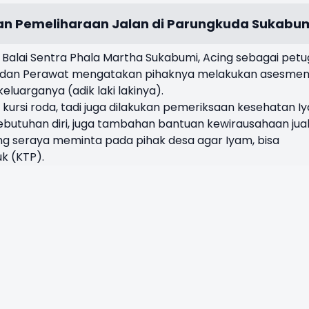
an Pemeliharaan Jalan di Parungkuda Sukabu
 Balai Sentra Phala Martha Sukabumi, Acing sebagai pet
al dan Perawat mengatakan pihaknya melakukan asesme
uarganya (adik laki lakinya).
ursi roda, tadi juga dilakukan pemeriksaan kesehatan I
ebutuhan diri, juga tambahan bantuan kewirausahaan jua
Acing seraya meminta pada pihak desa agar Iyam, bisa
k (KTP).