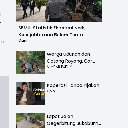
a
.
SEMU: Statistik Ekonomi Naik,
Kesejahteraan Belum Tentu
Opini
mi.
Warga Udunan dan
Gotong Royong, Cor
MIMBAR PUBLIK
Jalan Hancur di
Nyalindung Sukabumi
Koperasi Tanpa Pijakan
Opini
Lapor Jalan
Gegerbitung Sukabumi