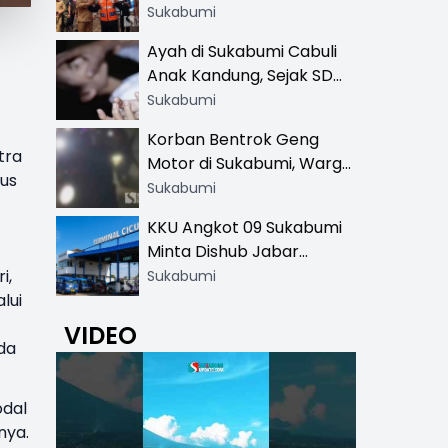
Resmi di 13 Lokasi Wisata,
Sukabumi
Petugas Pakai Rompi
Ayah di Sukabumi Cabuli
Khusus
Anak Kandung, Sejak SD
Hingga SMA
Sukabumi
Korban Bentrok Geng
tra
Motor di Sukabumi, Warga
rus
dan Sopir Tangki
Sukabumi
Pertamina Kena Bacok
KKU Angkot 09 Sukabumi
Minta Dishub Jabar
Tertibkan Trayek Ciawi-
i,
Sukabumi
Cicurug: Ancam Mogok
lui
Narik
VIDEO
da
odal
nya.