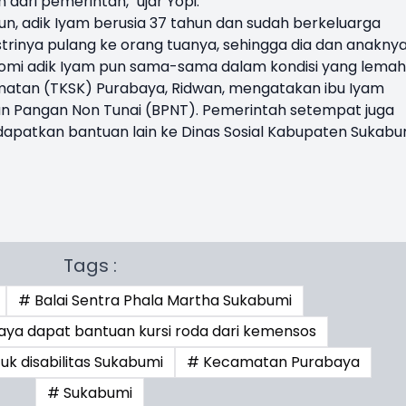
ari pemerintah," ujar Yopi.
n, adik Iyam berusia 37 tahun dan sudah berkeluarga
istrinya pulang ke orang tuanya, sehingga dia dan anakny
onomi adik Iyam pun sama-sama dalam kondisi yang lemah
matan (TKSK) Purabaya, Ridwan, mengatakan ibu Iyam
an Pangan Non Tunai (BPNT). Pemerintah setempat juga
patkan bantuan lain ke Dinas Sosial Kabupaten Sukabu
Tags :
# Balai Sentra Phala Martha Sukabumi
baya dapat bantuan kursi roda dari kemensos
k disabilitas Sukabumi
# Kecamatan Purabaya
# Sukabumi