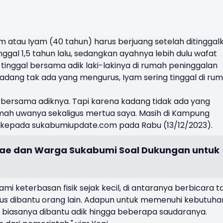
m atau Iyam (40 tahun) harus berjuang setelah ditinggal
ggal 1,5 tahun lalu, sedangkan ayahnya lebih dulu wafat
m tinggal bersama adik laki-lakinya di rumah peninggalan
dang tak ada yang mengurus, Iyam sering tinggal di ru
al bersama adiknya. Tapi karena kadang tidak ada yang
rumah uwanya sekaligus mertua saya. Masih di Kampung
i, kepada sukabumiupdate.com pada Rabu (13/12/2023).
Jae dan Warga Sukabumi Soal Dukungan untuk
keterbasan fisik sejak kecil, di antaranya berbicara t
arus dibantu orang lain. Adapun untuk memenuhi kebutuha
m biasanya dibantu adik hingga beberapa saudaranya.