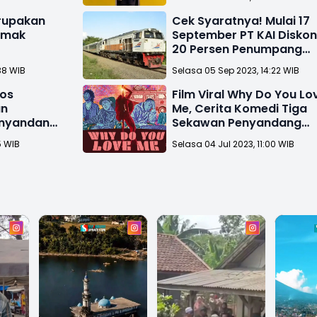
rupakan
Cek Syaratnya! Mulai 17
Simak
September PT KAI Disko
20 Persen Penumpang
Disabilitas
38 WIB
Selasa 05 Sep 2023, 14:22 WIB
sos
Film Viral Why Do You Lo
an
Me, Cerita Komedi Tiga
enyandang
Sekawan Penyandang
Disabilitas
5 WIB
Selasa 04 Jul 2023, 11:00 WIB