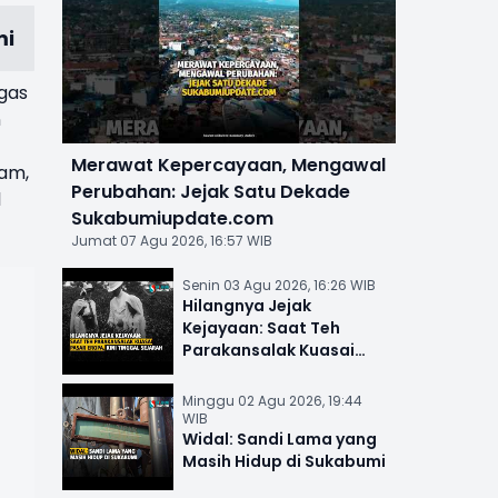
mi
ugas
n
Merawat Kepercayaan, Mengawal
yam,
Perubahan: Jejak Satu Dekade
l
Sukabumiupdate.com
Jumat 07 Agu 2026, 16:57 WIB
Senin 03 Agu 2026, 16:26 WIB
Hilangnya Jejak
Kejayaan: Saat Teh
Parakansalak Kuasai
Pasar Eropa, Kini Tinggal
Sejarah
Minggu 02 Agu 2026, 19:44
WIB
Widal: Sandi Lama yang
Masih Hidup di Sukabumi