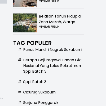
MIMBAR PUBLIK
Bolong! Bahaya Bagi
Pengendara
Belasan Tahun Hidup di
Zona Merah, Warga
MIMBAR PUBLIK
Kampung Nangewer
Purabaya Masih
Menanti Kepastian
TAG POPULER
l
Relokasi
#
Punas Mandiri Nagrak Sukabumi
#
Berapa Gaji Pegawai Badan Gizi
Nasional Yang Lolos Rekrutmen
Sppi Batch 3
#
Sppi Batch 3
#
Cicurug Sukabumi
n
#
Sarjana Penggerak