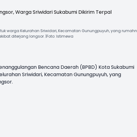
tuk warga Kelurahan Sriwidari, Kecamatan Gunungpuyuh, yang rumah
akibat diterjang longsor. |Foto: Istimewa
enanggulangan Bencana Daerah (BPBD) Kota
Sukabumi
elurahan
Sriwidari
, Kecamatan Gunungpuyuh, yang
ngsor
.