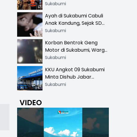
Resmi di 13 Lokasi Wisata,
Sukabumi
Petugas Pakai Rompi
Ayah di Sukabumi Cabuli
Khusus
Anak Kandung, Sejak SD
Hingga SMA
Sukabumi
Korban Bentrok Geng
Motor di Sukabumi, Warga
dan Sopir Tangki
Sukabumi
Pertamina Kena Bacok
KKU Angkot 09 Sukabumi
Minta Dishub Jabar
Tertibkan Trayek Ciawi-
Sukabumi
Cicurug: Ancam Mogok
Narik
VIDEO