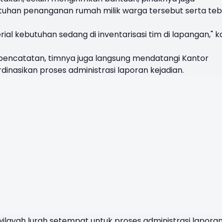
uhan penanganan rumah milik warga tersebut serta teb
al kebutuhan sedang di inventarisasi tim di lapangan," k
encatatan, timnya juga langsung mendatangi Kantor
dinasikan proses administrasi laporan kejadian.
ilayah lurah setempat untuk proses administrasi lapora