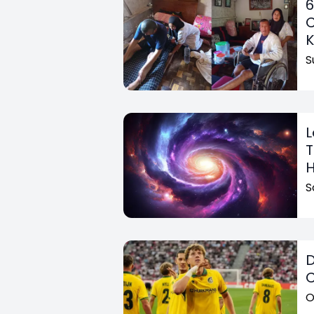
6
C
S
L
T
H
S
D
C
O