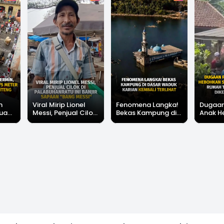
m
Viral Mirip Lionel
Fenomena Langka!
Dugaan
buan
Messi, Penjual Cilok
Bekas Kampung di
Anak H
75
di Palabuhanratu Ini
Dasar Waduk Karian
Simpe
Banjir Sapaan "Bang
Kembali Terlihat
Sukabu
eng
Messi"
Terdug
Dikepu