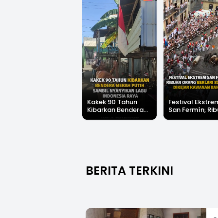
Suami Nikita Willy
Kakek 90 Tahun
Festival Ekstre
Kembali Jadi
Kibarkan Bendera
San Fermín, Ri
Sorotan, Imami
Merah Putih Sambil
Orang Berlari 8
Salat Jumat Di
Nyanyikan Lagu
Meter Dikejar
Kanada
Indonesia Raya
Kawanan Bant
BERITA TERKINI