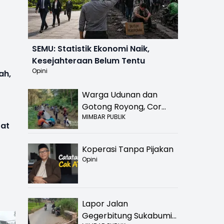
SEMU: Statistik Ekonomi Naik,
Kesejahteraan Belum Tentu
Opini
ah,
Warga Udunan dan
Gotong Royong, Cor
MIMBAR PUBLIK
Jalan Hancur di
tat
Nyalindung Sukabumi
Koperasi Tanpa Pijakan
Opini
Lapor Jalan
Gegerbitung Sukabumi