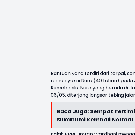
Bantuan yang terdiri dari terpal, s
rumah yakni Nura (40 tahun) pada 
Rumah milik Nura yang berada di J
06/05, diterjang longsor tebing jal
Baca Juga:
Sempat Tertimb
Sukabumi Kembali Normal
Kalak BPBD Imran Wardhani mengat