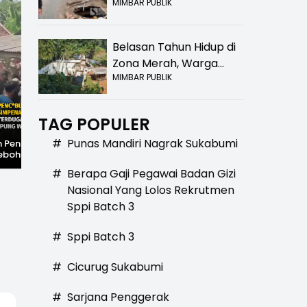
MIMBAR PUBLIK
Bolong! Bahaya Bagi
Pengendara
Belasan Tahun Hidup di
Zona Merah, Warga
MIMBAR PUBLIK
Kampung Nangewer
Purabaya Masih
Menanti Kepastian
TAG POPULER
Relokasi
#
Punas Mandiri Nagrak Sukabumi
 Penc*bulan
Merawat
Hilangnya Jejak
ebohkan
Kepercayaan,
Kejayaan: Saat Teh
nan
Mengawal
Parakansalak
#
Berapa Gaji Pegawai Badan Gizi
mi, Rumah
Perubahan: Jejak
Kuasai Pasar Eropa,
a Pelaku
Satu Dekade
Kini Tinggal Sejarah
Nasional Yang Lolos Rekrutmen
ng Warga
Sukabumiupdate.com
Sppi Batch 3
#
Sppi Batch 3
#
Cicurug Sukabumi
#
Sarjana Penggerak