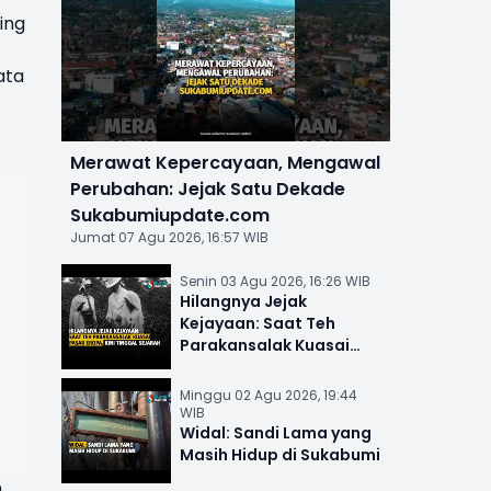
ing
ata
Merawat Kepercayaan, Mengawal
Perubahan: Jejak Satu Dekade
Sukabumiupdate.com
Jumat 07 Agu 2026, 16:57 WIB
Senin 03 Agu 2026, 16:26 WIB
Hilangnya Jejak
Kejayaan: Saat Teh
Parakansalak Kuasai
Pasar Eropa, Kini Tinggal
Sejarah
Minggu 02 Agu 2026, 19:44
WIB
Widal: Sandi Lama yang
Masih Hidup di Sukabumi
n