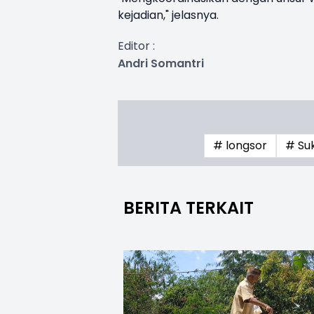
kejadian," jelasnya.
Editor :
Andri Somantri
# longsor
# Su
BERITA TERKAIT