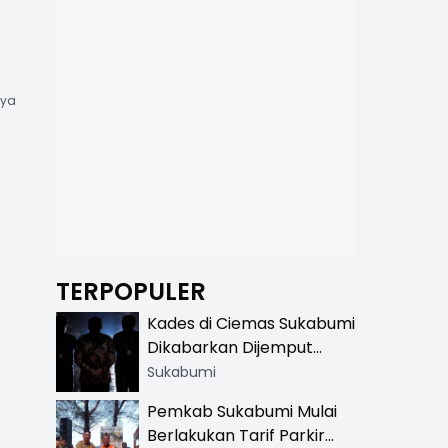
nya
TERPOPULER
Kades di Ciemas Sukabumi
Dikabarkan Dijemput
Satnarkoba, Polisi
Sukabumi
Benarkan Ada Penindakan
Pemkab Sukabumi Mulai
Berlakukan Tarif Parkir