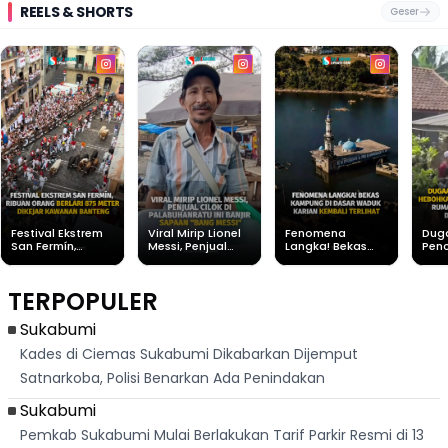
REELS & SHORTS
Geser
Festival Ekstrem
Viral Mirip Lionel
Fenomena
Dug
San Fermín,
Messi, Penjual
Langka! Bekas
Pen
Ribuan Orang
Cilok di
Kampung di
Heb
Berlari 875 Meter
Palabuhanratu Ini
Dasar Waduk
Sim
Dikejar Kawanan
Banjir Sapaan
Karian Kembali
Suk
TERPOPULER
Banteng
"Bang Messi"
Terlihat
Terd
Dik
Sukabumi
Kades di Ciemas Sukabumi Dikabarkan Dijemput
Satnarkoba, Polisi Benarkan Ada Penindakan
Sukabumi
Pemkab Sukabumi Mulai Berlakukan Tarif Parkir Resmi di 13