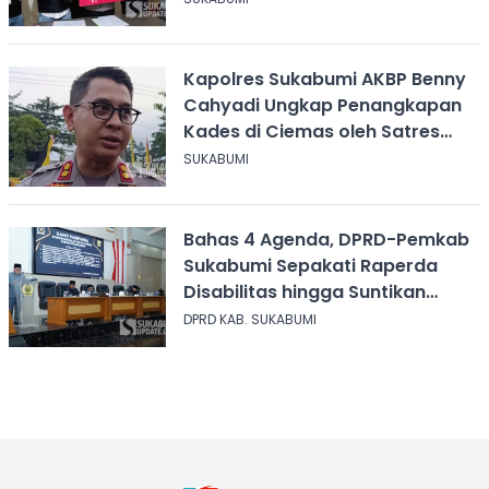
Kapolres Sukabumi AKBP Benny
Cahyadi Ungkap Penangkapan
Kades di Ciemas oleh Satres
Narkoba
SUKABUMI
Bahas 4 Agenda, DPRD-Pemkab
Sukabumi Sepakati Raperda
Disabilitas hingga Suntikan
Modal Perum Pesona Wisata
DPRD KAB. SUKABUMI