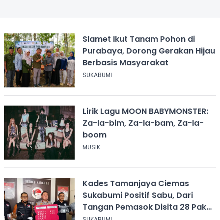
Slamet Ikut Tanam Pohon di
Purabaya, Dorong Gerakan Hijau
Berbasis Masyarakat
SUKABUMI
Lirik Lagu MOON BABYMONSTER:
Za-la-bim, Za-la-bam, Za-la-
boom
MUSIK
Kades Tamanjaya Ciemas
Sukabumi Positif Sabu, Dari
Tangan Pemasok Disita 28 Paket
Narkoba
SUKABUMI