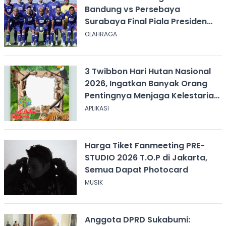
Bandung vs Persebaya
Surabaya Final Piala Presiden
2026, Kick-off Pukul 20.00 WIB
OLAHRAGA
3 Twibbon Hari Hutan Nasional
2026, Ingatkan Banyak Orang
Pentingnya Menjaga Kelestarian
Hutan
APLIKASI
Harga Tiket Fanmeeting PRE-
STUDIO 2026 T.O.P di Jakarta,
Semua Dapat Photocard
MUSIK
Anggota DPRD Sukabumi: