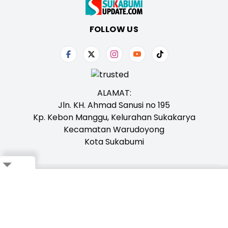
FOLLOW US
ALAMAT:
Jln. KH. Ahmad Sanusi no 195
Kp. Kebon Manggu, Kelurahan Sukakarya
Kecamatan Warudoyong
Kota Sukabumi
Close
Tentang Kami
Redaksi
Iklan
Karir
Kontak
Pedoman
Ikuti Whatsapp Channel Kami,
Klik Disini!
Bagikan ke Whatsapp