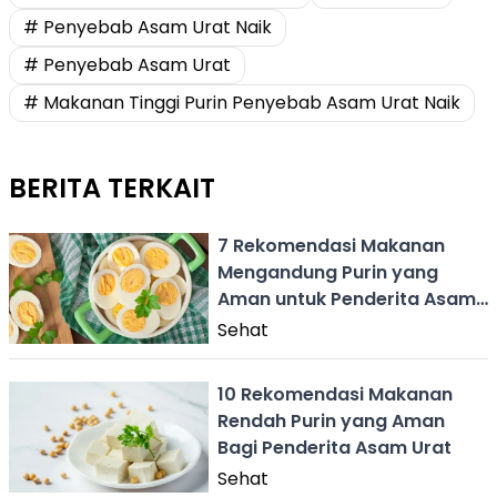
# Penyebab Asam Urat Naik
# Penyebab Asam Urat
# Makanan Tinggi Purin Penyebab Asam Urat Naik
BERITA TERKAIT
7 Rekomendasi Makanan
Mengandung Purin yang
Aman untuk Penderita Asam
Urat
Sehat
10 Rekomendasi Makanan
Rendah Purin yang Aman
Bagi Penderita Asam Urat
Sehat