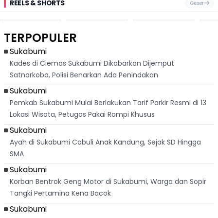
REELS & SHORTS
Geser
Pantai
Suami Nikita Willy
Kakek 90 Tahun
Fest
Cikembang,
Kembali Jadi
Kibarkan Bendera
San 
Destinasi Wisata
Sorotan, Imami
Merah Putih
Rib
Asri Di Sukabumi,
Salat Jumat Di
Sambil Nyanyikan
Berl
Hanya 40 Menit
Kanada
Lagu Indonesia
Dike
TERPOPULER
Dari
Raya
Ban
Palabuhanratu
Sukabumi
Kades di Ciemas Sukabumi Dikabarkan Dijemput
Satnarkoba, Polisi Benarkan Ada Penindakan
Sukabumi
Pemkab Sukabumi Mulai Berlakukan Tarif Parkir Resmi di 13
Lokasi Wisata, Petugas Pakai Rompi Khusus
Sukabumi
Ayah di Sukabumi Cabuli Anak Kandung, Sejak SD Hingga
SMA
Sukabumi
Korban Bentrok Geng Motor di Sukabumi, Warga dan Sopir
Tangki Pertamina Kena Bacok
Sukabumi