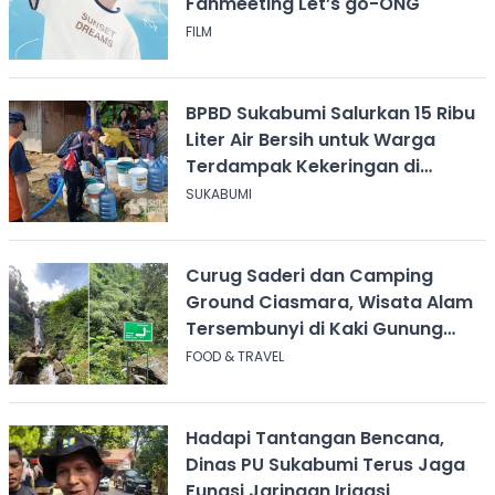
Fanmeeting Let’s go-ONG
FILM
BPBD Sukabumi Salurkan 15 Ribu
Liter Air Bersih untuk Warga
Terdampak Kekeringan di
Cicurug
SUKABUMI
Curug Saderi dan Camping
Ground Ciasmara, Wisata Alam
Tersembunyi di Kaki Gunung
Salak
FOOD & TRAVEL
Hadapi Tantangan Bencana,
Dinas PU Sukabumi Terus Jaga
Fungsi Jaringan Irigasi