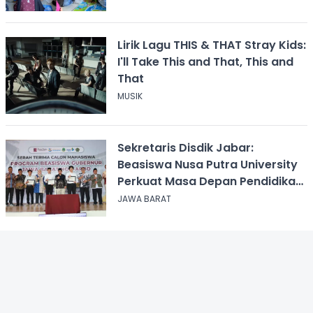
Lirik Lagu THIS & THAT Stray Kids:
I'll Take This and That, This and
That
MUSIK
Sekretaris Disdik Jabar:
Beasiswa Nusa Putra University
Perkuat Masa Depan Pendidikan
Jawa Barat
JAWA BARAT