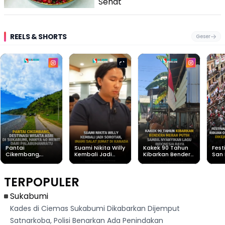
Sehat
REELS & SHORTS
Geser
Pantai
Suami Nikita Willy
Kakek 90 Tahun
Fest
Cikembang,
Kembali Jadi
Kibarkan Bendera
San 
Destinasi Wisata
Sorotan, Imami
Merah Putih
Rib
Asri Di Sukabumi,
Salat Jumat Di
Sambil Nyanyikan
Berl
Hanya 40 Menit
Kanada
Lagu Indonesia
Dike
TERPOPULER
Dari
Raya
Ban
Palabuhanratu
Sukabumi
Kades di Ciemas Sukabumi Dikabarkan Dijemput
Satnarkoba, Polisi Benarkan Ada Penindakan