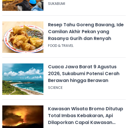
Disnakertrans Sukabumi Terus
SUKABUMI
Dampingi
Resep Tahu Goreng Bawang, Ide
Camilan Akhir Pekan yang
Rasanya Gurih dan Renyah
FOOD & TRAVEL
Cuaca Jawa Barat 9 Agustus
2026, Sukabumi Potensi Cerah
Berawan hingga Berawan
SCIENCE
Kawasan Wisata Bromo Ditutup
Total Imbas Kebakaran, Api
Dilaporkan Capai Kawasan