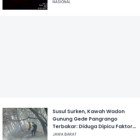
Sabana
NASIONAL
Susul Surken, Kawah Wadon
Gunung Gede Pangrango
Terbakar: Diduga Dipicu Faktor
Alam
JAWA BARAT