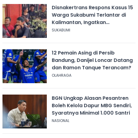
Disnakertrans Respons Kasus 15
Warga Sukabumi Terlantar di
Kalimantan, Ingatkan
Pentingnya Perjanjian Kerja
SUKABUMI
12 Pemain Asing di Persib
Bandung, Danijel Loncar Datang
dan Ramon Tanque Terancam?
OLAHRAGA
BGN Ungkap Alasan Pesantren
Boleh Kelola Dapur MBG Sendiri,
Syaratnya Minimal 1.000 Santri
NASIONAL