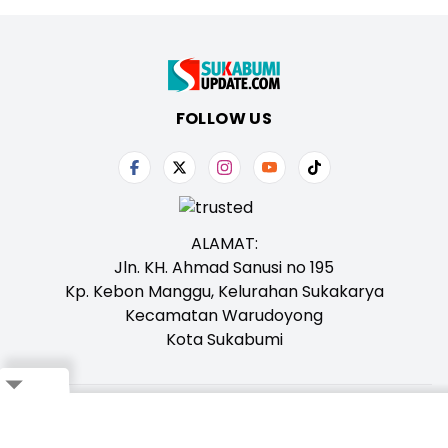
FOLLOW US
ALAMAT:
Jln. KH. Ahmad Sanusi no 195
Kp. Kebon Manggu, Kelurahan Sukakarya
Kecamatan Warudoyong
Kota Sukabumi
Close
Tentang Kami
Redaksi
Iklan
Karir
Kontak
Pedoman
Ikuti Whatsapp Channel Kami,
Klik Disini!