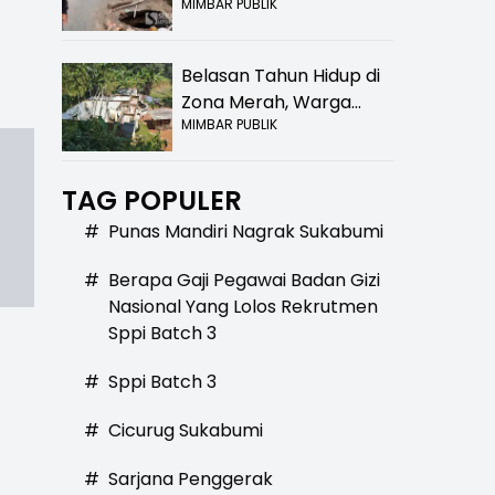
MIMBAR PUBLIK
Bolong! Bahaya Bagi
Pengendara
Belasan Tahun Hidup di
Zona Merah, Warga
MIMBAR PUBLIK
Kampung Nangewer
Purabaya Masih
Menanti Kepastian
TAG POPULER
Relokasi
#
Punas Mandiri Nagrak Sukabumi
#
Berapa Gaji Pegawai Badan Gizi
Nasional Yang Lolos Rekrutmen
Sppi Batch 3
#
Sppi Batch 3
#
Cicurug Sukabumi
#
Sarjana Penggerak