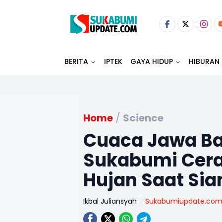
BERITA
IPTEK
GAYA HIDUP
HIBURAN
Home
/
Science
Cuaca Jawa Bar
Sukabumi Cerah
Hujan Saat Sia
Ikbal Juliansyah
Sukabumiupdate.co