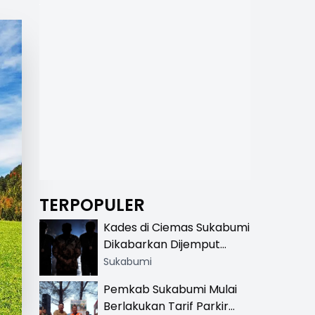
TERPOPULER
Kades di Ciemas Sukabumi
Dikabarkan Dijemput
Satnarkoba, Polisi
Sukabumi
Benarkan Ada Penindakan
Pemkab Sukabumi Mulai
Berlakukan Tarif Parkir