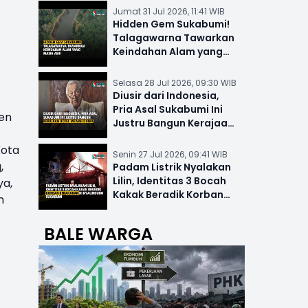
Jumat 31 Jul 2026, 11:41 WIB
Hidden Gem Sukabumi!
Talagawarna Tawarkan
Keindahan Alam yang
Masih Asri
Selasa 28 Jul 2026, 09:30 WIB
Diusir dari Indonesia,
Pria Asal Sukabumi Ini
en
Justru Bangun Kerajaan
Hotel Mewah Dunia
Kota
Senin 27 Jul 2026, 09:41 WIB
,
Padam Listrik Nyalakan
Lilin, Identitas 3 Bocah
ya,
Kakak Beradik Korban
n
Kebakaran di Nyalindung
BALE WARGA