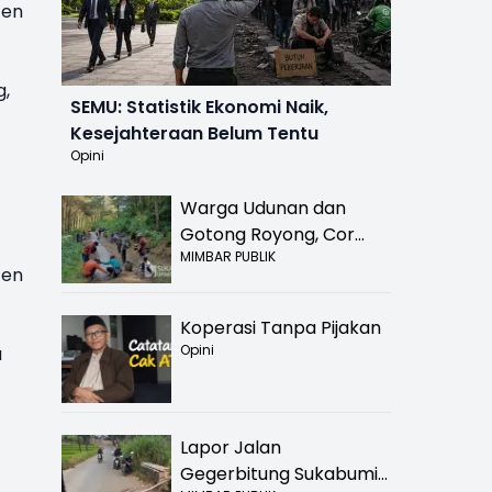
ten
g,
SEMU: Statistik Ekonomi Naik,
Kesejahteraan Belum Tentu
Opini
Warga Udunan dan
Gotong Royong, Cor
MIMBAR PUBLIK
Jalan Hancur di
ten
Nyalindung Sukabumi
Koperasi Tanpa Pijakan
Opini
a
Lapor Jalan
Gegerbitung Sukabumi