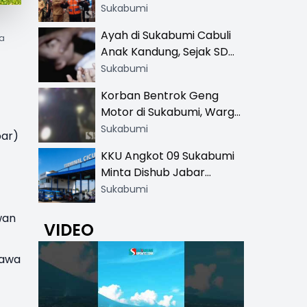
Resmi di 13 Lokasi Wisata,
Sukabumi
Petugas Pakai Rompi
Ayah di Sukabumi Cabuli
ca
Khusus
Anak Kandung, Sejak SD
Hingga SMA
Sukabumi
Korban Bentrok Geng
Motor di Sukabumi, Warga
dan Sopir Tangki
Sukabumi
bar)
Pertamina Kena Bacok
KKU Angkot 09 Sukabumi
Minta Dishub Jabar
Tertibkan Trayek Ciawi-
Sukabumi
Cicurug: Ancam Mogok
wan
Narik
VIDEO
Jawa