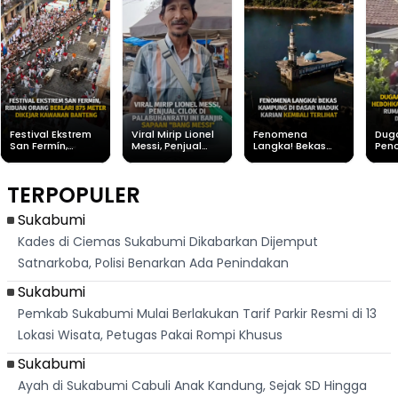
Festival Ekstrem
Viral Mirip Lionel
Fenomena
Dug
San Fermín,
Messi, Penjual
Langka! Bekas
Pen
Ribuan Orang
Cilok di
Kampung di
Heb
Berlari 875 Meter
Palabuhanratu Ini
Dasar Waduk
Sim
Dikejar Kawanan
Banjir Sapaan
Karian Kembali
Suk
TERPOPULER
Banteng
"Bang Messi"
Terlihat
Terd
Dik
Sukabumi
Kades di Ciemas Sukabumi Dikabarkan Dijemput
Satnarkoba, Polisi Benarkan Ada Penindakan
Sukabumi
Pemkab Sukabumi Mulai Berlakukan Tarif Parkir Resmi di 13
Lokasi Wisata, Petugas Pakai Rompi Khusus
Sukabumi
Ayah di Sukabumi Cabuli Anak Kandung, Sejak SD Hingga