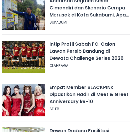
Ancaman Segmen Sesar
Cimandiri dan Skenario Gempa
Merusak di Kota Sukabumi, Apa
yang Harus Dilakukan?
SUKABUMI
Intip Profil Sabah FC, Calon
Lawan Persib Bandung di
Dewata Challenge Series 2026
OLAHRAGA
Empat Member BLACKPINK
Dipastikan Hadir di Meet & Greet
Anniversary ke-10
SELEB
Dewan Dadang Fasilitasi