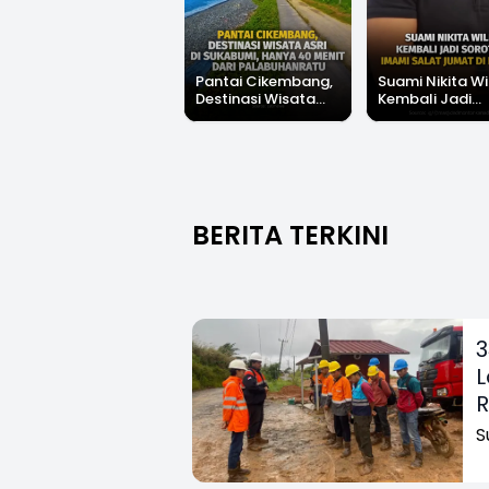
Pantai Cikembang,
Suami Nikita Wi
Destinasi Wisata
Kembali Jadi
Asri Di Sukabumi,
Sorotan, Imami
Hanya 40 Menit Dari
Salat Jumat Di
Palabuhanratu
Kanada
BERITA TERKINI
3
L
R
S