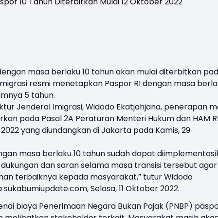
dengan masa berlaku 10 tahun akan mulai diterbitkan pa
Imigrasi
resmi menetapkan Paspor RI dengan masa berla
lumnya 5 tahun.
tur Jenderal Imigrasi,
Widodo Ekatjahjana
, penerapan m
sarkan pada Pasal 2A Peraturan Menteri Hukum dan HAM R
022 yang diundangkan di Jakarta pada Kamis, 29
engan masa berlaku 10 tahun sudah dapat diimplementasi
 dukungan dan saran selama masa transisi tersebut agar
nan terbaiknya kepada masyarakat,” tutur Widodo
ima sukabumiupdate.com, Selasa, 11 Oktober 2022.
ngenai biaya Penerimaan Negara Bukan Pajak (PNBP) pasp
elibatkan stakeholder terkait. Masyarakat masih aka