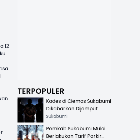
da
12
ku
asa
I
TERPOPULER
kan
Kades di Ciemas Sukabumi
Dikabarkan Dijemput
Satnarkoba, Polisi
Sukabumi
Benarkan Ada Penindakan
Pemkab Sukabumi Mulai
or
Berlakukan Tarif Parkir
n