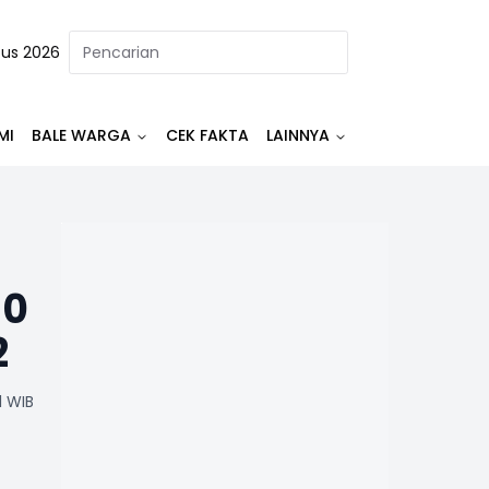
tus 2026
MI
BALE WARGA
CEK FAKTA
LAINNYA
10
2
1 WIB