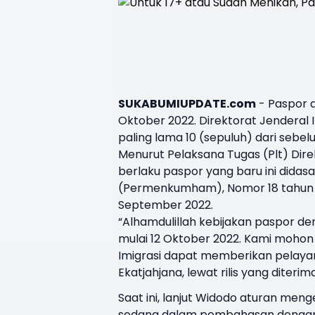
SUKABUMIUPDATE.com
- Paspor 
Oktober 2022
. Direktorat Jenderal
paling lama 10 (sepuluh) dari sebe
Menurut Pelaksana Tugas (Plt) Direk
berlaku paspor yang baru ini dida
(Permenkumham), Nomor 18 tahun 2
September 2022.
“Alhamdulillah kebijakan paspor d
mulai 12 Oktober 2022. Kami mohon
Imigrasi dapat memberikan pelaya
Ekatjahjana, lewat rilis yang diter
Saat ini, lanjut Widodo aturan me
sedang dalam pembahasan dengan m