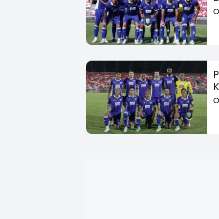
O
P
K
O