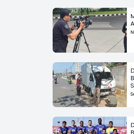
M
A
N
D
B
S
D
B