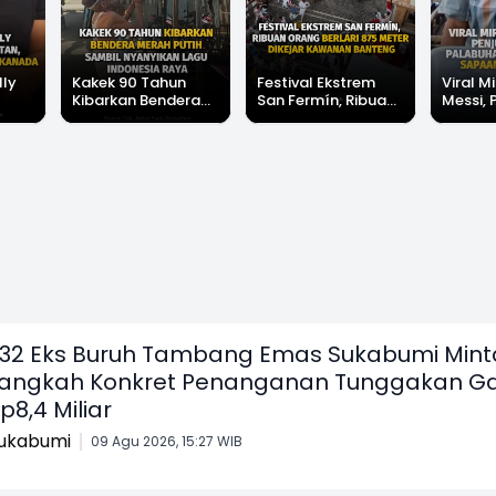
lly
Kakek 90 Tahun
Festival Ekstrem
Viral Mi
Kibarkan Bendera
San Fermín, Ribuan
Messi, 
Merah Putih Sambil
Orang Berlari 875
di Pala
Nyanyikan Lagu
Meter Dikejar
Banjir 
Indonesia Raya
Kawanan Banteng
Messi"
32 Eks Buruh Tambang Emas Sukabumi Mint
angkah Konkret Penanganan Tunggakan Ga
p8,4 Miliar
ukabumi
09 Agu 2026, 15:27 WIB