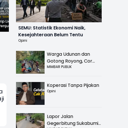
rip Lionel
Fenomena Langka!
Dugaan Penc*bulan
Penjual Cilok
Bekas Kampung di
Anak Hebohkan
SEMU: Statistik Ekonomi Naik,
buhanratu Ini
Dasar Waduk Karian
Simpenan
Kesejahteraan Belum Tentu
Sapaan "Bang
Kembali Terlihat
Sukabumi, Rumah
Terduga Pelaku
Opini
Dikepung Warga
Warga Udunan dan
Gotong Royong, Cor
MIMBAR PUBLIK
Jalan Hancur di
Nyalindung Sukabumi
Koperasi Tanpa Pijakan
a
Opini
ji
Lapor Jalan
Gegerbitung Sukabumi