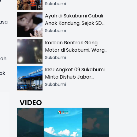
Resmi di 13 Lokasi Wisata,
Sukabumi
n
Petugas Pakai Rompi
Ayah di Sukabumi Cabuli
Khusus
Masa
Anak Kandung, Sejak SD
Hingga SMA
Sukabumi
Korban Bentrok Geng
Motor di Sukabumi, Warga
dan Sopir Tangki
Sukabumi
dah
Pertamina Kena Bacok
KKU Angkot 09 Sukabumi
nak
Minta Dishub Jabar
Tertibkan Trayek Ciawi-
Sukabumi
Cicurug: Ancam Mogok
Narik
VIDEO