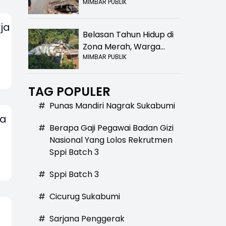
MIMBAR PUBLIK
Bolong! Bahaya Bagi
Pengendara
ja
Belasan Tahun Hidup di
Zona Merah, Warga
MIMBAR PUBLIK
Kampung Nangewer
Purabaya Masih
Menanti Kepastian
TAG POPULER
Relokasi
#
Punas Mandiri Nagrak Sukabumi
ga
#
Berapa Gaji Pegawai Badan Gizi
Nasional Yang Lolos Rekrutmen
Sppi Batch 3
#
Sppi Batch 3
#
Cicurug Sukabumi
#
Sarjana Penggerak