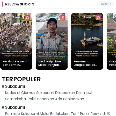
REELS & SHORTS
Geser
Festival Ekstrem
Viral Mirip Lionel
Fenomena
Dug
San Fermín,
Messi, Penjual
Langka! Bekas
Pen
Ribuan Orang
Cilok di
Kampung di
Heb
Berlari 875 Meter
Palabuhanratu Ini
Dasar Waduk
Sim
Dikejar Kawanan
Banjir Sapaan
Karian Kembali
Suk
TERPOPULER
Banteng
"Bang Messi"
Terlihat
Terd
Dik
Sukabumi
Kades di Ciemas Sukabumi Dikabarkan Dijemput
Satnarkoba, Polisi Benarkan Ada Penindakan
Sukabumi
Pemkab Sukabumi Mulai Berlakukan Tarif Parkir Resmi di 13