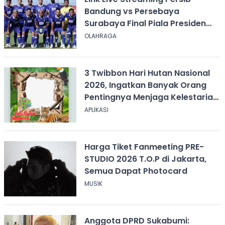
Bandung vs Persebaya
Surabaya Final Piala Presiden
2026, Kick-off Pukul 20.00 WIB
OLAHRAGA
3 Twibbon Hari Hutan Nasional
2026, Ingatkan Banyak Orang
Pentingnya Menjaga Kelestarian
Hutan
APLIKASI
Harga Tiket Fanmeeting PRE-
STUDIO 2026 T.O.P di Jakarta,
Semua Dapat Photocard
MUSIK
Anggota DPRD Sukabumi: