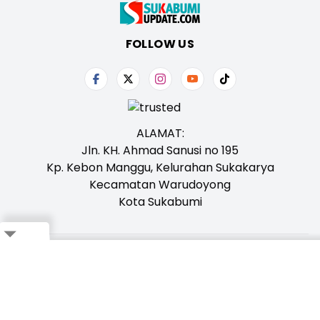
FOLLOW US
ALAMAT:
Jln. KH. Ahmad Sanusi no 195
Kp. Kebon Manggu, Kelurahan Sukakarya
Kecamatan Warudoyong
Kota Sukabumi
Close
Tentang Kami
Redaksi
Iklan
Karir
Kontak
Pedoman
Ikuti Whatsapp Channel Kami,
Klik Disini!
Bagikan ke Whatsapp