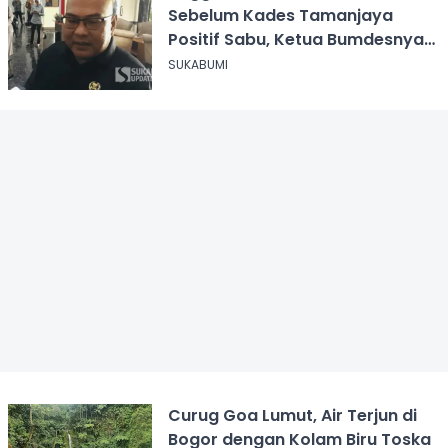
Sebelum Kades Tamanjaya
Positif Sabu, Ketua Bumdesnya
Juga Terjerat Dugaan Narkoba
SUKABUMI
Curug Goa Lumut, Air Terjun di
Bogor dengan Kolam Biru Toska