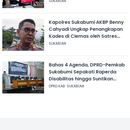
Narkoba
SUKABUMI
Kapolres Sukabumi AKBP Benny
Cahyadi Ungkap Penangkapan
Kades di Ciemas oleh Satres
Narkoba
SUKABUMI
Bahas 4 Agenda, DPRD-Pemkab
Sukabumi Sepakati Raperda
Disabilitas hingga Suntikan
Modal Perum Pesona Wisata
DPRD KAB. SUKABUMI