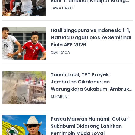
Butir Tramadol, Knalpot Brong
hingga Miras
JAWA BARAT
Hasil Singapura vs Indonesia 1-1,
Garuda Gagal Lolos ke Semifinal
Piala AFF 2026
OLAHRAGA
Tanah Labil, TPT Proyek
Jembatan Cikalomeran
Warungkiara Sukabumi Ambruk
Saat Pengurugan
SUKABUMI
Pasca Marwan Hamami, Golkar
Sukabumi Didorong Lahirkan
Pemimpin Muda Loyal