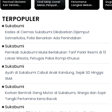
Festival Ekstrem
Viral Mirip Lionel
Fenomena
Dug
San Fermín,
Messi, Penjual
Langka! Bekas
Pen
Ribuan Orang
Cilok di
Kampung di
Heb
Berlari 875 Meter
Palabuhanratu Ini
Dasar Waduk
Sim
Dikejar Kawanan
Banjir Sapaan
Karian Kembali
Suk
TERPOPULER
Banteng
"Bang Messi"
Terlihat
Terd
Dik
Sukabumi
Kades di Ciemas Sukabumi Dikabarkan Dijemput
Satnarkoba, Polisi Benarkan Ada Penindakan
Sukabumi
Pemkab Sukabumi Mulai Berlakukan Tarif Parkir Resmi di 13
Lokasi Wisata, Petugas Pakai Rompi Khusus
Sukabumi
Ayah di Sukabumi Cabuli Anak Kandung, Sejak SD Hingga
SMA
Sukabumi
Korban Bentrok Geng Motor di Sukabumi, Warga dan Sopir
Tangki Pertamina Kena Bacok
Sukabumi