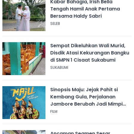
Kabar Bahagia, Irish Bella
Tengah Hamil Anak Pertama
Bersama Haldy Sabri
SELEB
Sempat Dikeluhkan Wali Murid,
Disdik Atasi Kekurangan Bangku
di SMPN 1 Cisaat Sukabumi
SUKABUMI
Sinopsis Maju: Jejak Pahit si
Kembang Gula, Perjalanan
Jambore Berubah Jadi Mimpi
Buruk
FILM
Ancaman Segmen Sesar