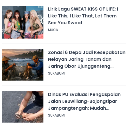
Lirik Lagu SWEAT KISS OF LIFE: I
Like This, I Like That, Let Them
See You Sweat
MUSIK
Zonasi 6 Depa Jadi Kesepakatan
Nelayan Jaring Tanam dan
Jaring Obor Ujunggenteng
Sukabumi
SUKABUMI
Dinas PU Evaluasi Pengaspalan
Jalan Leuwiliang-Bojongtipar
Jampangtengah: Mudah
Mengelupas
SUKABUMI