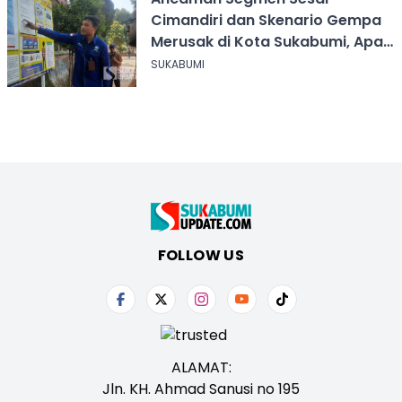
Cimandiri dan Skenario Gempa
Merusak di Kota Sukabumi, Apa
yang Harus Dilakukan?
SUKABUMI
FOLLOW US
ALAMAT:
Jln. KH. Ahmad Sanusi no 195