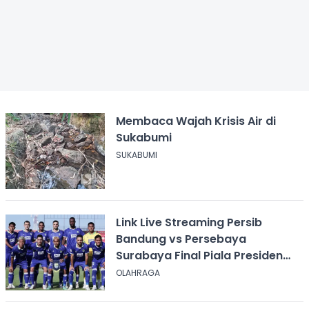
Membaca Wajah Krisis Air di
Sukabumi
SUKABUMI
Link Live Streaming Persib
Bandung vs Persebaya
Surabaya Final Piala Presiden
2026, Kick-off Pukul 20.00 WIB
OLAHRAGA