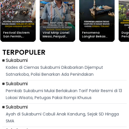
Festival Ekstrem
Viral Mirip Lionel
Fenomena
Dug
San Fermín,
Messi, Penjual
Langka! Bekas
Pen
Ribuan Orang
Cilok di
Kampung di
Heb
Berlari 875 Meter
Palabuhanratu Ini
Dasar Waduk
Sim
Dikejar Kawanan
Banjir Sapaan
Karian Kembali
Suk
TERPOPULER
Banteng
"Bang Messi"
Terlihat
Terd
Dik
Sukabumi
Kades di Ciemas Sukabumi Dikabarkan Dijemput
Satnarkoba, Polisi Benarkan Ada Penindakan
Sukabumi
Pemkab Sukabumi Mulai Berlakukan Tarif Parkir Resmi di 13
Lokasi Wisata, Petugas Pakai Rompi Khusus
Sukabumi
Ayah di Sukabumi Cabuli Anak Kandung, Sejak SD Hingga
SMA