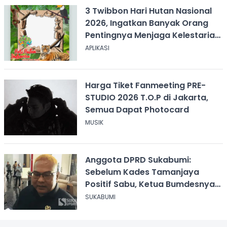
3 Twibbon Hari Hutan Nasional
2026, Ingatkan Banyak Orang
Pentingnya Menjaga Kelestarian
Hutan
APLIKASI
Harga Tiket Fanmeeting PRE-
STUDIO 2026 T.O.P di Jakarta,
Semua Dapat Photocard
MUSIK
Anggota DPRD Sukabumi:
Sebelum Kades Tamanjaya
Positif Sabu, Ketua Bumdesnya
Juga Terjerat Dugaan Narkoba
SUKABUMI