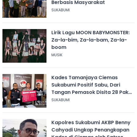
Berbasis Masyarakat
SUKABUMI
Lirik Lagu MOON BABYMONSTER:
Za-la-bim, Za-la-bam, Za-la-
boom
MUSIK
Kades Tamanjaya Ciemas
Sukabumi Positif Sabu, Dari
Tangan Pemasok Disita 28 Paket
Narkoba
SUKABUMI
Kapolres Sukabumi AKBP Benny
Cahyadi Ungkap Penangkapan