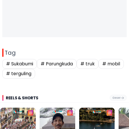
Tag
# Sukabumi
# Parungkuda
# truk
# mobil
# terguling
REELS & SHORTS
Geser