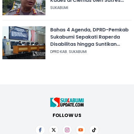
Kades di Ciemas oleh Satres
Narkoba
SUKABUMI
Bahas 4 Agenda, DPRD-Pemkab
Sukabumi Sepakati Raperda
Disabilitas hingga Suntikan
Modal Perum Pesona Wisata
DPRD KAB. SUKABUMI
FOLLOW US