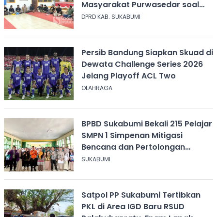
Masyarakat Purwasedar soal
Penolakan Konser Reggae
DPRD KAB. SUKABUMI
Persib Bandung Siapkan Skuad di
Dewata Challenge Series 2026
Jelang Playoff ACL Two
OLAHRAGA
BPBD Sukabumi Bekali 215 Pelajar
SMPN 1 Simpenan Mitigasi
Bencana dan Pertolongan
Psikologis
SUKABUMI
Satpol PP Sukabumi Tertibkan
PKL di Area IGD Baru RSUD