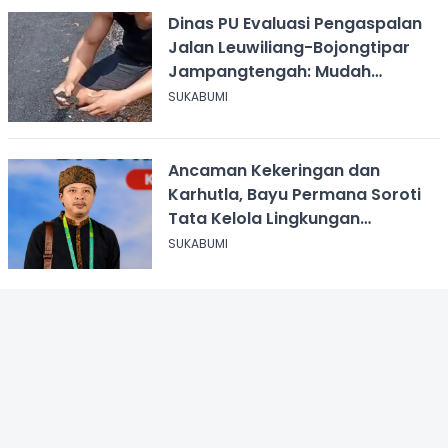
Dinas PU Evaluasi Pengaspalan
Jalan Leuwiliang-Bojongtipar
Jampangtengah: Mudah
Mengelupas
SUKABUMI
Ancaman Kekeringan dan
Karhutla, Bayu Permana Soroti
Tata Kelola Lingkungan
Sukabumi
SUKABUMI