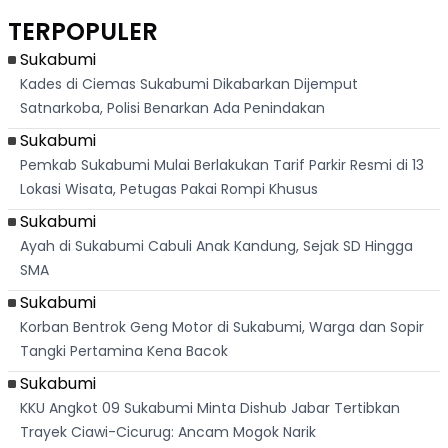
Berlari 875 Meter
Palabuhanratu Ini
Dasar Waduk
Sim
Dikejar Kawanan
Banjir Sapaan
Karian Kembali
Suk
TERPOPULER
Banteng
"Bang Messi"
Terlihat
Terd
Dik
Sukabumi
Kades di Ciemas Sukabumi Dikabarkan Dijemput
Satnarkoba, Polisi Benarkan Ada Penindakan
Sukabumi
Pemkab Sukabumi Mulai Berlakukan Tarif Parkir Resmi di 13
Lokasi Wisata, Petugas Pakai Rompi Khusus
Sukabumi
Ayah di Sukabumi Cabuli Anak Kandung, Sejak SD Hingga
SMA
Sukabumi
Korban Bentrok Geng Motor di Sukabumi, Warga dan Sopir
Tangki Pertamina Kena Bacok
Sukabumi
KKU Angkot 09 Sukabumi Minta Dishub Jabar Tertibkan
Trayek Ciawi-Cicurug: Ancam Mogok Narik