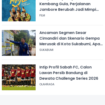
Kembang Gula, Perjalanan
Jambore Berubah Jadi Mimpi
Buruk
FILM
Ancaman Segmen Sesar
Cimandiri dan Skenario Gempa
Merusak di Kota Sukabumi, Apa
yang Harus Dilakukan?
SUKABUMI
Intip Profil Sabah FC, Calon
Lawan Persib Bandung di
Dewata Challenge Series 2026
OLAHRAGA