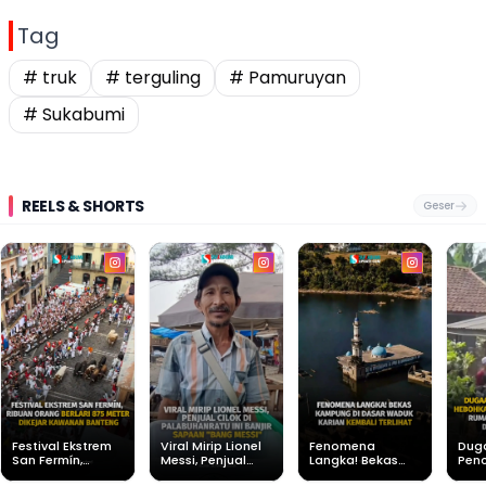
Tag
# truk
# terguling
# Pamuruyan
# Sukabumi
REELS & SHORTS
Geser
Festival Ekstrem
Viral Mirip Lionel
Fenomena
Dug
San Fermín,
Messi, Penjual
Langka! Bekas
Pen
Ribuan Orang
Cilok di
Kampung di
Heb