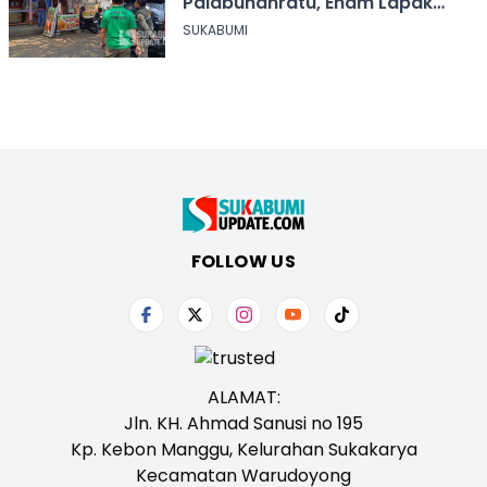
Palabuhanratu, Enam Lapak
Dibongkar Mandiri
SUKABUMI
FOLLOW US
ALAMAT:
Jln. KH. Ahmad Sanusi no 195
Kp. Kebon Manggu, Kelurahan Sukakarya
Kecamatan Warudoyong