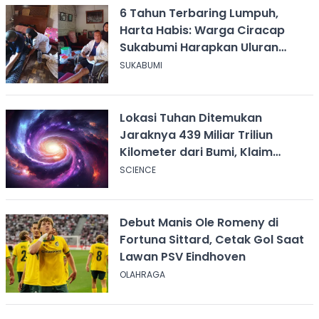
6 Tahun Terbaring Lumpuh,
Harta Habis: Warga Ciracap
Sukabumi Harapkan Uluran
Tangan KDM
SUKABUMI
Lokasi Tuhan Ditemukan
Jaraknya 439 Miliar Triliun
Kilometer dari Bumi, Klaim
Ilmuwan Harvard
SCIENCE
Debut Manis Ole Romeny di
Fortuna Sittard, Cetak Gol Saat
Lawan PSV Eindhoven
OLAHRAGA