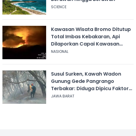
SCIENCE
Kawasan Wisata Bromo Ditutup
Total Imbas Kebakaran, Api
Dilaporkan Capai Kawasan
Sabana
NASIONAL
Susul Surken, Kawah Wadon
Gunung Gede Pangrango
Terbakar: Diduga Dipicu Faktor
Alam
JAWA BARAT