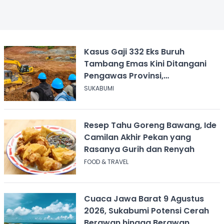
Kasus Gaji 332 Eks Buruh
Tambang Emas Kini Ditangani
Pengawas Provinsi,
Disnakertrans Sukabumi Terus
SUKABUMI
Dampingi
Resep Tahu Goreng Bawang, Ide
Camilan Akhir Pekan yang
Rasanya Gurih dan Renyah
FOOD & TRAVEL
Cuaca Jawa Barat 9 Agustus
2026, Sukabumi Potensi Cerah
Berawan hingga Berawan