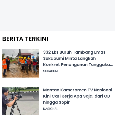
BERITA TERKINI
332 Eks Buruh Tambang Emas
Sukabumi Minta Langkah
Konkret Penanganan Tunggakan
Gaji Rp8,4 Miliar
SUKABUMI
Mantan Kameramen TV Nasional
Kini Cari Kerja Apa Saja, dari OB
hingga Sopir
NASIONAL