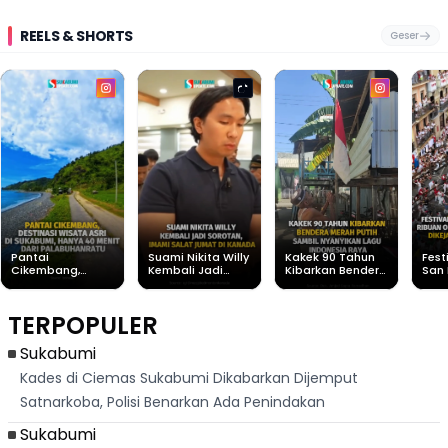
REELS & SHORTS
Geser
Pantai
Suami Nikita Willy
Kakek 90 Tahun
Fest
Cikembang,
Kembali Jadi
Kibarkan Bendera
San 
Destinasi Wisata
Sorotan, Imami
Merah Putih
Rib
Asri Di Sukabumi,
Salat Jumat Di
Sambil Nyanyikan
Berl
Hanya 40 Menit
Kanada
Lagu Indonesia
Dike
TERPOPULER
Dari
Raya
Ban
Palabuhanratu
Sukabumi
Kades di Ciemas Sukabumi Dikabarkan Dijemput
Satnarkoba, Polisi Benarkan Ada Penindakan
Sukabumi