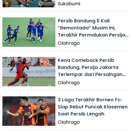
Sukabumi
Persib Bandung 5 Kali
“Remontada” Musim Ini,
Terakhir Permalukan Persija
1-2
Olahraga
Kena Comeback Persib
Bandung, Persija Jakarta
Terlempar dari Persaingan
Juara Super League
Olahraga
3 Laga Terakhir Borneo Fc:
Siap Rebut Puncak Klasemen
Saat Persib Lengah
Olahraga