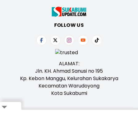
FOLLOW US
ALAMAT:
Jln. KH. Ahmad Sanusi no 195
Kp. Kebon Manggu, Kelurahan Sukakarya
Kecamatan Warudoyong
Kota Sukabumi
Close
Tentang Kami
Redaksi
Iklan
Karir
Kontak
Pedoman
Ikuti Whatsapp Channel Kami,
Klik Disini!