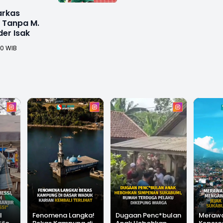
arkas
l Tanpa M.
er Isak
00 WIB
l
Fenomena Langka!
Dugaan Penc*bulan
Meraw