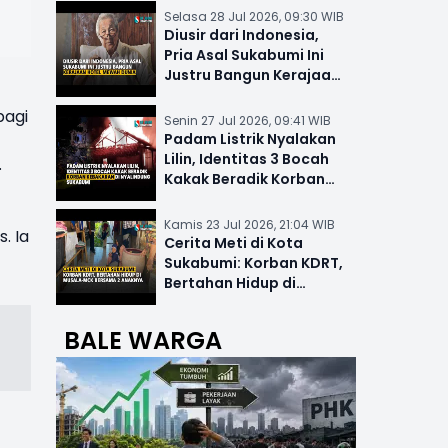
Selasa 28 Jul 2026, 09:30 WIB
Diusir dari Indonesia,
Pria Asal Sukabumi Ini
Justru Bangun Kerajaan
Hotel Mewah Dunia
bagi
Senin 27 Jul 2026, 09:41 WIB
Padam Listrik Nyalakan
Lilin, Identitas 3 Bocah
.
Kakak Beradik Korban
Kebakaran di Nyalindung
Kamis 23 Jul 2026, 21:04 WIB
. Ia
Cerita Meti di Kota
Sukabumi: Korban KDRT,
Bertahan Hidup di
Musala-MCK Bersama 2
Anaknya
BALE WARGA