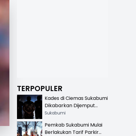
TERPOPULER
Kades di Ciemas Sukabumi
Dikabarkan Dijemput
Satnarkoba, Polisi
Sukabumi
Benarkan Ada Penindakan
Pemkab Sukabumi Mulai
Berlakukan Tarif Parkir