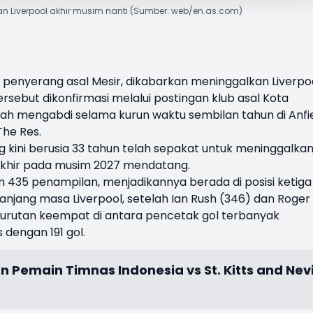
an Liverpool akhir musim nanti (Sumber: web/en.as.com)
, penyerang asal Mesir, dikabarkan meninggalkan Liverpo
ersebut dikonfirmasi melalui postingan klub asal Kota
lah mengabdi selama kurun waktu sembilan tahun di Anfi
he Res.
kini berusia 33 tahun telah sepakat untuk meninggalka
akhir pada musim 2027 mendatang.
m 435 penampilan, menjadikannya berada di posisi ketiga
njang masa Liverpool, setelah Ian Rush (346) dan Roger
i urutan keempat di antara pencetak gol terbanyak
 dengan 191 gol.
n Pemain Timnas Indonesia vs St. Kitts and Nev