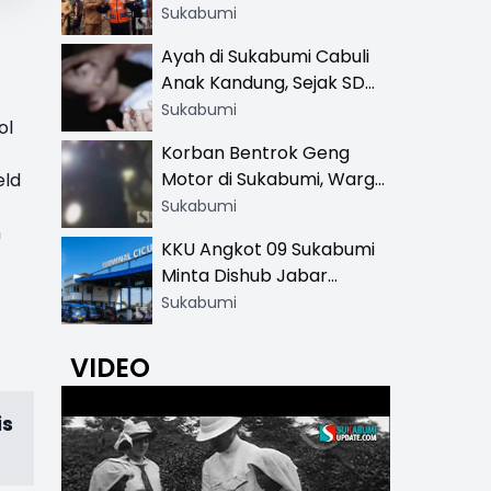
Resmi di 13 Lokasi Wisata,
Sukabumi
Petugas Pakai Rompi
Ayah di Sukabumi Cabuli
Khusus
Anak Kandung, Sejak SD
Hingga SMA
Sukabumi
ol
Korban Bentrok Geng
Motor di Sukabumi, Warga
eld
dan Sopir Tangki
Sukabumi
Pertamina Kena Bacok
n
KKU Angkot 09 Sukabumi
Minta Dishub Jabar
Tertibkan Trayek Ciawi-
Sukabumi
Cicurug: Ancam Mogok
Narik
VIDEO
is