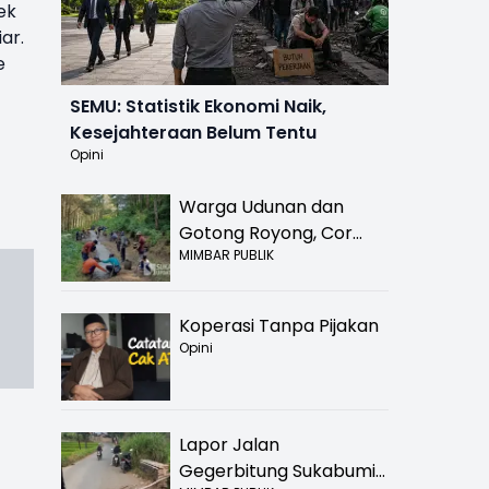
ek
ar.
e
SEMU: Statistik Ekonomi Naik,
Kesejahteraan Belum Tentu
Opini
Warga Udunan dan
Gotong Royong, Cor
MIMBAR PUBLIK
Jalan Hancur di
Nyalindung Sukabumi
Koperasi Tanpa Pijakan
Opini
Lapor Jalan
Gegerbitung Sukabumi