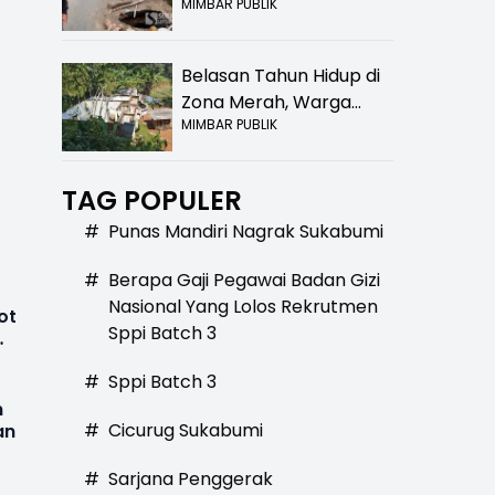
MIMBAR PUBLIK
Bolong! Bahaya Bagi
Pengendara
Belasan Tahun Hidup di
Zona Merah, Warga
MIMBAR PUBLIK
Kampung Nangewer
Purabaya Masih
Menanti Kepastian
TAG POPULER
Relokasi
#
Punas Mandiri Nagrak Sukabumi
#
Berapa Gaji Pegawai Badan Gizi
Nasional Yang Lolos Rekrutmen
ot
Sppi Batch 3
#
Sppi Batch 3
n
#
Cicurug Sukabumi
an
#
Sarjana Penggerak