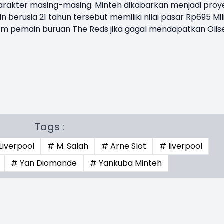
arakter masing-masing. Minteh dikabarkan menjadi proy
 berusia 21 tahun tersebut memiliki nilai pasar Rp695 Mili
am pemain buruan The Reds jika gagal mendapatkan Olis
Tags :
Liverpool
# M. Salah
# Arne Slot
# liverpool
# Yan Diomande
# Yankuba Minteh