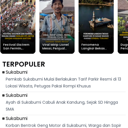
Festival Ekstrem
Viral Mirip Lionel
Fenomena
Dug
San Fermín,
Messi, Penjual
Langka! Bekas
Pen
Ribuan Orang
Cilok di
Kampung di
Heb
Berlari 875 Meter
Palabuhanratu Ini
Dasar Waduk
Sim
Dikejar Kawanan
Banjir Sapaan
Karian Kembali
Suk
TERPOPULER
Banteng
"Bang Messi"
Terlihat
Terd
Dik
Sukabumi
Pemkab Sukabumi Mulai Berlakukan Tarif Parkir Resmi di 13
Lokasi Wisata, Petugas Pakai Rompi Khusus
Sukabumi
Ayah di Sukabumi Cabuli Anak Kandung, Sejak SD Hingga
SMA
Sukabumi
Korban Bentrok Geng Motor di Sukabumi, Warga dan Sopir