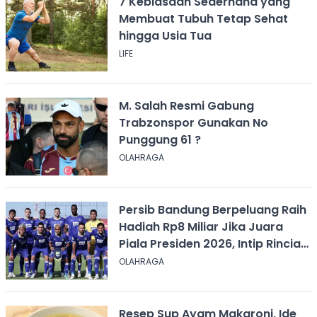
7 Kebiasaan Sederhana yang
Membuat Tubuh Tetap Sehat
hingga Usia Tua
LIFE
M. Salah Resmi Gabung
Trabzonspor Gunakan No
Punggung 61 ?
OLAHRAGA
Persib Bandung Berpeluang Raih
Hadiah Rp8 Miliar Jika Juara
Piala Presiden 2026, Intip Rincian
Bonusnya
OLAHRAGA
Resep Sup Ayam Makaroni, Ide