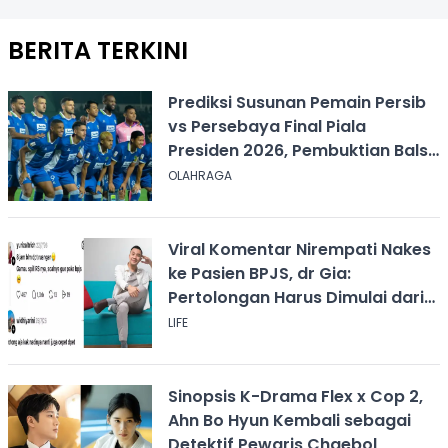
BERITA TERKINI
Prediksi Susunan Pemain Persib
vs Persebaya Final Piala
Presiden 2026, Pembuktian Balsa
Sekulic!
OLAHRAGA
Viral Komentar Nirempati Nakes
ke Pasien BPJS, dr Gia:
Pertolongan Harus Dimulai dari
Rasa Kemanusiaan
LIFE
Sinopsis K-Drama Flex x Cop 2,
Ahn Bo Hyun Kembali sebagai
Detektif Pewaris Chaebol