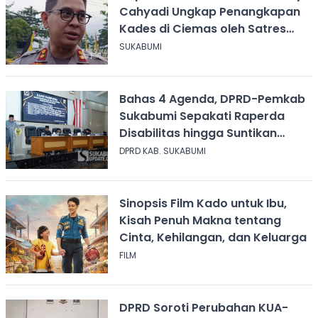
Cahyadi Ungkap Penangkapan
Kades di Ciemas oleh Satres
Narkoba
SUKABUMI
Bahas 4 Agenda, DPRD-Pemkab
Sukabumi Sepakati Raperda
Disabilitas hingga Suntikan
Modal Perum Pesona Wisata
DPRD KAB. SUKABUMI
Sinopsis Film Kado untuk Ibu,
Kisah Penuh Makna tentang
Cinta, Kehilangan, dan Keluarga
FILM
DPRD Soroti Perubahan KUA-