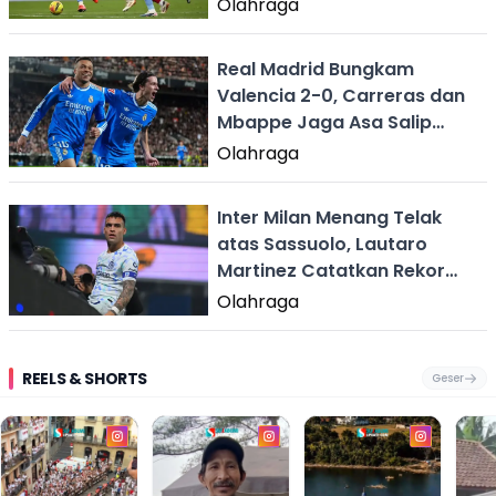
Olahraga
Real Madrid Bungkam
Valencia 2-0, Carreras dan
Mbappe Jaga Asa Salip
Barcelona
Olahraga
Inter Milan Menang Telak
atas Sassuolo, Lautaro
Martinez Catatkan Rekor
Baru!
Olahraga
REELS & SHORTS
Geser