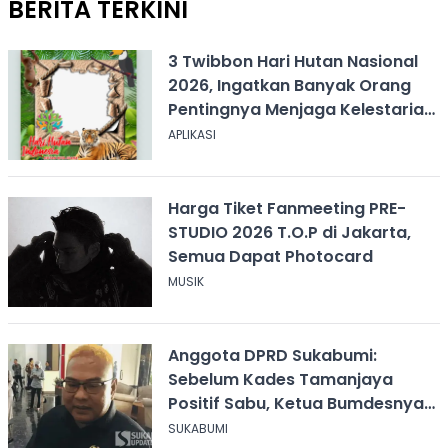
BERITA TERKINI
3 Twibbon Hari Hutan Nasional
2026, Ingatkan Banyak Orang
Pentingnya Menjaga Kelestarian
Hutan
APLIKASI
Harga Tiket Fanmeeting PRE-
STUDIO 2026 T.O.P di Jakarta,
Semua Dapat Photocard
MUSIK
Anggota DPRD Sukabumi:
Sebelum Kades Tamanjaya
Positif Sabu, Ketua Bumdesnya
Juga Terjerat Dugaan Narkoba
SUKABUMI