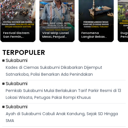
Festival Ekstrem
Viral Mirip Lionel
Fenomena
Dug
San Fermín,
Messi, Penjual
Langka! Bekas
Pen
Ribuan Orang
Cilok di
Kampung di
Heb
Berlari 875 Meter
Palabuhanratu Ini
Dasar Waduk
Sim
Dikejar Kawanan
Banjir Sapaan
Karian Kembali
Suk
TERPOPULER
Banteng
"Bang Messi"
Terlihat
Terd
Dik
Sukabumi
Kades di Ciemas Sukabumi Dikabarkan Dijemput
Satnarkoba, Polisi Benarkan Ada Penindakan
Sukabumi
Pemkab Sukabumi Mulai Berlakukan Tarif Parkir Resmi di 13
Lokasi Wisata, Petugas Pakai Rompi Khusus
Sukabumi
Ayah di Sukabumi Cabuli Anak Kandung, Sejak SD Hingga
SMA