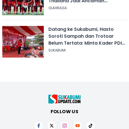
Thailand Jadi Ancaman
Terbesar
OLAHRAGA
Datang ke Sukabumi, Hasto
Soroti Sampah dan Trotoar
Belum Tertata: Minta Kader PDIP
Bersihkan Kota
SUKABUMI
FOLLOW US