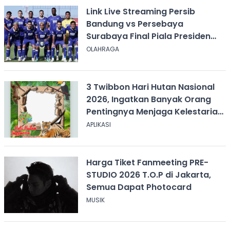
Link Live Streaming Persib
Bandung vs Persebaya
Surabaya Final Piala Presiden
2026, Kick-off Pukul 20.00 WIB
OLAHRAGA
3 Twibbon Hari Hutan Nasional
2026, Ingatkan Banyak Orang
Pentingnya Menjaga Kelestarian
Hutan
APLIKASI
Harga Tiket Fanmeeting PRE-
STUDIO 2026 T.O.P di Jakarta,
Semua Dapat Photocard
MUSIK