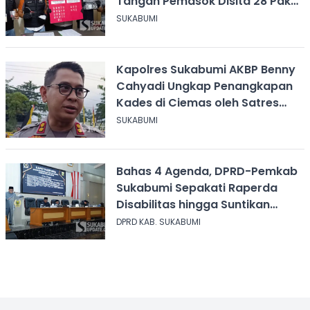
Tangan Pemasok Disita 28 Paket
Narkoba
SUKABUMI
Kapolres Sukabumi AKBP Benny
Cahyadi Ungkap Penangkapan
Kades di Ciemas oleh Satres
Narkoba
SUKABUMI
Bahas 4 Agenda, DPRD-Pemkab
Sukabumi Sepakati Raperda
Disabilitas hingga Suntikan
Modal Perum Pesona Wisata
DPRD KAB. SUKABUMI