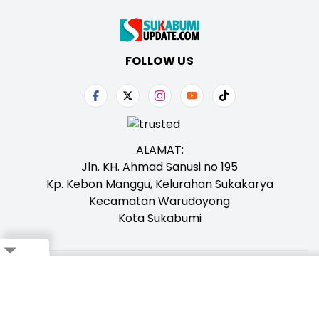
FOLLOW US
ALAMAT:
Jln. KH. Ahmad Sanusi no 195
Kp. Kebon Manggu, Kelurahan Sukakarya
Kecamatan Warudoyong
Kota Sukabumi
Close
Tentang Kami
Redaksi
Iklan
Karir
Kontak
Pedoman
Ikuti Whatsapp Channel Kami,
Klik Disini!