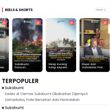
REELS & SHORTS
Geser
Sukabumi
Sikap Kurang
Diusir dari
asih
Darurat
Adap Kepala
Indonesia, Pria
Kebakaran!
Produksi Picu
Asal Sukabumi ini
Puluhan Kejadian
Mogok Kerja
Justru Bangun
Dalam Sepekan, 3
Ribuan Buruh di
Kerajaan Hotel
TERPOPULER
Anak Tewas
Cidahu Sukabumi
Mewah Dunia
Hingga Puluhan
Rumah Ludes
Sukabumi
Kades di Ciemas Sukabumi Dikabarkan Dijemput
Satnarkoba, Polisi Benarkan Ada Penindakan
Sukabumi