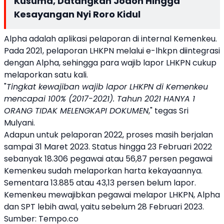
Kusuma, Datangkan Jodoh Hingga
Kesayangan Nyi Roro Kidul
Alpha adalah aplikasi pelaporan di internal Kemenkeu.
Pada 2021, pelaporan LHKPN melalui e-lhkpn diintegrasi
dengan Alpha, sehingga para wajib lapor LHKPN cukup
melaporkan satu kali.
"
Tingkat kewajiban wajib lapor LHKPN di Kemenkeu
mencapai 100% (2017-2021). Tahun 2021 HANYA 1
ORANG TIDAK MELENGKAPI DOKUMEN
," tegas Sri
Mulyani.
Adapun untuk pelaporan 2022, proses masih berjalan
sampai 31 Maret 2023. Status hingga 23 Februari 2022
sebanyak 18.306 pegawai atau 56,87 persen pegawai
Kemenkeu sudah melaporkan harta kekayaannya.
Sementara 13.885 atau 43,13 persen belum lapor.
Kemenkeu mewajibkan pegawai melapor LHKPN, Alpha
dan SPT lebih awal, yaitu sebelum 28 Februari 2023.
Sumber:
Tempo.co