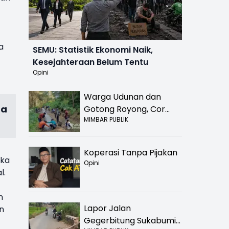
a
SEMU: Statistik Ekonomi Naik,
Kesejahteraan Belum Tentu
Opini
Warga Udunan dan
da
Gotong Royong, Cor
MIMBAR PUBLIK
Jalan Hancur di
Nyalindung Sukabumi
Koperasi Tanpa Pijakan
uka
Opini
l.
n
Lapor Jalan
n
Gegerbitung Sukabumi