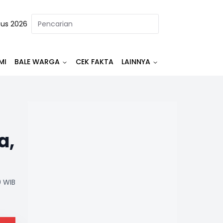
tus 2026
MI
BALE WARGA
CEK FAKTA
LAINNYA
a,
0 WIB