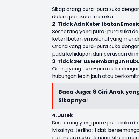
Sikap orang pura-pura suka dengan k
dalam perasaan mereka.
2. Tidak Ada Keterlibatan Emos
Seseorang yang pura-pura suka de
keterlibatan emosional yang mend
Orang yang pura-pura suka dengan ki
pada kehidupan dan perasaan dirim
3. Tidak Serius Membangun Hu
Orang yang pura-pura suka denga
hubungan lebih jauh atau berkomit
Baca Juga:
8 Ciri Anak yan
Sikapnya!
4. Jutek
Seseorang yang pura-pura suka den
Misalnya, terlihat tidak bersemanga
pura-pura suka dengan kita ini m