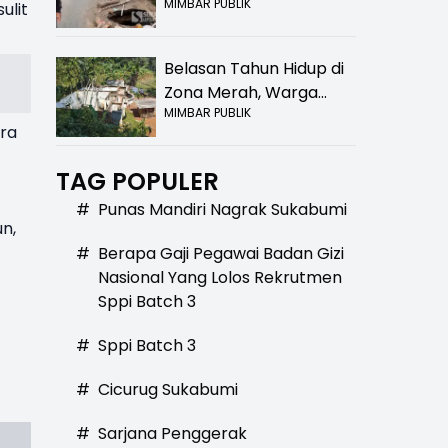
MIMBAR PUBLIK
Bolong! Bahaya Bagi
ulit
Pengendara
Belasan Tahun Hidup di
Zona Merah, Warga
MIMBAR PUBLIK
Kampung Nangewer
ra
Purabaya Masih
Menanti Kepastian
TAG POPULER
Relokasi
#
Punas Mandiri Nagrak Sukabumi
n,
#
Berapa Gaji Pegawai Badan Gizi
Nasional Yang Lolos Rekrutmen
Sppi Batch 3
#
Sppi Batch 3
#
Cicurug Sukabumi
#
Sarjana Penggerak