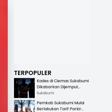
TERPOPULER
Kades di Ciemas Sukabumi
Dikabarkan Dijemput
Satnarkoba, Polisi
Sukabumi
Benarkan Ada Penindakan
Pemkab Sukabumi Mulai
Berlakukan Tarif Parkir