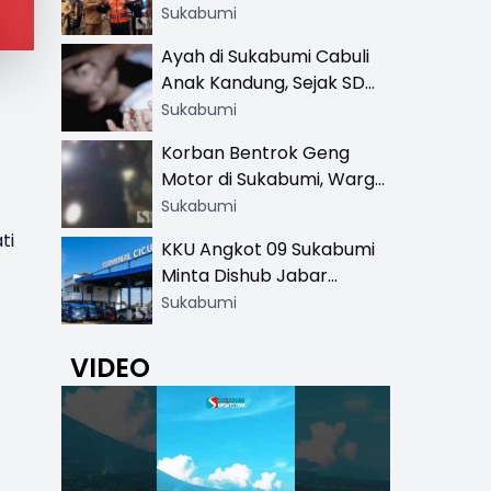
Resmi di 13 Lokasi Wisata,
Sukabumi
Petugas Pakai Rompi
Ayah di Sukabumi Cabuli
Khusus
Anak Kandung, Sejak SD
Hingga SMA
Sukabumi
Korban Bentrok Geng
Motor di Sukabumi, Warga
dan Sopir Tangki
Sukabumi
Pertamina Kena Bacok
ti
KKU Angkot 09 Sukabumi
Minta Dishub Jabar
Tertibkan Trayek Ciawi-
Sukabumi
Cicurug: Ancam Mogok
Narik
VIDEO