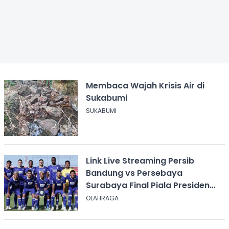
Membaca Wajah Krisis Air di
Sukabumi
SUKABUMI
Link Live Streaming Persib
Bandung vs Persebaya
Surabaya Final Piala Presiden
2026, Kick-off Pukul 20.00 WIB
OLAHRAGA