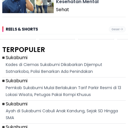
Kesehatan Mental
Sehat
REELS & SHORTS
Geser
Festival Ekstrem
Viral Mirip Lionel
Fenomena
Dug
San Fermín,
Messi, Penjual
Langka! Bekas
Pen
Ribuan Orang
Cilok di
Kampung di
Heb
Berlari 875 Meter
Palabuhanratu Ini
Dasar Waduk
Sim
Dikejar Kawanan
Banjir Sapaan
Karian Kembali
Suk
TERPOPULER
Banteng
"Bang Messi"
Terlihat
Terd
Dik
Sukabumi
Kades di Ciemas Sukabumi Dikabarkan Dijemput
Satnarkoba, Polisi Benarkan Ada Penindakan
Sukabumi
Pemkab Sukabumi Mulai Berlakukan Tarif Parkir Resmi di 13
Lokasi Wisata, Petugas Pakai Rompi Khusus
Sukabumi
Ayah di Sukabumi Cabuli Anak Kandung, Sejak SD Hingga
SMA
Sukabumi