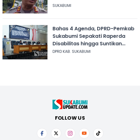
Narkoba
SUKABUMI
Bahas 4 Agenda, DPRD-Pemkab
Sukabumi Sepakati Raperda
Disabilitas hingga Suntikan
Modal Perum Pesona Wisata
DPRD KAB. SUKABUMI
FOLLOW US