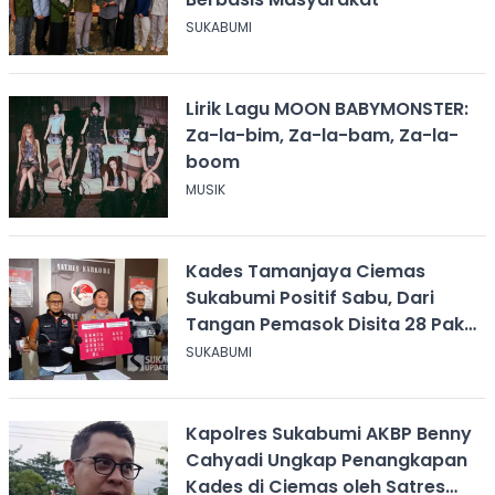
SUKABUMI
Lirik Lagu MOON BABYMONSTER:
Za-la-bim, Za-la-bam, Za-la-
boom
MUSIK
Kades Tamanjaya Ciemas
Sukabumi Positif Sabu, Dari
Tangan Pemasok Disita 28 Paket
Narkoba
SUKABUMI
Kapolres Sukabumi AKBP Benny
Cahyadi Ungkap Penangkapan
Kades di Ciemas oleh Satres