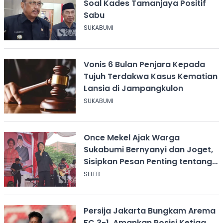
Soal Kades Tamanjaya Positif
Sabu
SUKABUMI
Vonis 6 Bulan Penjara Kepada
Tujuh Terdakwa Kasus Kematian
Lansia di Jampangkulon
SUKABUMI
Once Mekel Ajak Warga
Sukabumi Bernyanyi dan Joget,
Sisipkan Pesan Penting tentang
ASI
SELEB
Persija Jakarta Bungkam Arema
FC 3-1, Amankan Posisi Ketiga