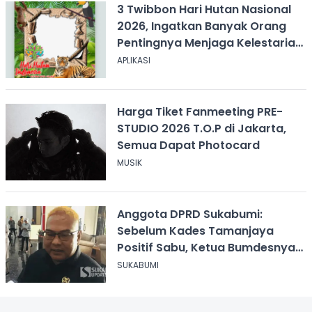
3 Twibbon Hari Hutan Nasional
2026, Ingatkan Banyak Orang
Pentingnya Menjaga Kelestarian
Hutan
APLIKASI
Harga Tiket Fanmeeting PRE-
STUDIO 2026 T.O.P di Jakarta,
Semua Dapat Photocard
MUSIK
Anggota DPRD Sukabumi:
Sebelum Kades Tamanjaya
Positif Sabu, Ketua Bumdesnya
Juga Terjerat Dugaan Narkoba
SUKABUMI