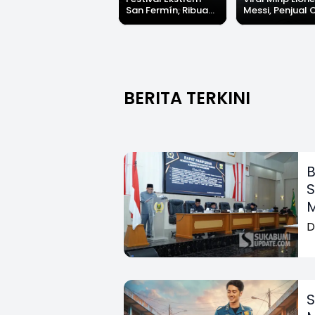
San Fermín, Ribuan
Messi, Penjual 
Orang Berlari 875
di Palabuhanrat
Meter Dikejar
Banjir Sapaan 
Kawanan Banteng
Messi"
BERITA TERKINI
B
S
M
D
S