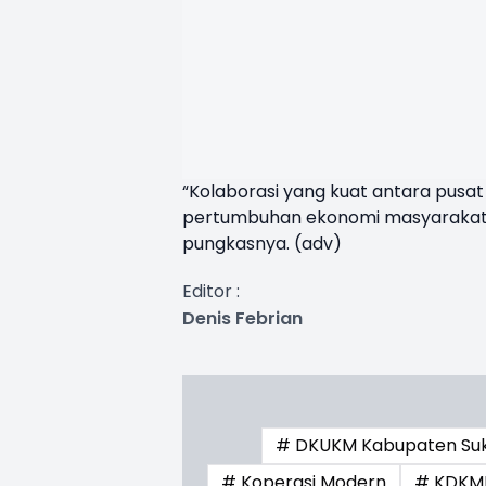
“Kolaborasi yang kuat antara pusa
pertumbuhan ekonomi masyarakat se
pungkasnya. (adv)
Editor :
Denis Febrian
# DKUKM Kabupaten Su
# Koperasi Modern
# KDKM