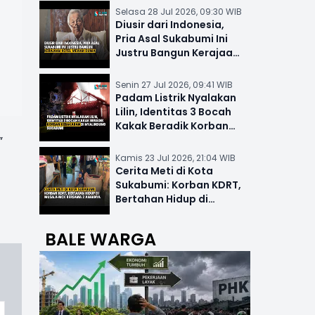
Selasa 28 Jul 2026, 09:30 WIB
Diusir dari Indonesia,
Pria Asal Sukabumi Ini
Justru Bangun Kerajaan
Hotel Mewah Dunia
Senin 27 Jul 2026, 09:41 WIB
Padam Listrik Nyalakan
Lilin, Identitas 3 Bocah
Kakak Beradik Korban
”
Kebakaran di Nyalindung
Kamis 23 Jul 2026, 21:04 WIB
Cerita Meti di Kota
Sukabumi: Korban KDRT,
Bertahan Hidup di
Musala-MCK Bersama 2
Anaknya
BALE WARGA