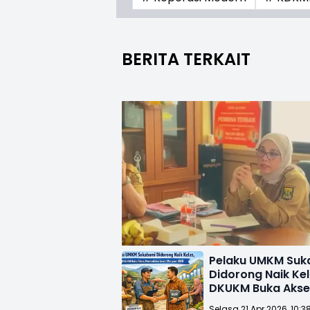
BERITA TERKAIT
Pelaku UMKM Suk
Didorong Naik Kel
DKUKM Buka Akse
Permodalan Lewa
Selasa 21 Apr 2026, 10:3