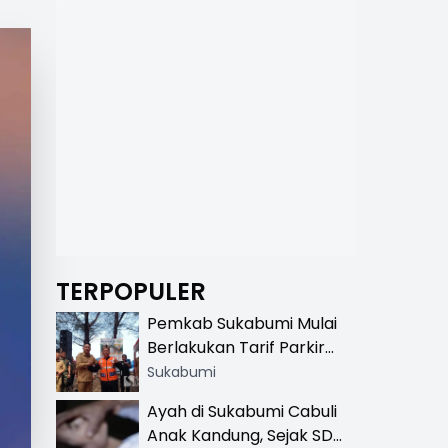
TERPOPULER
Pemkab Sukabumi Mulai
Berlakukan Tarif Parkir
Resmi di 13 Lokasi Wisata,
Sukabumi
Petugas Pakai Rompi
Ayah di Sukabumi Cabuli
Khusus
Anak Kandung, Sejak SD