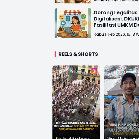
Program KUR
Dorong Legalitas
Digitalisasi, DKU
Fasilitasi UMKM D
Cicurug
Rabu 11 Feb 2026, 15:18 
REELS & SHORTS
Festival Ekstrem
Viral Mirip Lione