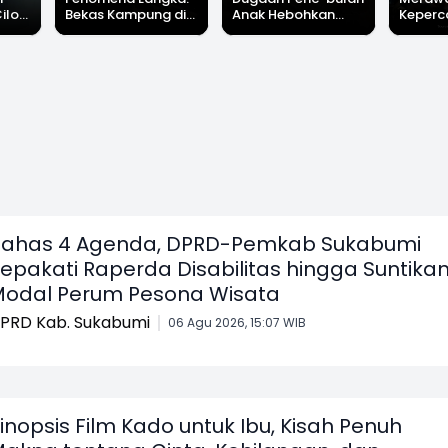
Cilok
Bekas Kampung di
Anak Hebohkan
Keperc
u Ini
Dasar Waduk Karian
Simpenan
Menga
"Bang
Kembali Terlihat
Sukabumi, Rumah
Peruba
Terduga Pelaku
Satu D
Dikepung Warga
Sukabu
ahas 4 Agenda, DPRD-Pemkab Sukabumi
epakati Raperda Disabilitas hingga Suntika
odal Perum Pesona Wisata
PRD Kab. Sukabumi
06 Agu 2026, 15:07 WIB
inopsis Film Kado untuk Ibu, Kisah Penuh