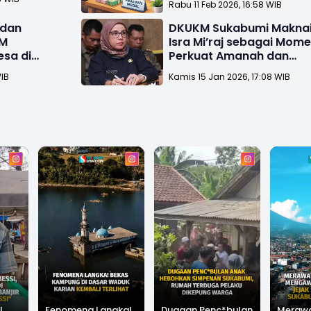
Rabu 11 Feb 2026, 16:58 WIB
 dan
DKUKM Sukabumi Makna
KM
Isra Mi’raj sebagai Mom
esa di
Perkuat Amanah dan
Integritas Berdayakan
WIB
Kamis 15 Jan 2026, 17:08 WIB
UMKM
l
Fenomena Langka!
Dugaan Penc*bulan
Meraw