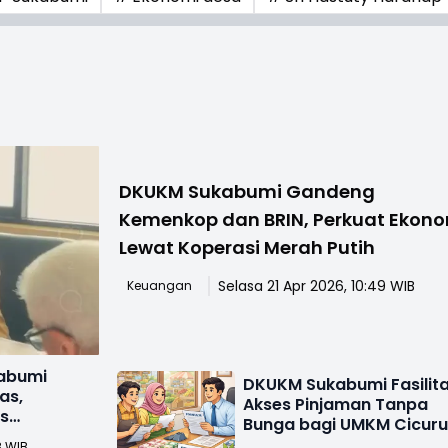
DKUKM Sukabumi Gandeng
Kemenkop dan BRIN, Perkuat Ekon
Lewat Koperasi Merah Putih
Selasa 21 Apr 2026, 10:49 WIB
Keuangan
abumi
DKUKM Sukabumi Fasilita
as,
Akses Pinjaman Tanpa
s
Bunga bagi UMKM Cicur
t
8 WIB