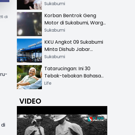
Hingga SMA
Sukabumi
Korban Bentrok Geng
6 di
Motor di Sukabumi, Warga
dan Sopir Tangki
Sukabumi
Pertamina Kena Bacok
KKU Angkot 09 Sukabumi
Minta Dishub Jabar
Tertibkan Trayek Ciawi-
Sukabumi
Cicurug: Ancam Mogok
Tatarucingan: Ini 30
Narik
aru-
Tebak-tebakan Bahasa
Sunda yang Sangat
Life
Menghibur
VIDEO
 di