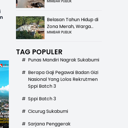
MIMBAR PUBLIK
Bolong! Bahaya Bagi
Pengendara
i
en
Belasan Tahun Hidup di
Zona Merah, Warga
MIMBAR PUBLIK
Kampung Nangewer
Purabaya Masih
Menanti Kepastian
TAG POPULER
Relokasi
#
Punas Mandiri Nagrak Sukabumi
#
Berapa Gaji Pegawai Badan Gizi
Nasional Yang Lolos Rekrutmen
Sppi Batch 3
#
Sppi Batch 3
#
Cicurug Sukabumi
#
Sarjana Penggerak
at
Hilangnya Jejak
Widal: Sandi Lama