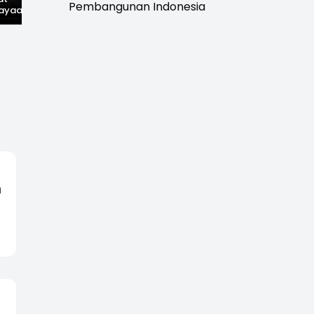
Pembangunan Indonesia
ayaan,
Kejayaan: Saat Teh
yang Masih Hidup di
wal
Parakansalak
Sukabumi
han: Jejak
Kuasai Pasar Eropa,
ekade
Kini Tinggal Sejarah
miupdate.com
n