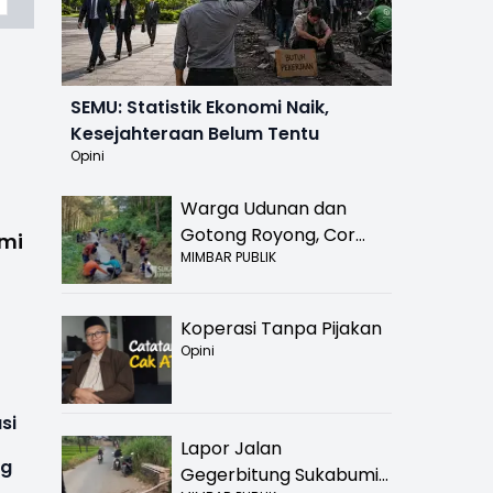
SEMU: Statistik Ekonomi Naik,
Kesejahteraan Belum Tentu
Opini
Warga Udunan dan
Gotong Royong, Cor
omi
MIMBAR PUBLIK
Jalan Hancur di
Nyalindung Sukabumi
Koperasi Tanpa Pijakan
Opini
si
Lapor Jalan
ug
Gegerbitung Sukabumi