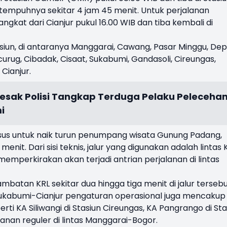
u tempuhnya sekitar 4 jam 45 menit. Untuk perjalanan
ngkat dari Cianjur pukul 16.00 WIB dan tiba kembali di
tasiun, di antaranya Manggarai, Cawang, Pasar Minggu, Dep
urug, Cibadak, Cisaat, Sukabumi, Gandasoli, Cireungas,
Cianjur.
sak Polisi Tangkap Terduga Pelaku Peleceha
i
usus untuk naik turun penumpang wisata Gunung Padang,
enit. Dari sisi teknis, jalur yang digunakan adalah lintas 
emperkirakan akan terjadi antrian perjalanan di lintas
atan KRL sekitar dua hingga tiga menit di jalur tersebu
ukabumi-Cianjur pengaturan operasional juga mencakup t
rti KA Siliwangi di Stasiun Cireungas, KA Pangrango di Sta
anan reguler di lintas Manggarai-Bogor.