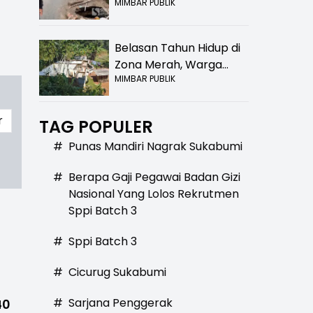
MIMBAR PUBLIK
Bolong! Bahaya Bagi
Pengendara
Belasan Tahun Hidup di
Zona Merah, Warga
MIMBAR PUBLIK
Kampung Nangewer
Purabaya Masih
Menanti Kepastian
r
TAG POPULER
Relokasi
#
Punas Mandiri Nagrak Sukabumi
#
Berapa Gaji Pegawai Badan Gizi
Nasional Yang Lolos Rekrutmen
Sppi Batch 3
#
Sppi Batch 3
#
Cicurug Sukabumi
#
Sarjana Penggerak
40