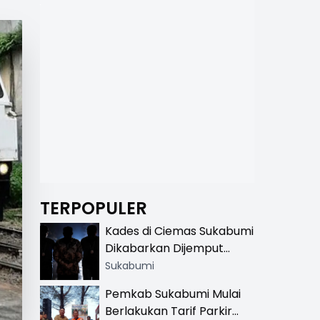
TERPOPULER
Kades di Ciemas Sukabumi
Dikabarkan Dijemput
Satnarkoba, Polisi
Sukabumi
Benarkan Ada Penindakan
Pemkab Sukabumi Mulai
Berlakukan Tarif Parkir