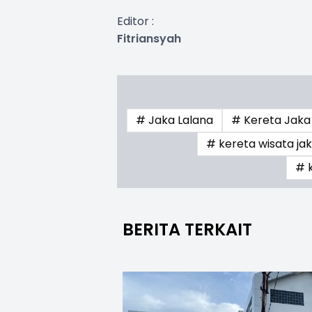
Editor :
Fitriansyah
# Jaka Lalana
# Kereta Jaka
# kereta wisata ja
# 
BERITA TERKAIT