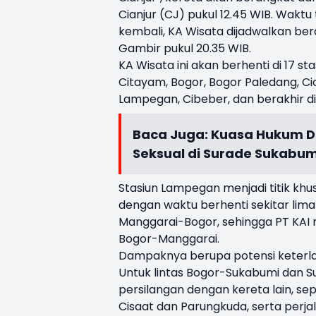
Cianjur (CJ) pukul 12.45 WIB. Wakt
kembali, KA Wisata dijadwalkan bera
Gambir pukul 20.35 WIB.
KA Wisata ini akan berhenti di 17 s
Citayam, Bogor, Bogor Paledang, Cic
Lampegan, Cibeber, dan berakhir di 
Baca Juga:
Kuasa Hukum De
Seksual di Surade Sukabum
Stasiun Lampegan menjadi titik kh
dengan waktu berhenti sekitar lima m
Manggarai-Bogor, sehingga PT KAI m
Bogor-Manggarai.
Dampaknya berupa potensi keterlamb
Untuk lintas Bogor-Sukabumi dan S
persilangan dengan kereta lain, sepe
Cisaat dan Parungkuda, serta perjal