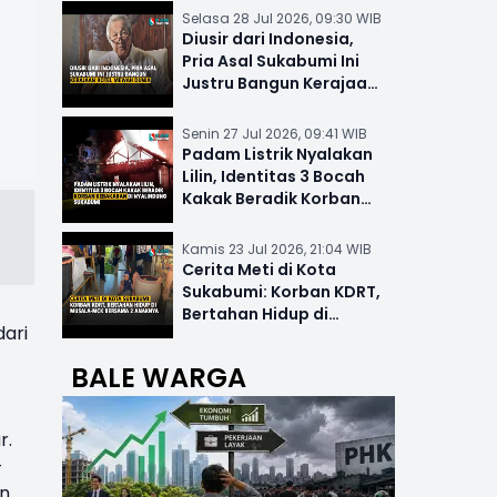
Selasa 28 Jul 2026, 09:30 WIB
Diusir dari Indonesia,
Pria Asal Sukabumi Ini
Justru Bangun Kerajaan
Hotel Mewah Dunia
Senin 27 Jul 2026, 09:41 WIB
Padam Listrik Nyalakan
Lilin, Identitas 3 Bocah
Kakak Beradik Korban
Kebakaran di Nyalindung
Kamis 23 Jul 2026, 21:04 WIB
Cerita Meti di Kota
Sukabumi: Korban KDRT,
Bertahan Hidup di
dari
Musala-MCK Bersama 2
Anaknya
BALE WARGA
r.
-
un