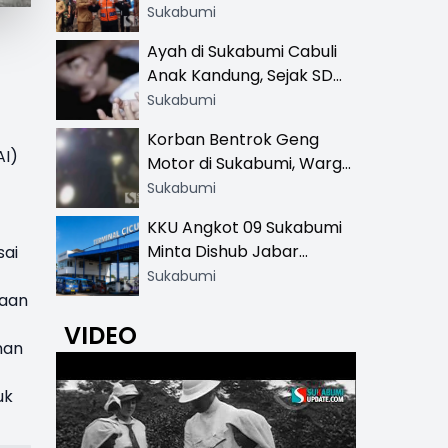
Resmi di 13 Lokasi Wisata,
Sukabumi
Petugas Pakai Rompi
Ayah di Sukabumi Cabuli
Khusus
Anak Kandung, Sejak SD
Hingga SMA
Sukabumi
Korban Bentrok Geng
AI)
Motor di Sukabumi, Warga
dan Sopir Tangki
Sukabumi
Pertamina Kena Bacok
KKU Angkot 09 Sukabumi
Minta Dishub Jabar
sai
Tertibkan Trayek Ciawi-
Sukabumi
Cicurug: Ancam Mogok
raan
Narik
VIDEO
nan
uk