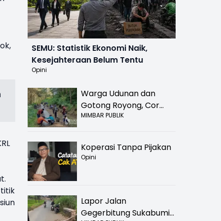
ok,
SEMU: Statistik Ekonomi Naik,
Kesejahteraan Belum Tentu
Opini
n
Warga Udunan dan
Gotong Royong, Cor
MIMBAR PUBLIK
Jalan Hancur di
Nyalindung Sukabumi
KRL
Koperasi Tanpa Pijakan
Opini
t.
itik
Lapor Jalan
siun
Gegerbitung Sukabumi