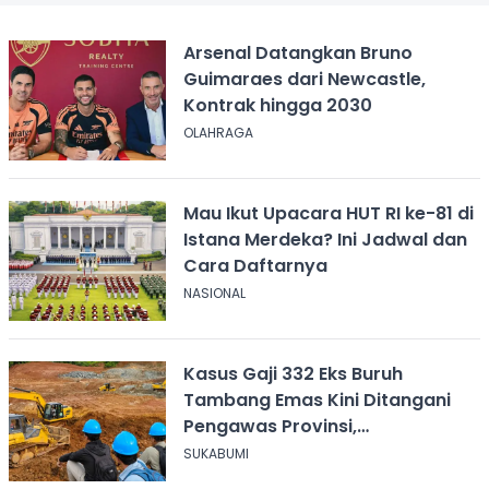
Arsenal Datangkan Bruno
Guimaraes dari Newcastle,
Kontrak hingga 2030
OLAHRAGA
Mau Ikut Upacara HUT RI ke-81 di
Istana Merdeka? Ini Jadwal dan
Cara Daftarnya
NASIONAL
Kasus Gaji 332 Eks Buruh
Tambang Emas Kini Ditangani
Pengawas Provinsi,
Disnakertrans Sukabumi Terus
SUKABUMI
Dampingi