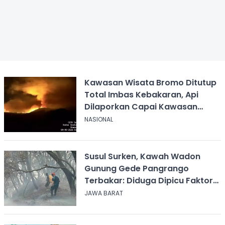
Kawasan Wisata Bromo Ditutup
Total Imbas Kebakaran, Api
Dilaporkan Capai Kawasan
Sabana
NASIONAL
Susul Surken, Kawah Wadon
Gunung Gede Pangrango
Terbakar: Diduga Dipicu Faktor
Alam
JAWA BARAT