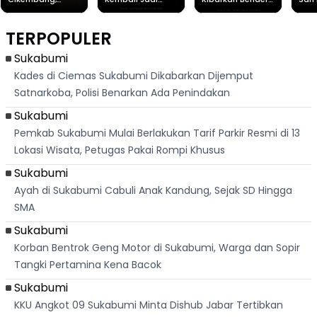
Destinasi Wisata
Sorotan, Imami
Merah Putih
Rib
Asri Di Sukabumi,
Salat Jumat Di
Sambil Nyanyikan
Berl
Hanya 40 Menit
Kanada
Lagu Indonesia
Dike
TERPOPULER
Dari
Raya
Ban
Palabuhanratu
Sukabumi
Kades di Ciemas Sukabumi Dikabarkan Dijemput
Satnarkoba, Polisi Benarkan Ada Penindakan
Sukabumi
Pemkab Sukabumi Mulai Berlakukan Tarif Parkir Resmi di 13
Lokasi Wisata, Petugas Pakai Rompi Khusus
Sukabumi
Ayah di Sukabumi Cabuli Anak Kandung, Sejak SD Hingga
SMA
Sukabumi
Korban Bentrok Geng Motor di Sukabumi, Warga dan Sopir
Tangki Pertamina Kena Bacok
Sukabumi
KKU Angkot 09 Sukabumi Minta Dishub Jabar Tertibkan