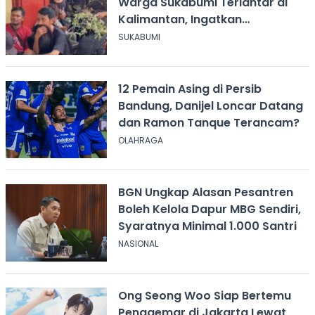
Warga Sukabumi Terlantar di
Kalimantan, Ingatkan
Pentingnya Perjanjian Kerja
SUKABUMI
12 Pemain Asing di Persib
Bandung, Danijel Loncar Datang
dan Ramon Tanque Terancam?
OLAHRAGA
BGN Ungkap Alasan Pesantren
Boleh Kelola Dapur MBG Sendiri,
Syaratnya Minimal 1.000 Santri
NASIONAL
Ong Seong Woo Siap Bertemu
Penggemar di Jakarta Lewat