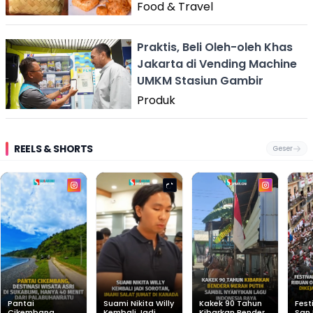
Food & Travel
Praktis, Beli Oleh-oleh Khas
Jakarta di Vending Machine
UMKM Stasiun Gambir
Produk
REELS & SHORTS
Geser
Pantai
Suami Nikita Willy
Kakek 90 Tahun
Fest
Cikembang,
Kembali Jadi
Kibarkan Bendera
San 