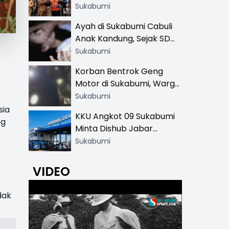
Resmi di 13 Lokasi Wisata,
Sukabumi
Petugas Pakai Rompi
Ayah di Sukabumi Cabuli
Khusus
Anak Kandung, Sejak SD
Hingga SMA
Sukabumi
Korban Bentrok Geng
Motor di Sukabumi, Warga
dan Sopir Tangki
Sukabumi
Pertamina Kena Bacok
sia
KKU Angkot 09 Sukabumi
ng
Minta Dishub Jabar
Tertibkan Trayek Ciawi-
Sukabumi
Cicurug: Ancam Mogok
Narik
VIDEO
dak