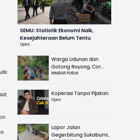
SEMU: Statistik Ekonomi Naik,
Kesejahteraan Belum Tentu
Opini
Warga Udunan dan
Gotong Royong, Cor
ulis
MIMBAR PUBLIK
Jalan Hancur di
Nyalindung Sukabumi
Koperasi Tanpa Pijakan
aat
Opini
ton
Lapor Jalan
ya
Gegerbitung Sukabumi