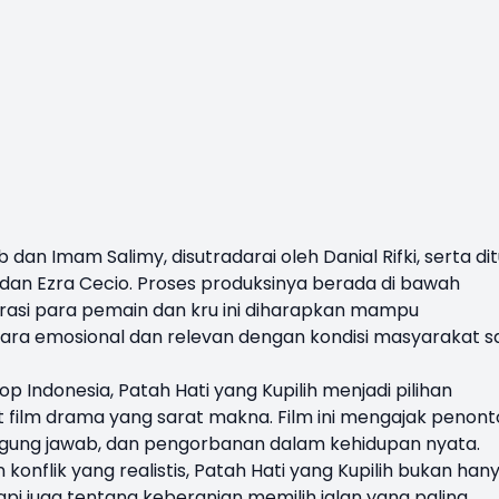
 dan Imam Salimy, disutradarai oleh Danial Rifki, serta dit
ir, dan Ezra Cecio. Proses produksinya berada di bawah
rasi para pemain dan kru ini diharapkan mampu
ara emosional dan relevan dengan kondisi masyarakat s
 Indonesia, Patah Hati yang Kupilih menjadi pilihan
 film drama yang sarat makna. Film ini mengajak penon
ggung jawab, dan pengorbanan dalam kehidupan nyata.
onflik yang realistis, Patah Hati yang Kupilih bukan han
api juga tentang keberanian memilih jalan yang paling