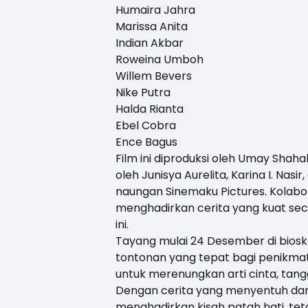
Humaira Jahra
Marissa Anita
Indian Akbar
Roweina Umboh
Willem Bevers
Nike Putra
Halda Rianta
Ebel Cobra
Ence Bagus
Film ini diproduksi oleh Umay Shahab
oleh Junisya Aurelita, Karina I. Nas
naungan Sinemaku Pictures. Kolabo
menghadirkan cerita yang kuat sec
ini.
Tayang mulai 24 Desember di bioskop
tontonan yang tepat bagi penikmat
untuk merenungkan arti cinta, tan
Dengan cerita yang menyentuh dan k
menghadirkan kisah patah hati, tet