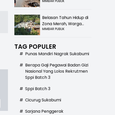
MIMBAR PUBLIK
Bolong! Bahaya Bagi
Pengendara
Belasan Tahun Hidup di
Zona Merah, Warga
MIMBAR PUBLIK
Kampung Nangewer
Purabaya Masih
Menanti Kepastian
TAG POPULER
Relokasi
#
Punas Mandiri Nagrak Sukabumi
#
Berapa Gaji Pegawai Badan Gizi
Nasional Yang Lolos Rekrutmen
Sppi Batch 3
#
Sppi Batch 3
#
Cicurug Sukabumi
#
Sarjana Penggerak