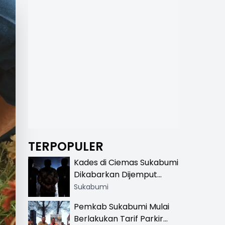
TERPOPULER
Kades di Ciemas Sukabumi
Dikabarkan Dijemput
Satnarkoba, Polisi
Sukabumi
Benarkan Ada Penindakan
Pemkab Sukabumi Mulai
Berlakukan Tarif Parkir