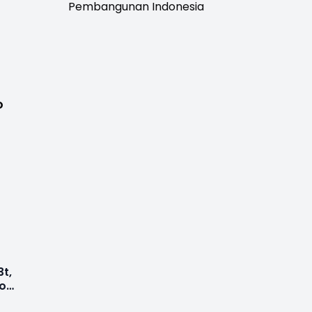
Pembangunan Indonesia
o
3t,
or