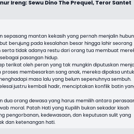
anur Ireng: Sewu Dino The Prequel, Teror Santet
kan sepasang mantan kekasih yang pernah menjalin hubu
ut berujung pada kesalahan besar hingga lahir seorang
 serta tidak adanya restu dari orang tua membuat mere
sebagai pasangan hidup.
ap terikat oleh peran yang tak mungkin diputuskan menja
m proses membesarkan sang anak, mereka dipaksa untu
 menghadapi masa lalu yang belum sepenuhnya sembuh.
lesai justru kembali hadir, menciptakan konflik batin ya
n dua orang dewasa yang harus memilih antara perasaa
wab moral. Patah Hati yang Kupilih bukan sekadar kisah
tang pengorbanan, kedewasaan, dan keputusan sulit yang
k dan ketenangan hati.