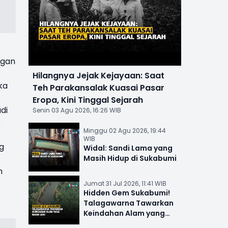
ngan
Hilangnya Jejak Kejayaan: Saat
ka
Teh Parakansalak Kuasai Pasar
Eropa, Kini Tinggal Sejarah
di
Senin 03 Agu 2026, 16:26 WIB
k
Minggu 02 Agu 2026, 19:44
WIB
ng
Widal: Sandi Lama yang
Masih Hidup di Sukabumi
n
Jumat 31 Jul 2026, 11:41 WIB
Hidden Gem Sukabumi!
Talagawarna Tawarkan
Keindahan Alam yang
Masih Asri