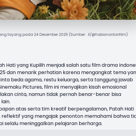
h yang tayang pada 24 Desember 2025 (Sumber : X/@habisnontonfilm)
ah Hati yang Kupilih
menjadi salah satu film drama Indone
25 dan menarik perhatian karena mengangkat tema ya
 cinta beda agama, restu keluarga, serta tanggung jawab
Sinemaku Pictures, film ini menyajikan kisah emosional
lakan cinta, namun tidak pernah benar-benar bisa
lain.
papan atas serta tim kreatif berpengalaman, Patah Hati
an reflektif yang mengajak penonton memahami bahwa ti
pi selalu meninggalkan pelajaran berharga.