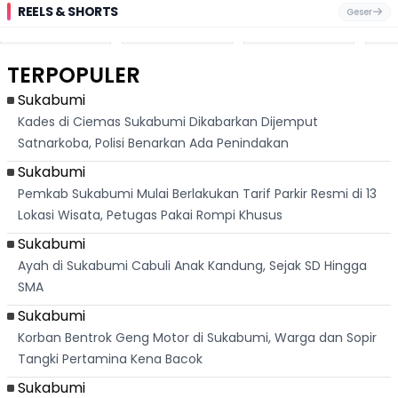
REELS & SHORTS
Geser
Festival Ekstrem
Viral Mirip Lionel
Fenomena
Dug
San Fermín,
Messi, Penjual
Langka! Bekas
Pen
Ribuan Orang
Cilok di
Kampung di
Heb
Berlari 875 Meter
Palabuhanratu Ini
Dasar Waduk
Sim
Dikejar Kawanan
Banjir Sapaan
Karian Kembali
Suk
TERPOPULER
Banteng
"Bang Messi"
Terlihat
Terd
Dik
Sukabumi
Kades di Ciemas Sukabumi Dikabarkan Dijemput
Satnarkoba, Polisi Benarkan Ada Penindakan
Sukabumi
Pemkab Sukabumi Mulai Berlakukan Tarif Parkir Resmi di 13
Lokasi Wisata, Petugas Pakai Rompi Khusus
Sukabumi
Ayah di Sukabumi Cabuli Anak Kandung, Sejak SD Hingga
SMA
Sukabumi
Korban Bentrok Geng Motor di Sukabumi, Warga dan Sopir
Tangki Pertamina Kena Bacok
Sukabumi