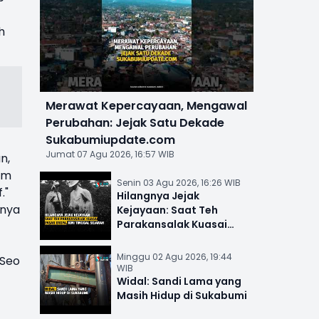
h
Merawat Kepercayaan, Mengawal
Perubahan: Jejak Satu Dekade
Sukabumiupdate.com
Jumat 07 Agu 2026, 16:57 WIB
n,
am
Senin 03 Agu 2026, 16:26 WIB
."
Hilangnya Jejak
anya
Kejayaan: Saat Teh
Parakansalak Kuasai
Pasar Eropa, Kini Tinggal
Sejarah
Minggu 02 Agu 2026, 19:44
 Seo
WIB
Widal: Sandi Lama yang
Masih Hidup di Sukabumi