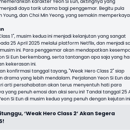
memerankan karakter Yeon Si Eun, aktingnya yang
enjadi daya tarik utama bagi penggemar. Begitu pula
n Young, dan Choi Min Yeong, yang semakin memperkaya
an
ss 1", musim kedua ini menjadi kelanjutan yang sangat
ada 25 April 2025 melalui platform Netflix, dan menjadi s
di musim ini. Para penggemar akan mendapatkan kesemp
on Si Eun berkembang, serta tantangan apa saja yang ha
n kekerasan ini.
an konfirmasi tanggal tayang, "Weak Hero Class 2" siap
n drama yang lebih mendalam. Perjalanan Yeon Si Eun d
 arti persahabatan akan terus menyentuh hati para
 yang penuh emosi dan aksi seru ini! Tandai tanggal 25 A
Yeon Si Eun di musim kedua yang penuh dengan kejutan ini
itunggu, ‘Weak Hero Class 2’ Akan Segera
5!