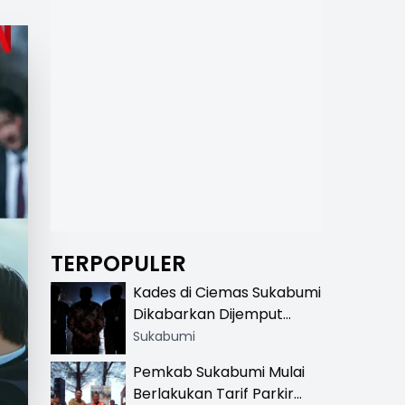
TERPOPULER
Kades di Ciemas Sukabumi
Dikabarkan Dijemput
Satnarkoba, Polisi
Sukabumi
Benarkan Ada Penindakan
Pemkab Sukabumi Mulai
Berlakukan Tarif Parkir