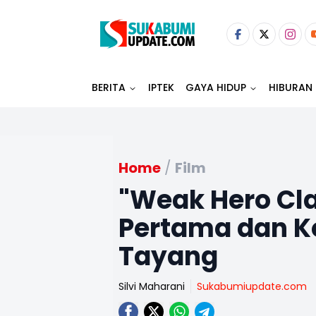
BERITA
IPTEK
GAYA HIDUP
HIBURAN
Home
/
Film
"Weak Hero Clas
Pertama dan K
Tayang
Silvi Maharani
Sukabumiupdate.com