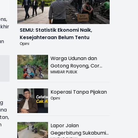
ns,
khir
SEMU: Statistik Ekonomi Naik,
Kesejahteraan Belum Tentu
an
Opini
Warga Udunan dan
Gotong Royong, Cor
MIMBAR PUBLIK
Jalan Hancur di
Nyalindung Sukabumi
Koperasi Tanpa Pijakan
Opini
ng
ana
tan,
n
Lapor Jalan
Gegerbitung Sukabumi