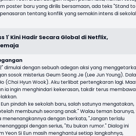
 poster baru yang dirilis bersamaan, ada teks "Stand to
nasaran tentang konflik yang semakin intens di sekola
 1' Kini Hadir Secara Global di Netflix,
Remaja
tegangan
2" dimulai dengan sebuah adegan aksi yang menggetarka
gan sosok misterius Geum Seong Je (Lee Jun Young). Dal
 Ho (Choi Hyun Wook). Aku terlibat pertengkaran lagi. Maaf
n ia ingin menghindari kekerasan, takdir terus membaw
lakkan.
 Eun pindah ke sekolah baru, salah satunya mengatakan,
 setelah membunuh seorang anak." Walau teman barunya,
a menenangkannya dengan berkata, "Jangan terlalu
menanggapi dengan serius, "Itu bukan rumor." Dialog ini
 Yeon Si Eun masih menghantui setiap langkahnya,