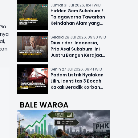
Jumat 31 Jul 2026, 11:41 WIB
Hidden Gem Sukabumi!
Talagawarna Tawarkan
Keindahan Alam yang
 Go
Masih Asri
rnya
Selasa 28 Jul 2026, 09:30 WIB
l,
Diusir dari Indonesia,
kan
Pria Asal Sukabumi Ini
Justru Bangun Kerajaan
Hotel Mewah Dunia
Senin 27 Jul 2026, 09:41 WIB
Padam Listrik Nyalakan
Lilin, Identitas 3 Bocah
Kakak Beradik Korban
Kebakaran di Nyalindung
BALE WARGA