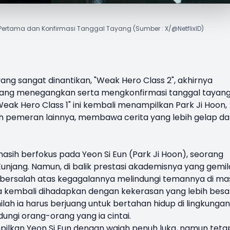
r Pertama dan Konfirmasi Tanggal Tayang (Sumber : X/@NetflixID)
ng sangat dinantikan, "
Weak Hero Class 2
", akhirnya
ng menegangkan serta mengkonfirmasi tanggal tayan
eak Hero Class
1" ini kembali menampilkan
Park Ji Hoon
,
ah pemeran lainnya, membawa cerita yang lebih gelap d
masih berfokus pada Yeon Si Eun (Park Ji Hoon), seorang
unjang. Namun, di balik prestasi akademisnya yang gemil
sa bersalah atas kegagalannya melindungi temannya di ma
, ia kembali dihadapkan dengan kekerasan yang lebih besa
ilah ia harus berjuang untuk bertahan hidup di lingkungan
ungi orang-orang yang ia cintai.
pilkan Yeon Si Eun dengan wajah penuh luka, namun teta