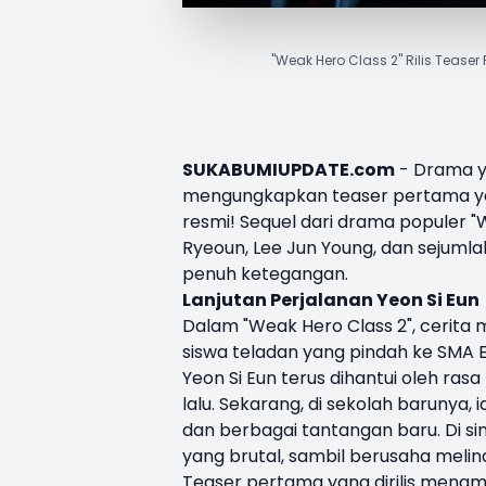
"Weak Hero Class 2" Rilis Tease
SUKABUMIUPDATE.com
- Drama ya
mengungkapkan teaser pertama ya
resmi! Sequel dari drama populer "
W
Ryeoun, Lee Jun Young, dan sejuml
penuh ketegangan.
Lanjutan Perjalanan Yeon Si Eun
Dalam "Weak Hero Class 2", cerita 
siswa teladan yang pindah ke SMA E
Yeon Si Eun terus dihantui oleh ra
lalu. Sekarang, di sekolah barunya
dan berbagai tantangan baru. Di sin
yang brutal, sambil berusaha melind
Teaser pertama yang dirilis menam