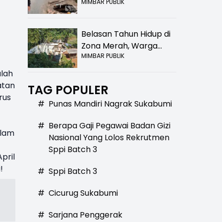
MIMBAR PUBLIK
Bolong! Bahaya Bagi
Pengendara
Belasan Tahun Hidup di
Zona Merah, Warga
MIMBAR PUBLIK
Kampung Nangewer
Purabaya Masih
alah
Menanti Kepastian
atan
TAG POPULER
Relokasi
rus
#
Punas Mandiri Nagrak Sukabumi
#
Berapa Gaji Pegawai Badan Gizi
alam
Nasional Yang Lolos Rekrutmen
Sppi Batch 3
pril
!
#
Sppi Batch 3
#
Cicurug Sukabumi
#
Sarjana Penggerak