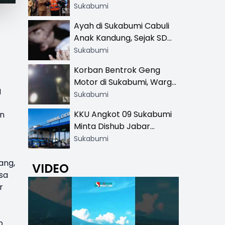
Resmi di 13 Lokasi Wisata,
Sukabumi
Petugas Pakai Rompi
Ayah di Sukabumi Cabuli
Khusus
Anak Kandung, Sejak SD
Hingga SMA
Sukabumi
Korban Bentrok Geng
Motor di Sukabumi, Warga
g
dan Sopir Tangki
Sukabumi
Pertamina Kena Bacok
KKU Angkot 09 Sukabumi
an
Minta Dishub Jabar
Tertibkan Trayek Ciawi-
Sukabumi
Cicurug: Ancam Mogok
Narik
ang,
VIDEO
sa
r
p