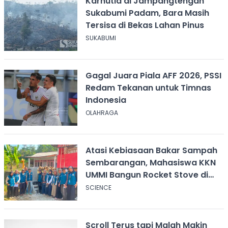
Karhutla di Jampangtengah
Sukabumi Padam, Bara Masih
Tersisa di Bekas Lahan Pinus
SUKABUMI
Gagal Juara Piala AFF 2026, PSSI
Redam Tekanan untuk Timnas
Indonesia
OLAHRAGA
Atasi Kebiasaan Bakar Sampah
Sembarangan, Mahasiswa KKN
UMMI Bangun Rocket Stove di
Desa Pagelaran
SCIENCE
Scroll Terus tapi Malah Makin