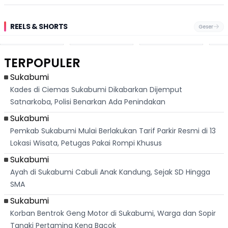
Tantangan
REELS & SHORTS
Geser
Pantai
Suami Nikita Willy
Kakek 90 Tahun
Fest
Cikembang,
Kembali Jadi
Kibarkan Bendera
San 
Destinasi Wisata
Sorotan, Imami
Merah Putih
Rib
Asri Di Sukabumi,
Salat Jumat Di
Sambil Nyanyikan
Berl
Hanya 40 Menit
Kanada
Lagu Indonesia
Dike
TERPOPULER
Dari
Raya
Ban
Palabuhanratu
Sukabumi
Kades di Ciemas Sukabumi Dikabarkan Dijemput
Satnarkoba, Polisi Benarkan Ada Penindakan
Sukabumi
Pemkab Sukabumi Mulai Berlakukan Tarif Parkir Resmi di 13
Lokasi Wisata, Petugas Pakai Rompi Khusus
Sukabumi
Ayah di Sukabumi Cabuli Anak Kandung, Sejak SD Hingga
SMA
Sukabumi
Korban Bentrok Geng Motor di Sukabumi, Warga dan Sopir
Tangki Pertamina Kena Bacok