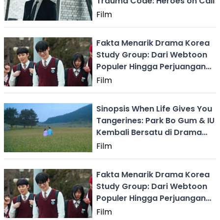
Trauma Code: Heroes on Call
Film
Fakta Menarik Drama Korea
Study Group: Dari Webtoon
Populer Hingga Perjuangan
Siswa SMA yang Penuh
Film
Tantangan
Sinopsis When Life Gives You
Tangerines: Park Bo Gum & IU
Kembali Bersatu di Drama
Romantis 2025
Film
Fakta Menarik Drama Korea
Study Group: Dari Webtoon
Populer Hingga Perjuangan
Siswa SMA yang Penuh
Film