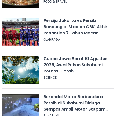
FOOD & TRAVEL
Persija Jakarta vs Persib
Bandung di Stadion GBK, Akhiri
Penantian 7 Tahun Macan
Kemayoran
OLAHRAGA
Cuaca Jawa Barat 10 Agustus
2026, Awal Pekan Sukabumi
Potensi Cerah
SCIENCE
Berandal Motor Berbendera
Persib di Sukabumi Diduga
Sempat Ambil Motor Satpam
SPPG usai Dikeroyok
SUKABUMI