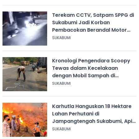
Terekam CCTV, Satpam SPPG di
Sukabumi Jadi Korban
Pembacokan Berandal Motor
Berbendera Persib
SUKABUMI
Kronologi Pengendara Scoopy
Tewas dalam Kecelakaan
dengan Mobil Sampah di
Ciangsana Sukabumi
SUKABUMI
Karhutla Hanguskan 18 Hektare
Lahan Perhutani di
Jampangtengah Sukabumi, Api
Masih Berkobar
SUKABUMI