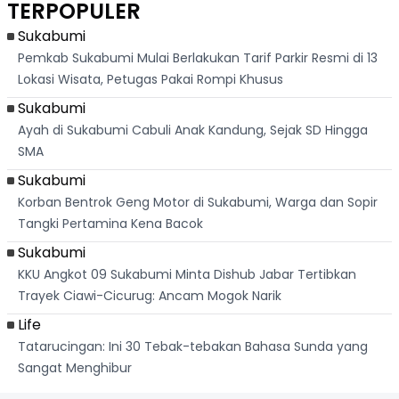
TERPOPULER
Banteng
"Bang Messi"
Terlihat
Terd
Dik
Sukabumi
Pemkab Sukabumi Mulai Berlakukan Tarif Parkir Resmi di 13
Lokasi Wisata, Petugas Pakai Rompi Khusus
Sukabumi
Ayah di Sukabumi Cabuli Anak Kandung, Sejak SD Hingga
SMA
Sukabumi
Korban Bentrok Geng Motor di Sukabumi, Warga dan Sopir
Tangki Pertamina Kena Bacok
Sukabumi
KKU Angkot 09 Sukabumi Minta Dishub Jabar Tertibkan
Trayek Ciawi-Cicurug: Ancam Mogok Narik
Life
Tatarucingan: Ini 30 Tebak-tebakan Bahasa Sunda yang
Sangat Menghibur