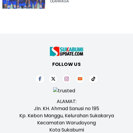
FC
OLAHRAGA
FOLLOW US
ALAMAT:
Jln. KH. Ahmad Sanusi no 195
Kp. Kebon Manggu, Kelurahan Sukakarya
Kecamatan Warudoyong
Kota Sukabumi