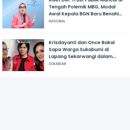
Tengah Polemik MBG, Modal
Awal Kepala BGN Baru Benahi
Program
NASIONAL
Krisdayanti dan Once Bakal
Sapa Warga Sukabumi di
Lapang Sekarwangi dalam
Rangka Hari ASI Sedunia
SUKABUMI