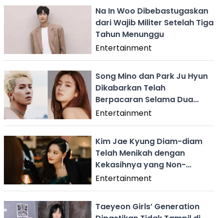
Na In Woo Dibebastugaskan
dari Wajib Militer Setelah Tiga
Tahun Menunggu
Entertainment
Song Mino dan Park Ju Hyun
Dikabarkan Telah
Berpacaran Selama Dua
Tahun
Entertainment
Kim Jae Kyung Diam-diam
Telah Menikah dengan
Kekasihnya yang Non-
Selebriti
Entertainment
Taeyeon Girls’ Generation