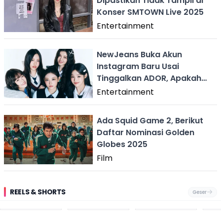
Dipastikan Tidak Tampil di
Konser SMTOWN Live 2025
Entertainment
NewJeans Buka Akun
Instagram Baru Usai
Tinggalkan ADOR, Apakah
Namanya?
Entertainment
Ada Squid Game 2, Berikut
Daftar Nominasi Golden
Globes 2025
Film
REELS & SHORTS
Geser
Festival Ekstrem
Viral Mirip Lionel
Fenomena
Dug
San Fermín,
Messi, Penjual
Langka! Bekas
Pen
Ribuan Orang
Cilok di
Kampung di
Heb
Berlari 875 Meter
Palabuhanratu Ini
Dasar Waduk
Sim
Dikejar Kawanan
Banjir Sapaan
Karian Kembali
Suk