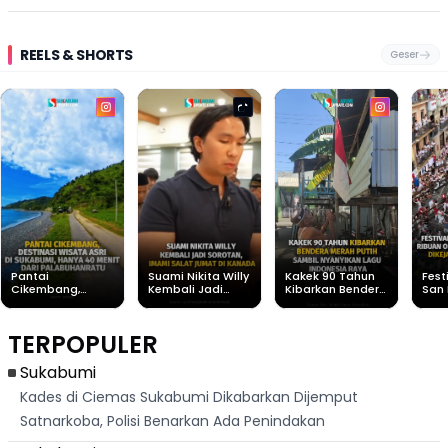
REELS & SHORTS
Geser
Pantai
Suami Nikita Willy
Kakek 90 Tahun
Fest
Cikembang,
Kembali Jadi
Kibarkan Bendera
San 
Destinasi Wisata
Sorotan, Imami
Merah Putih
Rib
Asri Di Sukabumi,
Salat Jumat Di
Sambil Nyanyikan
Berl
Hanya 40 Menit
Kanada
Lagu Indonesia
Dike
TERPOPULER
Dari
Raya
Ban
Palabuhanratu
Sukabumi
Kades di Ciemas Sukabumi Dikabarkan Dijemput
Satnarkoba, Polisi Benarkan Ada Penindakan