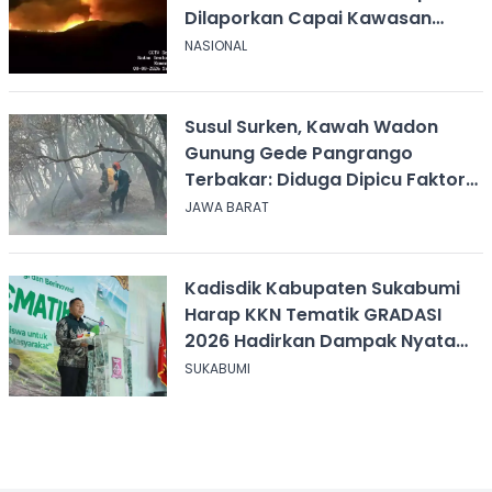
Dilaporkan Capai Kawasan
Sabana
NASIONAL
Susul Surken, Kawah Wadon
Gunung Gede Pangrango
Terbakar: Diduga Dipicu Faktor
Alam
JAWA BARAT
Kadisdik Kabupaten Sukabumi
Harap KKN Tematik GRADASI
2026 Hadirkan Dampak Nyata
bagi Masyarakat
SUKABUMI