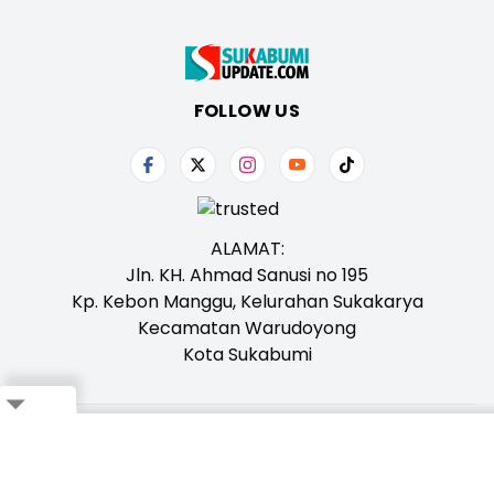
FOLLOW US
ALAMAT:
Jln. KH. Ahmad Sanusi no 195
Kp. Kebon Manggu, Kelurahan Sukakarya
Kecamatan Warudoyong
Kota Sukabumi
Close
Tentang Kami
Redaksi
Iklan
Karir
Kontak
Pedoman
Ikuti Whatsapp Channel Kami,
Klik Disini!