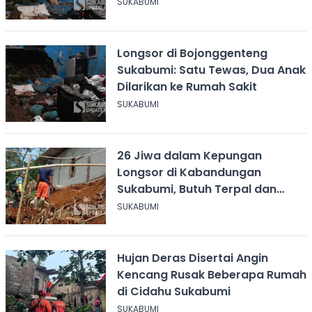
SUKABUMI
Longsor di Bojonggenteng
Sukabumi: Satu Tewas, Dua Anak
Dilarikan ke Rumah Sakit
SUKABUMI
26 Jiwa dalam Kepungan
Longsor di Kabandungan
Sukabumi, Butuh Terpal dan
Makanan Siap Saji
SUKABUMI
Hujan Deras Disertai Angin
Kencang Rusak Beberapa Rumah
di Cidahu Sukabumi
SUKABUMI