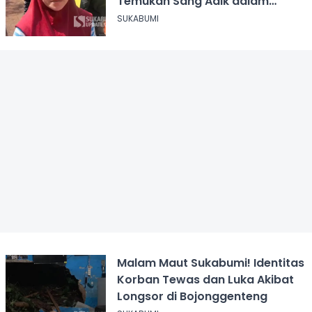
Temukan Sang Adik dalam
Timbunan Tanah
SUKABUMI
Malam Maut Sukabumi! Identitas
Korban Tewas dan Luka Akibat
Longsor di Bojonggenteng