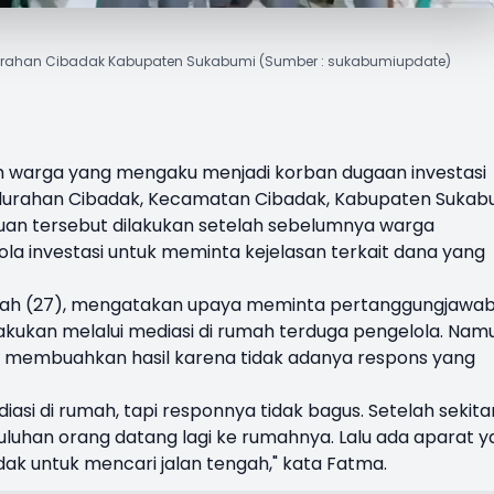
elurahan Cibadak Kabupaten Sukabumi (Sumber : sukabumiupdate)
h warga yang mengaku menjadi korban dugaan investasi
lurahan Cibadak, Kecamatan Cibadak, Kabupaten Sukabu
an tersebut dilakukan setelah sebelumnya warga
a investasi untuk meminta kejelasan terkait dana yang
iyah (27), mengatakan upaya meminta pertanggungjawa
akukan melalui mediasi di rumah terduga pengelola. Nam
k membuahkan hasil karena tidak adanya respons yang
si di rumah, tapi responnya tidak bagus. Setelah sekita
puluhan orang datang lagi ke rumahnya. Lalu ada aparat 
k untuk mencari jalan tengah," kata Fatma.