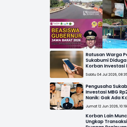
Ratusan Warga P
Sukabumi Diduga
Korban Investasi
AMV, Rugi Miliara
Sabtu 04 Jul 2026, 08:3
Pengusaha Sukab
Investasi MBG Rp2
Nanik: Gak Ada K
dengan BGN, Itu P
Jumat 12 Jun 2026, 10:1
Korban Lain Munc
Ungkap Transaksi