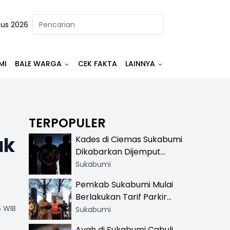
tus 2026
MI
BALE WARGA
CEK FAKTA
LAINNYA
TERPOPULER
ak
Kades di Ciemas Sukabumi
Dikabarkan Dijemput
Satnarkoba, Polisi
Sukabumi
Benarkan Ada Penindakan
Pemkab Sukabumi Mulai
Berlakukan Tarif Parkir
5 WIB
Resmi di 13 Lokasi Wisata,
Sukabumi
Petugas Pakai Rompi
Ayah di Sukabumi Cabuli