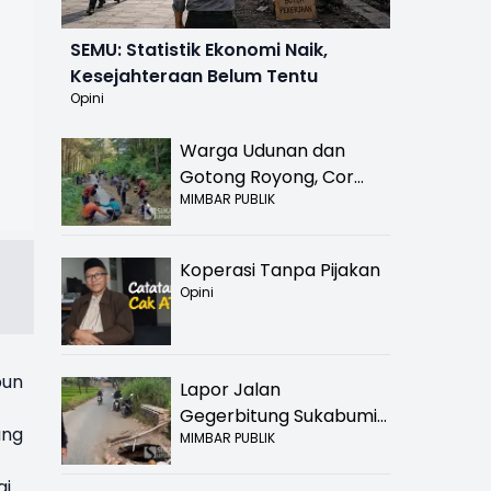
SEMU: Statistik Ekonomi Naik,
Kesejahteraan Belum Tentu
Opini
Warga Udunan dan
Gotong Royong, Cor
MIMBAR PUBLIK
Jalan Hancur di
Nyalindung Sukabumi
Koperasi Tanpa Pijakan
Opini
pun
Lapor Jalan
Gegerbitung Sukabumi
ang
MIMBAR PUBLIK
Bolong! Bahaya Bagi
Pengendara
ai