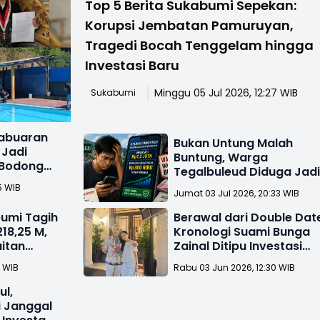
Top 5 Berita Sukabumi Sepekan:
Korupsi Jembatan Pamuruyan,
Tragedi Bocah Tenggelam hingga
Investasi Baru
Minggu 05 Jul 2026, 12:27 WIB
Sukabumi
abuaran
Bukan Untung Malah
 Jadi
Buntung, Warga
 Bodong
Tegalbuleud Diduga Jad
n
Korban Aplikasi Investas
5 WIB
Jumat 03 Jul 2026, 20:33 WIB
Bodong
umi Tagih
Berawal dari Double Dat
18,25 M,
Kronologi Suami Bunga
aitan
Zainal Ditipu Investasi
ersonal
Batubara
9 WIB
Rabu 03 Jun 2026, 12:30 WIB
ul,
 Janggal