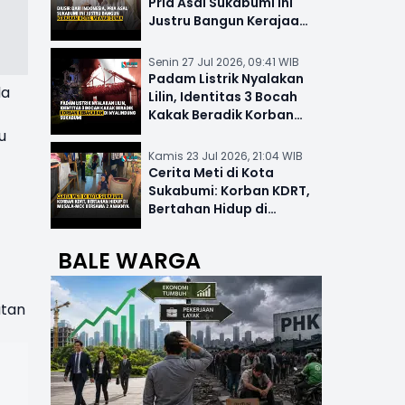
Pria Asal Sukabumi Ini
Justru Bangun Kerajaan
Hotel Mewah Dunia
Senin 27 Jul 2026, 09:41 WIB
Padam Listrik Nyalakan
da
Lilin, Identitas 3 Bocah
Kakak Beradik Korban
Kebakaran di Nyalindung
u
Kamis 23 Jul 2026, 21:04 WIB
Cerita Meti di Kota
Sukabumi: Korban KDRT,
Bertahan Hidup di
Musala-MCK Bersama 2
Anaknya
BALE WARGA
atan