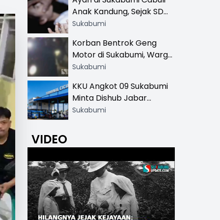
Khusus
Anak Kandung, Sejak SD
Hingga SMA
Sukabumi
Korban Bentrok Geng
Motor di Sukabumi, Warga
dan Sopir Tangki
Sukabumi
Pertamina Kena Bacok
KKU Angkot 09 Sukabumi
Minta Dishub Jabar
Tertibkan Trayek Ciawi-
Sukabumi
Cicurug: Ancam Mogok
Narik
VIDEO