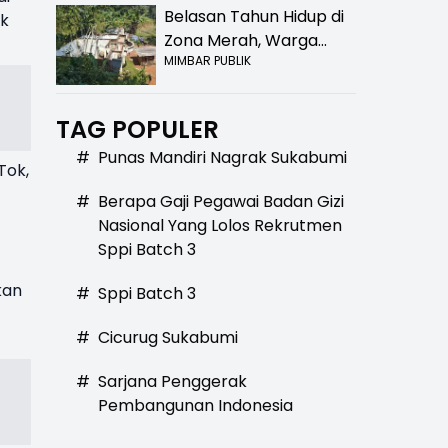
Belasan Tahun Hidup di
uk
Zona Merah, Warga
MIMBAR PUBLIK
Kampung Nangewer
Purabaya Masih
Menanti Kepastian
TAG POPULER
Relokasi
#
Punas Mandiri Nagrak Sukabumi
Tok,
#
Berapa Gaji Pegawai Badan Gizi
Nasional Yang Lolos Rekrutmen
Sppi Batch 3
kan
#
Sppi Batch 3
#
Cicurug Sukabumi
#
Sarjana Penggerak
Pembangunan Indonesia