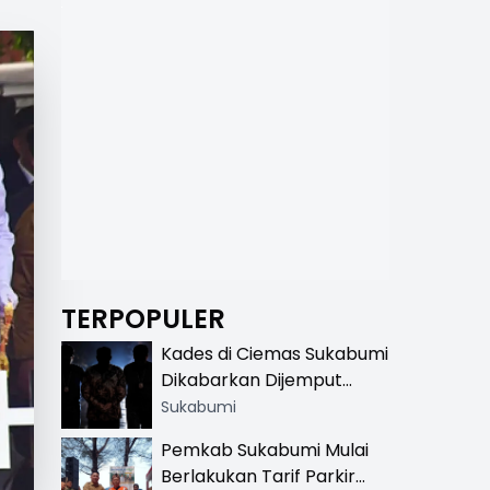
TERPOPULER
Kades di Ciemas Sukabumi
Dikabarkan Dijemput
Satnarkoba, Polisi
Sukabumi
Benarkan Ada Penindakan
Pemkab Sukabumi Mulai
Berlakukan Tarif Parkir