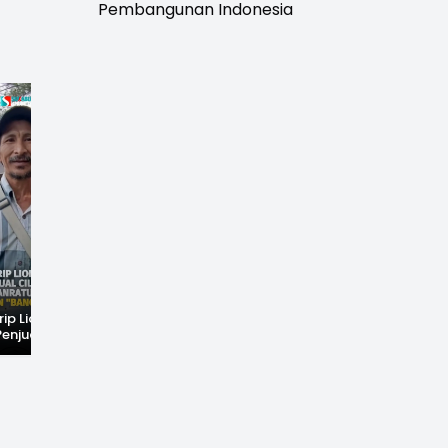
Pembangunan Indonesia
rip Lionel
Fenomena Langka!
Dugaan Penc*bulan
Penjual Cilok
Bekas Kampung di
Anak Hebohkan
buhanratu Ini
Dasar Waduk Karian
Simpenan
Sapaan "Bang
Kembali Terlihat
Sukabumi, Rumah
Terduga Pelaku
Dikepung Warga