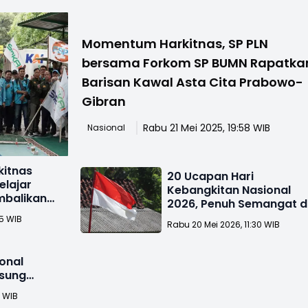
Momentum Harkitnas, SP PLN
bersama Forkom SP BUMN Rapatka
Barisan Kawal Asta Cita Prabowo-
Gibran
Rabu 21 Mei 2025, 19:58 WIB
Nasional
kitnas
20 Ucapan Hari
elajar
Kebangkitan Nasional
mbalikan
2026, Penuh Semangat 
Insipiratif
55 WIB
Rabu 20 Mei 2026, 11:30 WIB
onal
gsung
9 WIB