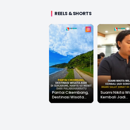
REELS & SHORTS
Pantai Cikembang,
Suami Nikita Wi
Destinasi Wisata
Kembali Jadi
Asri Di Sukabumi,
Sorotan, Imami
Hanya 40 Menit Dari
Salat Jumat Di
Palabuhanratu
Kanada