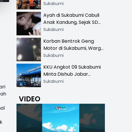
Resmi di 13 Lokasi Wisata,
Sukabumi
Petugas Pakai Rompi
Ayah di Sukabumi Cabuli
Khusus
Anak Kandung, Sejak SD
Hingga SMA
Sukabumi
Korban Bentrok Geng
Motor di Sukabumi, Warga
dan Sopir Tangki
Sukabumi
Pertamina Kena Bacok
KKU Angkot 09 Sukabumi
Minta Dishub Jabar
Tertibkan Trayek Ciawi-
Sukabumi
ri
Cicurug: Ancam Mogok
rah
Narik
VIDEO
al
k