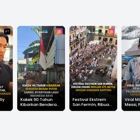
lly
Kakek 90 Tahun
Festival Ekstrem
Viral Mi
Kibarkan Bendera
San Fermín, Ribuan
Messi, 
Merah Putih Sambil
Orang Berlari 875
di Pala
Nyanyikan Lagu
Meter Dikejar
Banjir 
Indonesia Raya
Kawanan Banteng
Messi"