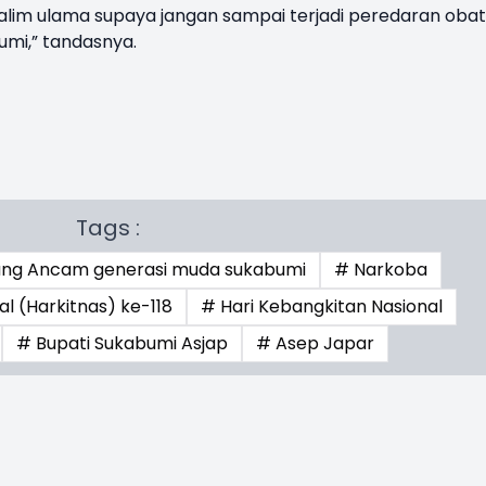
lim ulama supaya jangan sampai terjadi peredaran oba
umi,” tandasnya.
Tags :
ang Ancam generasi muda sukabumi
# Narkoba
l (Harkitnas) ke-118
# Hari Kebangkitan Nasional
# Bupati Sukabumi Asjap
# Asep Japar