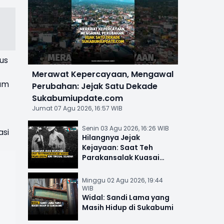
us
Merawat Kepercayaan, Mengawal
lam
Perubahan: Jejak Satu Dekade
Sukabumiupdate.com
Jumat 07 Agu 2026, 16:57 WIB
Senin 03 Agu 2026, 16:26 WIB
asi
Hilangnya Jejak
Kejayaan: Saat Teh
Parakansalak Kuasai
Pasar Eropa, Kini Tinggal
Sejarah
Minggu 02 Agu 2026, 19:44
WIB
Widal: Sandi Lama yang
Masih Hidup di Sukabumi