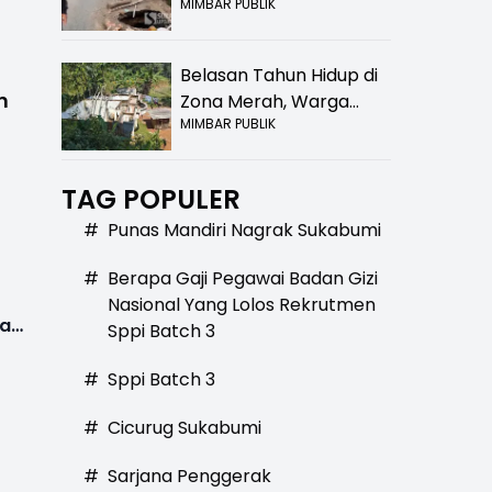
MIMBAR PUBLIK
Bolong! Bahaya Bagi
Pengendara
Belasan Tahun Hidup di
n
Zona Merah, Warga
MIMBAR PUBLIK
Kampung Nangewer
Purabaya Masih
Menanti Kepastian
TAG POPULER
Relokasi
#
Punas Mandiri Nagrak Sukabumi
#
Berapa Gaji Pegawai Badan Gizi
Nasional Yang Lolos Rekrutmen
dan
Sppi Batch 3
#
Sppi Batch 3
#
Cicurug Sukabumi
#
Sarjana Penggerak