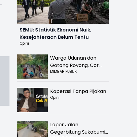
t-
SEMU: Statistik Ekonomi Naik,
Kesejahteraan Belum Tentu
Opini
Warga Udunan dan
Gotong Royong, Cor
MIMBAR PUBLIK
Jalan Hancur di
Nyalindung Sukabumi
Koperasi Tanpa Pijakan
Opini
Lapor Jalan
Gegerbitung Sukabumi