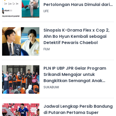
Pertolongan Harus Dimulai dari
Rasa Kemanusiaan
LIFE
Sinopsis K-Drama Flex x Cop 2,
Ahn Bo Hyun Kembali sebagai
Detektif Pewaris Chaebol
FILM
PLN IP UBP JPR Gelar Program
Srikandi Mengajar untuk
Bangkitkan Semangat Anak
Berkebutuhan Khusus
SUKABUMI
Jadwal Lengkap Persib Bandung
di Putaran Pertama Super