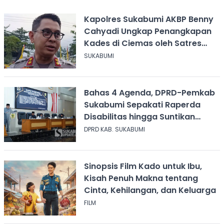
Kapolres Sukabumi AKBP Benny
Cahyadi Ungkap Penangkapan
Kades di Ciemas oleh Satres
Narkoba
SUKABUMI
Bahas 4 Agenda, DPRD-Pemkab
Sukabumi Sepakati Raperda
Disabilitas hingga Suntikan
Modal Perum Pesona Wisata
DPRD KAB. SUKABUMI
Sinopsis Film Kado untuk Ibu,
Kisah Penuh Makna tentang
Cinta, Kehilangan, dan Keluarga
FILM