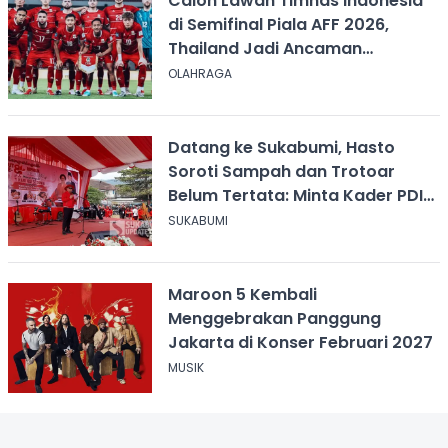
Calon Lawan Timnas Indonesia
di Semifinal Piala AFF 2026,
Thailand Jadi Ancaman
Terbesar
OLAHRAGA
Datang ke Sukabumi, Hasto
Soroti Sampah dan Trotoar
Belum Tertata: Minta Kader PDIP
Bersihkan Kota
SUKABUMI
Maroon 5 Kembali
Menggebrakan Panggung
Jakarta di Konser Februari 2027
MUSIK