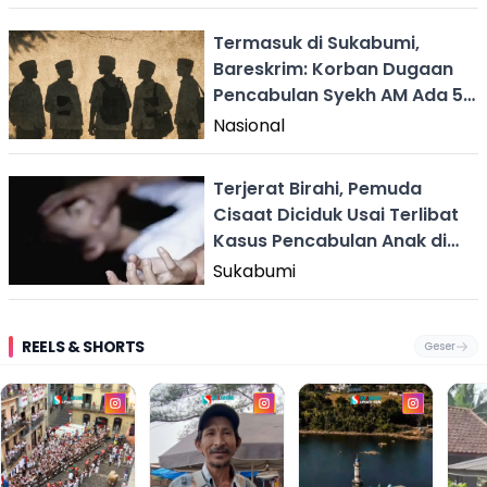
Termasuk di Sukabumi,
Bareskrim: Korban Dugaan
Pencabulan Syekh AM Ada 5
Orang
Nasional
Terjerat Birahi, Pemuda
Cisaat Diciduk Usai Terlibat
Kasus Pencabulan Anak di
Bawah Umur
Sukabumi
REELS & SHORTS
Geser