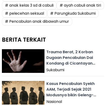
# anak kelas 3 sd di cabuli
# ayah cabuli anak tiri
# pelecehan seksual
# Parungkuda Sukabumi
# Pencabulan anak dibawah umur
BERITA TERKAIT
Trauma Berat, 2 Korban
Dugaan Pencabulan Dai
Kondang di Cicantayan
Putus Sekolah
Sukabumi
Kasus Pencabulan Syekh
AAM, Terjadi Sejak 2021
Modusnya bikin Geleng-
geleng Kepala
Nasional