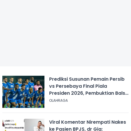
Prediksi Susunan Pemain Persib
vs Persebaya Final Piala
Presiden 2026, Pembuktian Balsa
Sekulic!
OLAHRAGA
Viral Komentar Nirempati Nakes
ke Pasien BPJS, dr Gia: