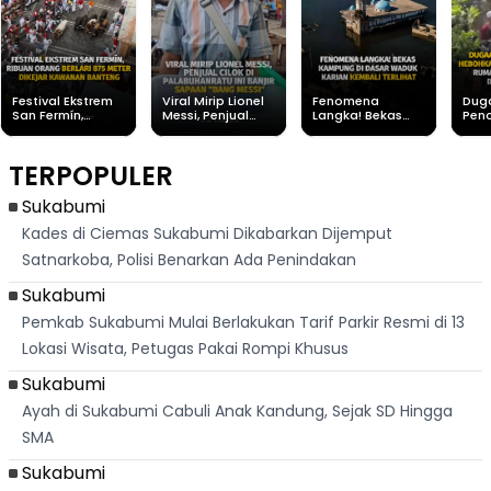
Festival Ekstrem
Viral Mirip Lionel
Fenomena
Dug
San Fermín,
Messi, Penjual
Langka! Bekas
Pen
Ribuan Orang
Cilok di
Kampung di
Heb
Berlari 875 Meter
Palabuhanratu Ini
Dasar Waduk
Sim
Dikejar Kawanan
Banjir Sapaan
Karian Kembali
Suk
TERPOPULER
Banteng
"Bang Messi"
Terlihat
Terd
Dik
Sukabumi
Kades di Ciemas Sukabumi Dikabarkan Dijemput
Satnarkoba, Polisi Benarkan Ada Penindakan
Sukabumi
Pemkab Sukabumi Mulai Berlakukan Tarif Parkir Resmi di 13
Lokasi Wisata, Petugas Pakai Rompi Khusus
Sukabumi
Ayah di Sukabumi Cabuli Anak Kandung, Sejak SD Hingga
SMA
Sukabumi