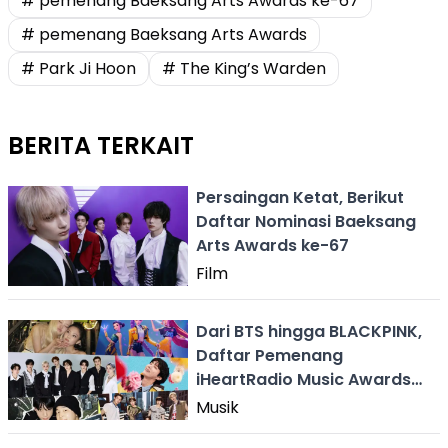
# pemenang Baeksang Arts Awards ke-67
# pemenang Baeksang Arts Awards
# Park Ji Hoon
# The King’s Warden
BERITA TERKAIT
Persaingan Ketat, Berikut
Daftar Nominasi Baeksang
Arts Awards ke-67
Film
Dari BTS hingga BLACKPINK,
Daftar Pemenang
iHeartRadio Music Awards
2026
Musik