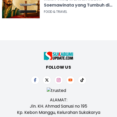
Soemawinata yang Tumbuh di
Sukabumi
FOOD & TRAVEL
FOLLOW US
ALAMAT:
Jln. KH. Ahmad Sanusi no 195
Kp. Kebon Manggu, Kelurahan Sukakarya