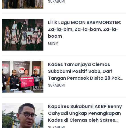
SUKABUMI
Lirik Lagu MOON BABYMONSTER:
Za-la-bim, Za-la-bam, Za-la-
boom
MUSIK
Kades Tamanjaya Ciemas
Sukabumi Positif Sabu, Dari
Tangan Pemasok Disita 28 Paket
Narkoba
SUKABUMI
Kapolres Sukabumi AKBP Benny
Cahyadi Ungkap Penangkapan
Kades di Ciemas oleh Satres
Narkoba
SUKABUMI