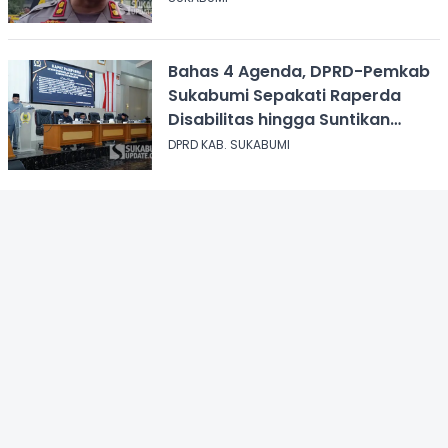
Bahas 4 Agenda, DPRD-Pemkab
Sukabumi Sepakati Raperda
Disabilitas hingga Suntikan
Modal Perum Pesona Wisata
DPRD KAB. SUKABUMI