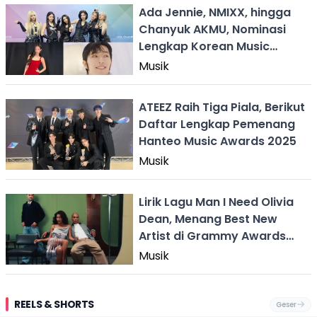
Ada Jennie, NMIXX, hingga
Chanyuk AKMU, Nominasi
Lengkap Korean Music
Awards 2026
Musik
ATEEZ Raih Tiga Piala, Berikut
Daftar Lengkap Pemenang
Hanteo Music Awards 2025
Musik
Lirik Lagu Man I Need Olivia
Dean, Menang Best New
Artist di Grammy Awards
2026
Musik
REELS & SHORTS
Geser
Festival Ekstrem
Viral Mirip Lionel
Fenomena
Dug
San Fermín,
Messi, Penjual
Langka! Bekas
Pen