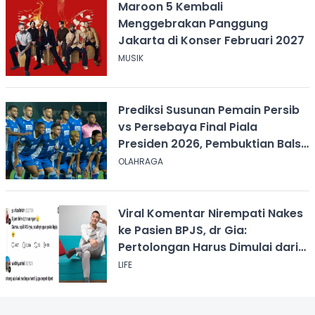
Maroon 5 Kembali
Menggebrakan Panggung
Jakarta di Konser Februari 2027
MUSIK
Prediksi Susunan Pemain Persib
vs Persebaya Final Piala
Presiden 2026, Pembuktian Balsa
Sekulic!
OLAHRAGA
Viral Komentar Nirempati Nakes
ke Pasien BPJS, dr Gia:
Pertolongan Harus Dimulai dari
Rasa Kemanusiaan
LIFE