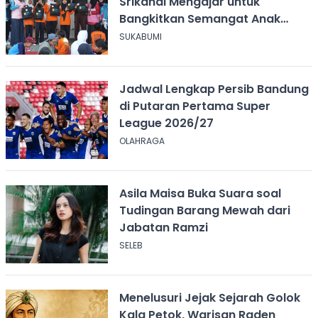
Srikandi Mengajar untuk
Bangkitkan Semangat Anak
Berkebutuhan Khusus
SUKABUMI
Jadwal Lengkap Persib Bandung
di Putaran Pertama Super
League 2026/27
OLAHRAGA
Asila Maisa Buka Suara soal
Tudingan Barang Mewah dari
Jabatan Ramzi
SELEB
Menelusuri Jejak Sejarah Golok
Kala Petok, Warisan Raden