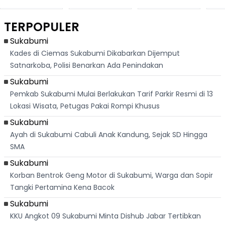
Ribuan Orang
Cilok di
Kampung di
Heb
Berlari 875 Meter
Palabuhanratu Ini
Dasar Waduk
Sim
Dikejar Kawanan
Banjir Sapaan
Karian Kembali
Suk
TERPOPULER
Banteng
"Bang Messi"
Terlihat
Terd
Dik
Sukabumi
Kades di Ciemas Sukabumi Dikabarkan Dijemput
Satnarkoba, Polisi Benarkan Ada Penindakan
Sukabumi
Pemkab Sukabumi Mulai Berlakukan Tarif Parkir Resmi di 13
Lokasi Wisata, Petugas Pakai Rompi Khusus
Sukabumi
Ayah di Sukabumi Cabuli Anak Kandung, Sejak SD Hingga
SMA
Sukabumi
Korban Bentrok Geng Motor di Sukabumi, Warga dan Sopir
Tangki Pertamina Kena Bacok
Sukabumi
KKU Angkot 09 Sukabumi Minta Dishub Jabar Tertibkan