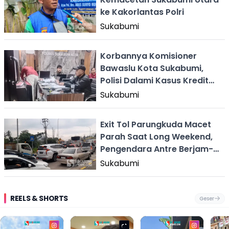
ke Kakorlantas Polri
Sukabumi
Korbannya Komisioner
Bawaslu Kota Sukabumi,
Polisi Dalami Kasus Kredit
Macet Tiba-tiba
Sukabumi
Exit Tol Parungkuda Macet
Parah Saat Long Weekend,
Pengendara Antre Berjam-
jam
Sukabumi
REELS & SHORTS
Geser