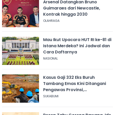
Arsenal Datangkan Bruno
Guimaraes dari Newcastle,
Kontrak hingga 2030
OLAHRAGA
Mau Ikut Upacara HUT RI ke-81 di
Istana Merdeka? Ini Jadwal dan
Cara Daftarnya
NASIONAL
Kasus Gaji 332 Eks Buruh
Tambang Emas Kini Ditangani
Pengawas Provinsi,
Disnakertrans Sukabumi Terus
SUKABUMI
Dampingi