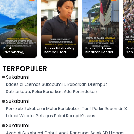
Pantai
Suami Nikita Willy
Kakek 90 Tahun
Fest
Cikembang,
Kembali Jadi
Kibarkan Bendera
San 
Destinasi Wisata
Sorotan, Imami
Merah Putih
Rib
Asri Di Sukabumi,
Salat Jumat Di
Sambil Nyanyikan
Berl
Hanya 40 Menit
Kanada
Lagu Indonesia
Dike
TERPOPULER
Dari
Raya
Ban
Palabuhanratu
Sukabumi
Kades di Ciemas Sukabumi Dikabarkan Dijemput
Satnarkoba, Polisi Benarkan Ada Penindakan
Sukabumi
Pemkab Sukabumi Mulai Berlakukan Tarif Parkir Resmi di 13
Lokasi Wisata, Petugas Pakai Rompi Khusus
Sukabumi
Ayah di Sukabumi Cabuli Anak Kandung, Sejak SD Hingga