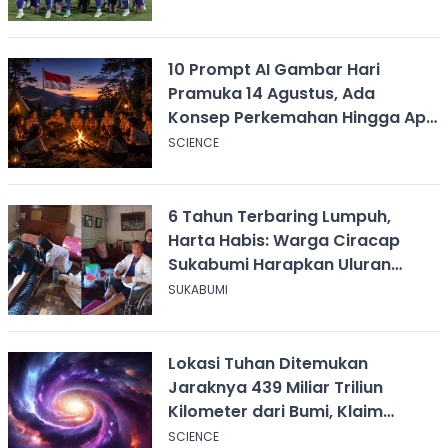
10 Prompt AI Gambar Hari
Pramuka 14 Agustus, Ada
Konsep Perkemahan Hingga Api
Unggun
SCIENCE
6 Tahun Terbaring Lumpuh,
Harta Habis: Warga Ciracap
Sukabumi Harapkan Uluran
Tangan KDM
SUKABUMI
Lokasi Tuhan Ditemukan
Jaraknya 439 Miliar Triliun
Kilometer dari Bumi, Klaim
Ilmuwan Harvard
SCIENCE