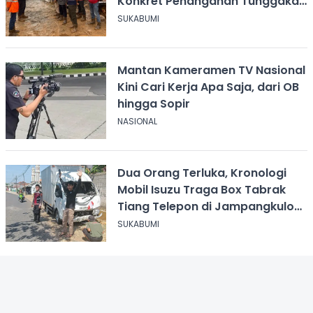
Konkret Penanganan Tunggakan
Gaji Rp8,4 Miliar
SUKABUMI
Mantan Kameramen TV Nasional
Kini Cari Kerja Apa Saja, dari OB
hingga Sopir
NASIONAL
Dua Orang Terluka, Kronologi
Mobil Isuzu Traga Box Tabrak
Tiang Telepon di Jampangkulon
Sukabumi
SUKABUMI