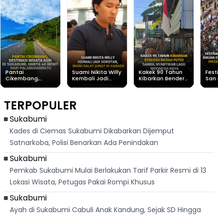
Pantai
Suami Nikita Willy
Kakek 90 Tahun
Fest
Cikembang,
Kembali Jadi
Kibarkan Bendera
San 
Destinasi Wisata
Sorotan, Imami
Merah Putih
Rib
Asri Di Sukabumi,
Salat Jumat Di
Sambil Nyanyikan
Berl
Hanya 40 Menit
Kanada
Lagu Indonesia
Dike
TERPOPULER
Dari
Raya
Ban
Palabuhanratu
Sukabumi
Kades di Ciemas Sukabumi Dikabarkan Dijemput
Satnarkoba, Polisi Benarkan Ada Penindakan
Sukabumi
Pemkab Sukabumi Mulai Berlakukan Tarif Parkir Resmi di 13
Lokasi Wisata, Petugas Pakai Rompi Khusus
Sukabumi
Ayah di Sukabumi Cabuli Anak Kandung, Sejak SD Hingga