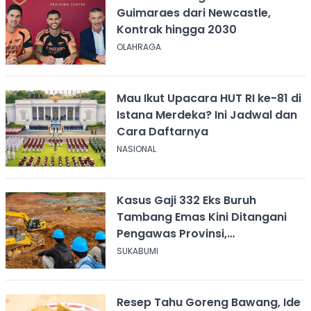
Guimaraes dari Newcastle,
Kontrak hingga 2030
OLAHRAGA
Mau Ikut Upacara HUT RI ke-81 di
Istana Merdeka? Ini Jadwal dan
Cara Daftarnya
NASIONAL
Kasus Gaji 332 Eks Buruh
Tambang Emas Kini Ditangani
Pengawas Provinsi,
Disnakertrans Sukabumi Terus
SUKABUMI
Dampingi
Resep Tahu Goreng Bawang, Ide