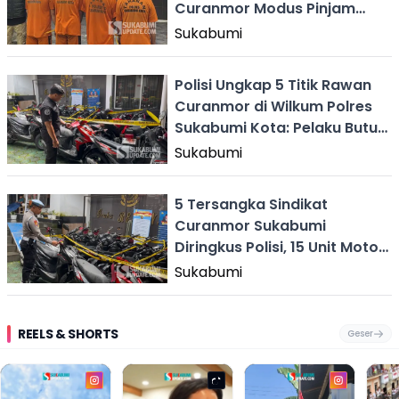
Curanmor Modus Pinjam
Mobil di Sukabumi
Sukabumi
Polisi Ungkap 5 Titik Rawan
Curanmor di Wilkum Polres
Sukabumi Kota: Pelaku Butuh
5 Detik
Sukabumi
5 Tersangka Sindikat
Curanmor Sukabumi
Diringkus Polisi, 15 Unit Motor
Dari 14 TKP Ikut Diamankan
Sukabumi
REELS & SHORTS
Geser