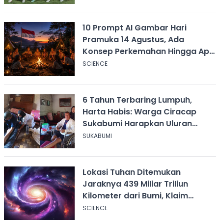
10 Prompt AI Gambar Hari
Pramuka 14 Agustus, Ada
Konsep Perkemahan Hingga Api
Unggun
SCIENCE
6 Tahun Terbaring Lumpuh,
Harta Habis: Warga Ciracap
Sukabumi Harapkan Uluran
Tangan KDM
SUKABUMI
Lokasi Tuhan Ditemukan
Jaraknya 439 Miliar Triliun
Kilometer dari Bumi, Klaim
Ilmuwan Harvard
SCIENCE