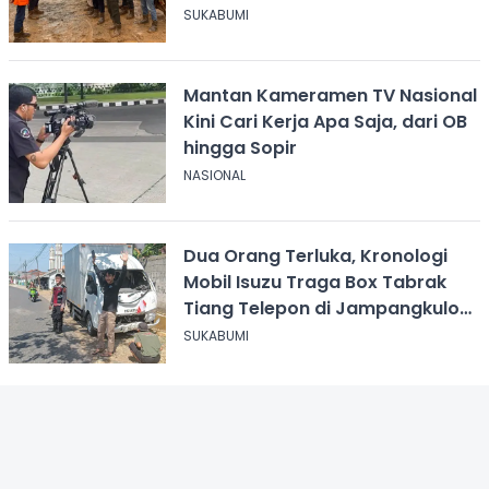
Gaji Rp8,4 Miliar
SUKABUMI
Mantan Kameramen TV Nasional
Kini Cari Kerja Apa Saja, dari OB
hingga Sopir
NASIONAL
Dua Orang Terluka, Kronologi
Mobil Isuzu Traga Box Tabrak
Tiang Telepon di Jampangkulon
Sukabumi
SUKABUMI