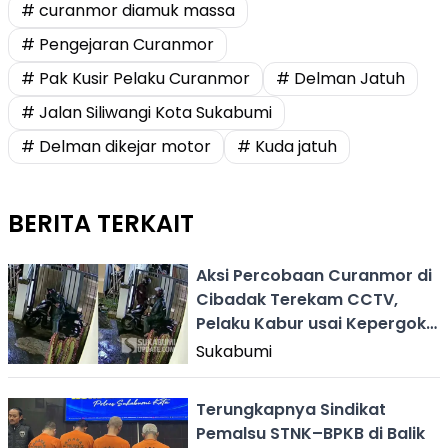
# curanmor diamuk massa
# Pengejaran Curanmor
# Pak Kusir Pelaku Curanmor
# Delman Jatuh
# Jalan Siliwangi Kota Sukabumi
# Delman dikejar motor
# Kuda jatuh
BERITA TERKAIT
Aksi Percobaan Curanmor di
Cibadak Terekam CCTV,
Pelaku Kabur usai Kepergok
Pemilik Rumah
Sukabumi
Terungkapnya Sindikat
Pemalsu STNK–BPKB di Balik