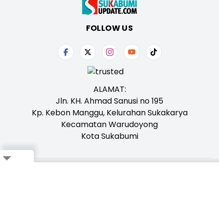
FOLLOW US
ALAMAT:
Jln. KH. Ahmad Sanusi no 195
Kp. Kebon Manggu, Kelurahan Sukakarya
Kecamatan Warudoyong
Kota Sukabumi
Close
Tentang Kami
Redaksi
Iklan
Karir
Kontak
Pedoman
Ikuti Whatsapp Channel Kami,
Klik Disini!
Bagikan ke Whatsapp