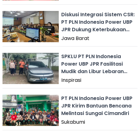
Diskusi Integrasi Sistem CSR:
PT PLN Indonesia Power UBP
JPR Dukung Keterbukaan
Informasi Pelaksanaan CSR
Jawa Barat
di Jabar
SPKLU PT PLN Indonesia
Power UBP JPR Fasilitasi
Mudik dan Libur Lebaran
2025, Warga Berharap
Inspirasi
Fasilitas Ditambah
PT PLN Indonesia Power UBP
JPR Kirim Bantuan Bencana
Melintasi Sungai Cimandiri
Sukabumi