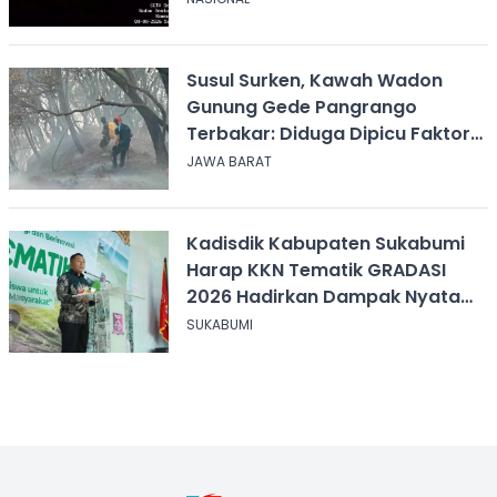
Susul Surken, Kawah Wadon
Gunung Gede Pangrango
Terbakar: Diduga Dipicu Faktor
Alam
JAWA BARAT
Kadisdik Kabupaten Sukabumi
Harap KKN Tematik GRADASI
2026 Hadirkan Dampak Nyata
bagi Masyarakat
SUKABUMI