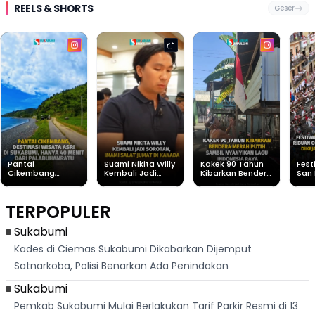
REELS & SHORTS
Geser
Pantai
Suami Nikita Willy
Kakek 90 Tahun
Fest
Cikembang,
Kembali Jadi
Kibarkan Bendera
San 
Destinasi Wisata
Sorotan, Imami
Merah Putih
Rib
Asri Di Sukabumi,
Salat Jumat Di
Sambil Nyanyikan
Berl
Hanya 40 Menit
Kanada
Lagu Indonesia
Dike
TERPOPULER
Dari
Raya
Ban
Palabuhanratu
Sukabumi
Kades di Ciemas Sukabumi Dikabarkan Dijemput
Satnarkoba, Polisi Benarkan Ada Penindakan
Sukabumi
Pemkab Sukabumi Mulai Berlakukan Tarif Parkir Resmi di 13