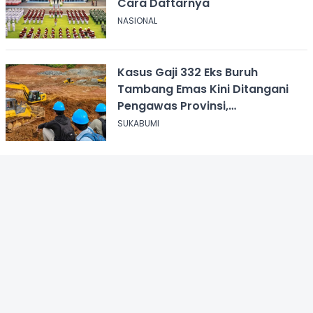
Cara Daftarnya
NASIONAL
Kasus Gaji 332 Eks Buruh
Tambang Emas Kini Ditangani
Pengawas Provinsi,
Disnakertrans Sukabumi Terus
SUKABUMI
Dampingi