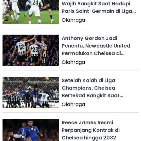
Wajib Bangkit Saat Hadapi
Paris Saint-Germain di Liga
Champions
Olahraga
Anthony Gordon Jadi
Penentu, Newcastle United
Permalukan Chelsea di
Stamford Bridge
Olahraga
Setelah Kalah di Liga
Champions, Chelsea
Bertekad Bangkit Saat
Menjamu Newcastle United
Olahraga
Reece James Resmi
Perpanjang Kontrak di
Chelsea hingga 2032