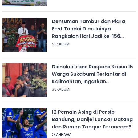
Dentuman Tambur dan Plara
Fest Tandai Dimulainya
Rangkaian Hari Jadi ke-156
Kabupaten Sukabumi
SUKABUMI
Disnakertrans Respons Kasus 15
Warga Sukabumi Terlantar di
Kalimantan, Ingatkan
Pentingnya Perjanjian Kerja
SUKABUMI
12 Pemain Asing di Persib
Bandung, Danijel Loncar Datang
dan Ramon Tanque Terancam?
OLAHRAGA