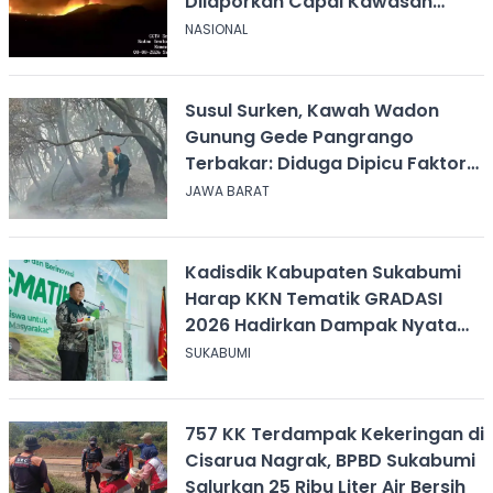
Dilaporkan Capai Kawasan
Sabana
NASIONAL
Susul Surken, Kawah Wadon
Gunung Gede Pangrango
Terbakar: Diduga Dipicu Faktor
Alam
JAWA BARAT
Kadisdik Kabupaten Sukabumi
Harap KKN Tematik GRADASI
2026 Hadirkan Dampak Nyata
bagi Masyarakat
SUKABUMI
757 KK Terdampak Kekeringan di
Cisarua Nagrak, BPBD Sukabumi
Salurkan 25 Ribu Liter Air Bersih