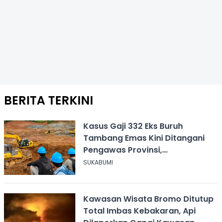
BERITA TERKINI
Kasus Gaji 332 Eks Buruh
Tambang Emas Kini Ditangani
Pengawas Provinsi,
Disnakertrans Sukabumi Terus
SUKABUMI
Dampingi
Kawasan Wisata Bromo Ditutup
Total Imbas Kebakaran, Api