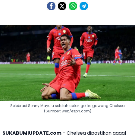
Selebrasi Senny Mayulu setelah cetak gol ke gawang Chelsea
(Sumber: web/espn.com)
SUKABUMIUPDATE.com
- Chelsea dipastikan gagal