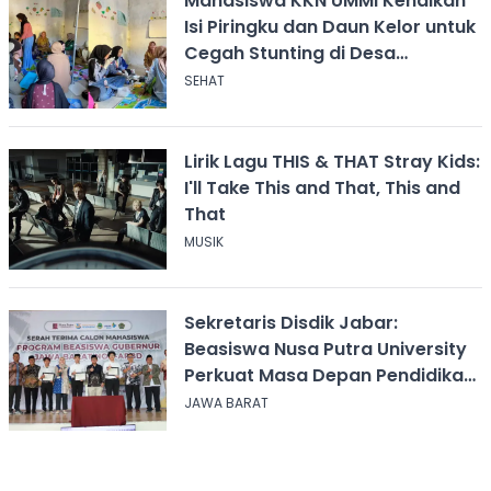
Mahasiswa KKN UMMI Kenalkan
Isi Piringku dan Daun Kelor untuk
Cegah Stunting di Desa
Calingcing
SEHAT
Lirik Lagu THIS & THAT Stray Kids:
I'll Take This and That, This and
That
MUSIK
Sekretaris Disdik Jabar:
Beasiswa Nusa Putra University
Perkuat Masa Depan Pendidikan
Jawa Barat
JAWA BARAT