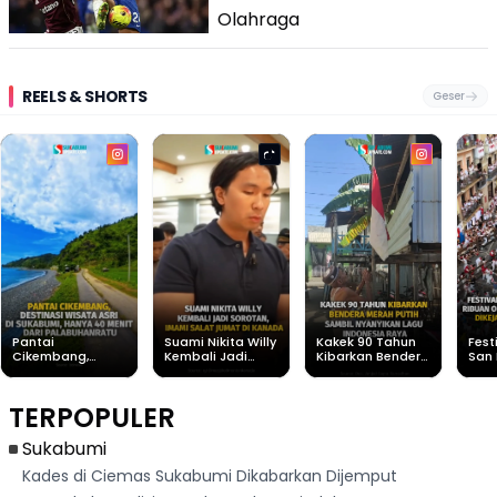
Olahraga
REELS & SHORTS
Geser
Pantai
Suami Nikita Willy
Kakek 90 Tahun
Fest
Cikembang,
Kembali Jadi
Kibarkan Bendera
San 
Destinasi Wisata
Sorotan, Imami
Merah Putih
Rib
Asri Di Sukabumi,
Salat Jumat Di
Sambil Nyanyikan
Berl
Hanya 40 Menit
Kanada
Lagu Indonesia
Dike
TERPOPULER
Dari
Raya
Ban
Palabuhanratu
Sukabumi
Kades di Ciemas Sukabumi Dikabarkan Dijemput