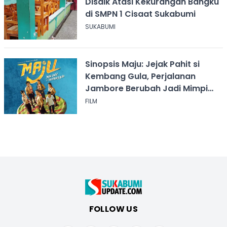
Disdik Atasi Kekurangan Bangku
di SMPN 1 Cisaat Sukabumi
SUKABUMI
Sinopsis Maju: Jejak Pahit si
Kembang Gula, Perjalanan
Jambore Berubah Jadi Mimpi
Buruk
FILM
FOLLOW US