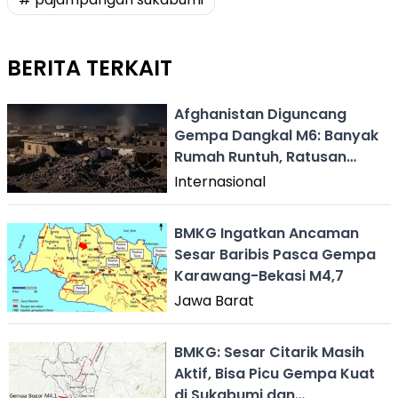
BERITA TERKAIT
Afghanistan Diguncang
Gempa Dangkal M6: Banyak
Rumah Runtuh, Ratusan
Orang Tewas
Internasional
BMKG Ingatkan Ancaman
Sesar Baribis Pasca Gempa
Karawang-Bekasi M4,7
Jawa Barat
BMKG: Sesar Citarik Masih
Aktif, Bisa Picu Gempa Kuat
di Sukabumi dan