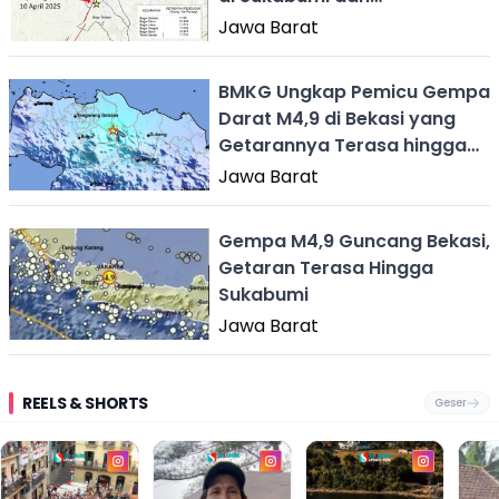
Jabodetabek
Jawa Barat
BMKG Ungkap Pemicu Gempa
Darat M4,9 di Bekasi yang
Getarannya Terasa hingga
Sukabumi
Jawa Barat
Gempa M4,9 Guncang Bekasi,
Getaran Terasa Hingga
Sukabumi
Jawa Barat
REELS & SHORTS
Geser