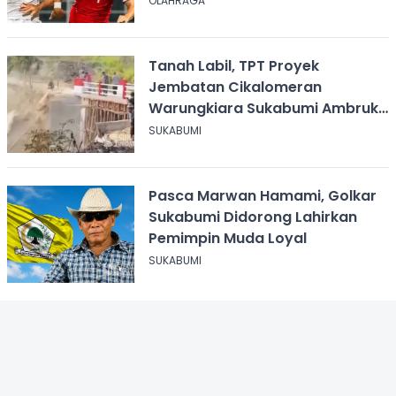
OLAHRAGA
Tanah Labil, TPT Proyek
Jembatan Cikalomeran
Warungkiara Sukabumi Ambruk
Saat Pengurugan
SUKABUMI
Pasca Marwan Hamami, Golkar
Sukabumi Didorong Lahirkan
Pemimpin Muda Loyal
SUKABUMI