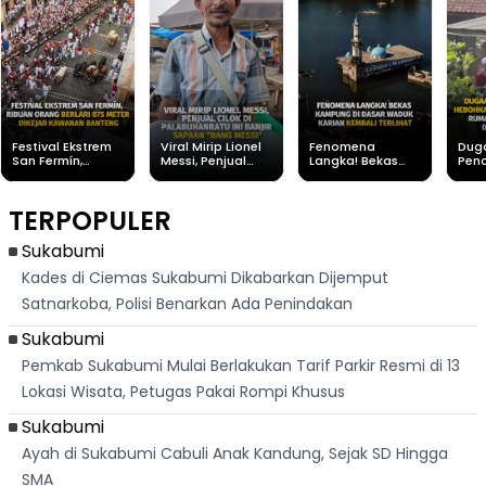
Festival Ekstrem
Viral Mirip Lionel
Fenomena
Dug
San Fermín,
Messi, Penjual
Langka! Bekas
Pen
Ribuan Orang
Cilok di
Kampung di
Heb
Berlari 875 Meter
Palabuhanratu Ini
Dasar Waduk
Sim
Dikejar Kawanan
Banjir Sapaan
Karian Kembali
Suk
TERPOPULER
Banteng
"Bang Messi"
Terlihat
Terd
Dik
Sukabumi
Kades di Ciemas Sukabumi Dikabarkan Dijemput
Satnarkoba, Polisi Benarkan Ada Penindakan
Sukabumi
Pemkab Sukabumi Mulai Berlakukan Tarif Parkir Resmi di 13
Lokasi Wisata, Petugas Pakai Rompi Khusus
Sukabumi
Ayah di Sukabumi Cabuli Anak Kandung, Sejak SD Hingga
SMA