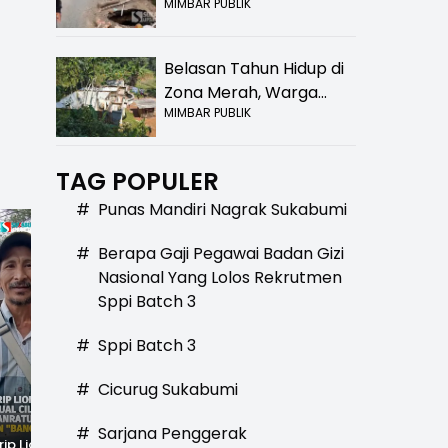
MIMBAR PUBLIK
Bolong! Bahaya Bagi
Pengendara
Belasan Tahun Hidup di
Zona Merah, Warga
MIMBAR PUBLIK
Kampung Nangewer
Purabaya Masih
Menanti Kepastian
TAG POPULER
Relokasi
#
Punas Mandiri Nagrak Sukabumi
#
Berapa Gaji Pegawai Badan Gizi
Nasional Yang Lolos Rekrutmen
Sppi Batch 3
#
Sppi Batch 3
#
Cicurug Sukabumi
#
Sarjana Penggerak
rip Lionel
Fenomena Langka!
Dugaan Penc*bulan