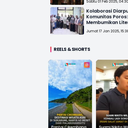
Sabtu 01 Feb 2025, 04:3
Kolaborasi Diarp
Komunitas Poros:
Membumikan Liter
Kabupaten Suka
Jumat 17 Jan 2025, 15:3
REELS & SHORTS
Pantai Cikembang,
Suami Nikita Wi