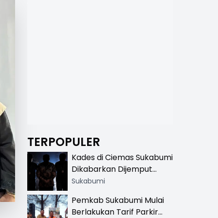
TERPOPULER
Kades di Ciemas Sukabumi
Dikabarkan Dijemput
Satnarkoba, Polisi
Sukabumi
Benarkan Ada Penindakan
Pemkab Sukabumi Mulai
Berlakukan Tarif Parkir