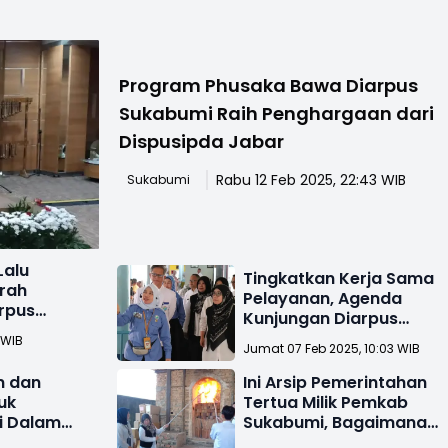
Program Phusaka Bawa Diarpus
Sukabumi Raih Penghargaan dari
Dispusipda Jabar
Rabu 12 Feb 2025, 22:43 WIB
Sukabumi
Lalu
Tingkatkan Kerja Sama
rah
Pelayanan, Agenda
arpus
Kunjungan Diarpus
Sukabumi ke RSUD
 WIB
Jumat 07 Feb 2025, 10:03 WIB
Sekarwangi
n dan
Ini Arsip Pemerintahan
uk
Tertua Milik Pemkab
i Dalam
Sukabumi, Bagaimana
ernalnya
Diarpus Mengelola Ribua