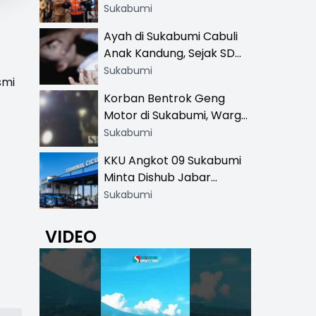
Resmi di 13 Lokasi Wisata,
Sukabumi
Petugas Pakai Rompi
Ayah di Sukabumi Cabuli
Khusus
Anak Kandung, Sejak SD
Hingga SMA
Sukabumi
smi
Korban Bentrok Geng
Motor di Sukabumi, Warga
dan Sopir Tangki
Sukabumi
Pertamina Kena Bacok
KKU Angkot 09 Sukabumi
Minta Dishub Jabar
Tertibkan Trayek Ciawi-
Sukabumi
Cicurug: Ancam Mogok
Narik
VIDEO