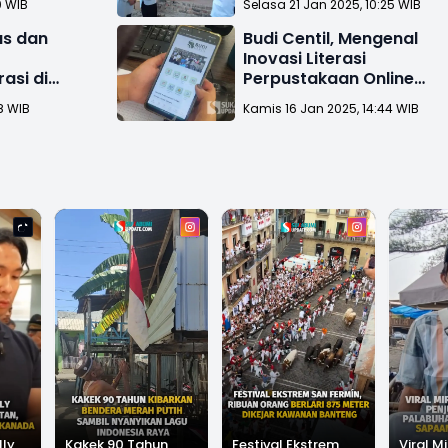
0 WIB
Selasa 21 Jan 2025, 10:25 WIB
Berkas Daerah?
us dan
Budi Centil, Mengenal
Inovasi Literasi
asi di
Perpustakaan Online
bumi
Diarpus Kabupaten
8 WIB
Kamis 16 Jan 2025, 14:44 WIB
Sukabumi
lly
Kakek 90 Tahun
Festival Ekstrem
Viral Mi