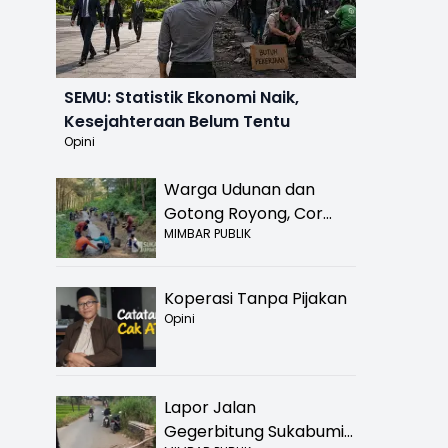
SEMU: Statistik Ekonomi Naik,
Kesejahteraan Belum Tentu
Opini
Warga Udunan dan
Gotong Royong, Cor
MIMBAR PUBLIK
Jalan Hancur di
Nyalindung Sukabumi
Koperasi Tanpa Pijakan
Opini
Lapor Jalan
Gegerbitung Sukabumi
n