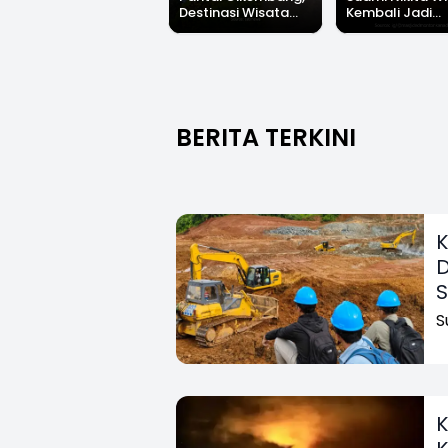
Destinasi Wisata
Kembali Jadi
Asri Di Sukabumi,
Sorotan, Imami
Hanya 40 Menit Dari
Salat Jumat Di
Palabuhanratu
Kanada
BERITA TERKINI
K
D
S
S
K