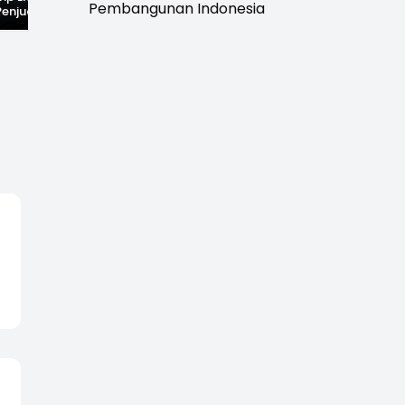
Pembangunan Indonesia
Penjual Cilok
Bekas Kampung di
Anak Hebohkan
buhanratu Ini
Dasar Waduk Karian
Simpenan
Sapaan "Bang
Kembali Terlihat
Sukabumi, Rumah
Terduga Pelaku
Dikepung Warga