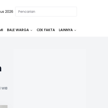
tus 2026
MI
BALE WARGA
CEK FAKTA
LAINNYA
n
1 WIB