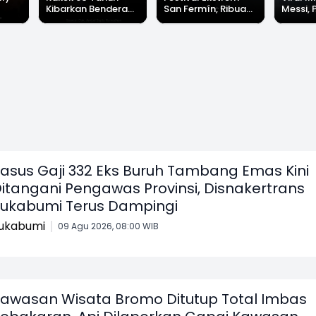
Kibarkan Bendera
San Fermín, Ribuan
Messi, 
Merah Putih Sambil
Orang Berlari 875
di Pala
Nyanyikan Lagu
Meter Dikejar
Banjir 
Indonesia Raya
Kawanan Banteng
Messi"
asus Gaji 332 Eks Buruh Tambang Emas Kini
itangani Pengawas Provinsi, Disnakertrans
ukabumi Terus Dampingi
ukabumi
09 Agu 2026, 08:00 WIB
awasan Wisata Bromo Ditutup Total Imbas