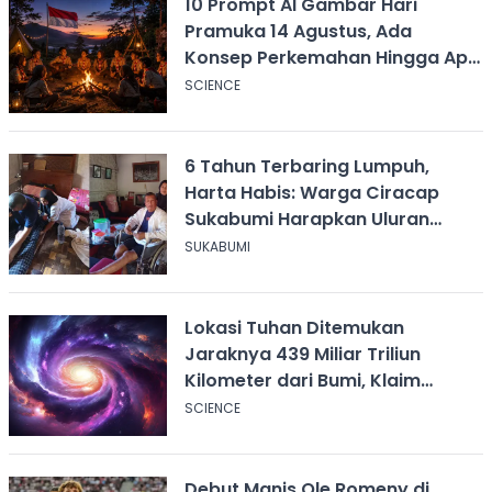
10 Prompt AI Gambar Hari
Pramuka 14 Agustus, Ada
Konsep Perkemahan Hingga Api
Unggun
SCIENCE
6 Tahun Terbaring Lumpuh,
Harta Habis: Warga Ciracap
Sukabumi Harapkan Uluran
Tangan KDM
SUKABUMI
Lokasi Tuhan Ditemukan
Jaraknya 439 Miliar Triliun
Kilometer dari Bumi, Klaim
Ilmuwan Harvard
SCIENCE
Debut Manis Ole Romeny di