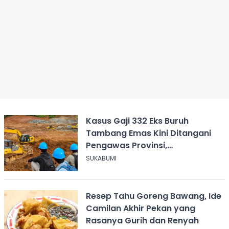
Kasus Gaji 332 Eks Buruh
Tambang Emas Kini Ditangani
Pengawas Provinsi,
Disnakertrans Sukabumi Terus
SUKABUMI
Dampingi
Resep Tahu Goreng Bawang, Ide
Camilan Akhir Pekan yang
Rasanya Gurih dan Renyah