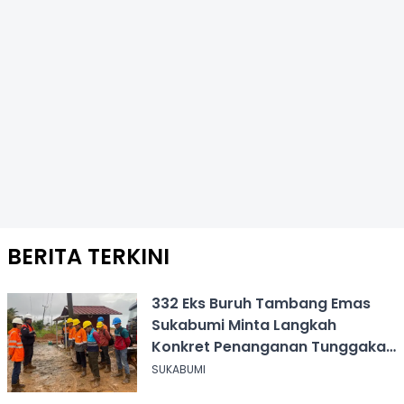
BERITA TERKINI
332 Eks Buruh Tambang Emas
Sukabumi Minta Langkah
Konkret Penanganan Tunggakan
Gaji Rp8,4 Miliar
SUKABUMI