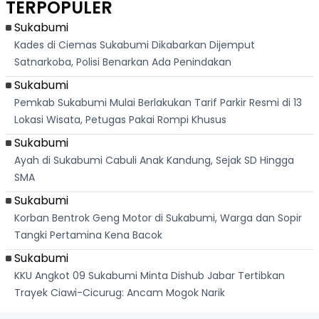
TERPOPULER
Dari
Raya
Ban
Palabuhanratu
Sukabumi
Kades di Ciemas Sukabumi Dikabarkan Dijemput
Satnarkoba, Polisi Benarkan Ada Penindakan
Sukabumi
Pemkab Sukabumi Mulai Berlakukan Tarif Parkir Resmi di 13
Lokasi Wisata, Petugas Pakai Rompi Khusus
Sukabumi
Ayah di Sukabumi Cabuli Anak Kandung, Sejak SD Hingga
SMA
Sukabumi
Korban Bentrok Geng Motor di Sukabumi, Warga dan Sopir
Tangki Pertamina Kena Bacok
Sukabumi
KKU Angkot 09 Sukabumi Minta Dishub Jabar Tertibkan
Trayek Ciawi-Cicurug: Ancam Mogok Narik