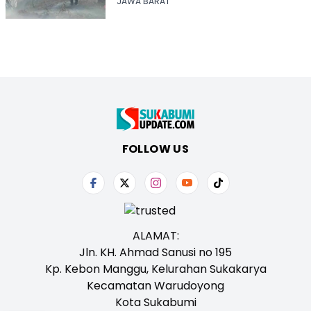
Alam
JAWA BARAT
FOLLOW US
ALAMAT:
Jln. KH. Ahmad Sanusi no 195
Kp. Kebon Manggu, Kelurahan Sukakarya
Kecamatan Warudoyong
Kota Sukabumi