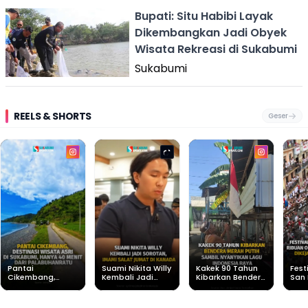
Bupati: Situ Habibi Layak
Dikembangkan Jadi Obyek
Wisata Rekreasi di Sukabumi
Sukabumi
REELS & SHORTS
Geser
Pantai
Suami Nikita Willy
Kakek 90 Tahun
Fest
Cikembang,
Kembali Jadi
Kibarkan Bendera
San 
Destinasi Wisata
Sorotan, Imami
Merah Putih
Rib
Asri Di Sukabumi,
Salat Jumat Di
Sambil Nyanyikan
Berl
Hanya 40 Menit
Kanada
Lagu Indonesia
Dike